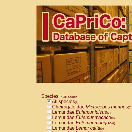
Species:
* OR search
All species
(1)
Cheirogaleidae
Microcebus murinus
(0)
Lemuridae
Eulemur fulvus
(0)
Lemuridae
Eulemur macaco
(0)
Lemuridae
Eulemur mongoz
(0)
Lemuridae
Lemur catta
(0)