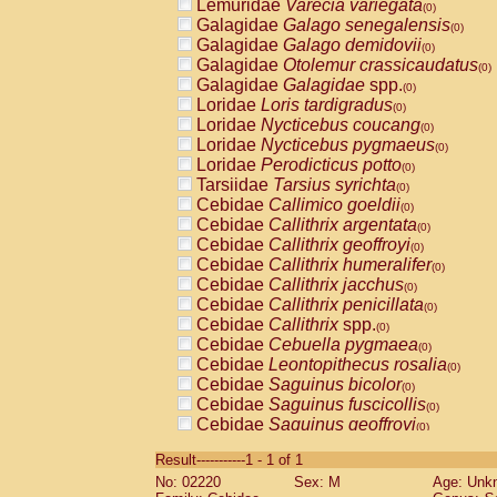
Lemuridae
Varecia variegata
(0)
Galagidae
Galago senegalensis
(0)
Galagidae
Galago demidovii
(0)
Galagidae
Otolemur crassicaudatus
(0)
Galagidae
Galagidae
spp.
(0)
Loridae
Loris tardigradus
(0)
Loridae
Nycticebus coucang
(0)
Loridae
Nycticebus pygmaeus
(0)
Loridae
Perodicticus potto
(0)
Tarsiidae
Tarsius syrichta
(0)
Cebidae
Callimico goeldii
(0)
Cebidae
Callithrix argentata
(0)
Cebidae
Callithrix geoffroyi
(0)
Cebidae
Callithrix humeralifer
(0)
Cebidae
Callithrix jacchus
(0)
Cebidae
Callithrix penicillata
(0)
Cebidae
Callithrix
spp.
(0)
Cebidae
Cebuella pygmaea
(0)
Cebidae
Leontopithecus rosalia
(0)
Cebidae
Saguinus bicolor
(0)
Cebidae
Saguinus fuscicollis
(0)
Cebidae
Saguinus geoffroyi
(0)
Cebidae
Saguinus imperator
(0)
Result-----------1 - 1 of 1
Cebidae
Saguinus labiatus
(0)
No: 02220
Sex: M
Age: Unk
Cebidae
Saguinus leucopus
(0)