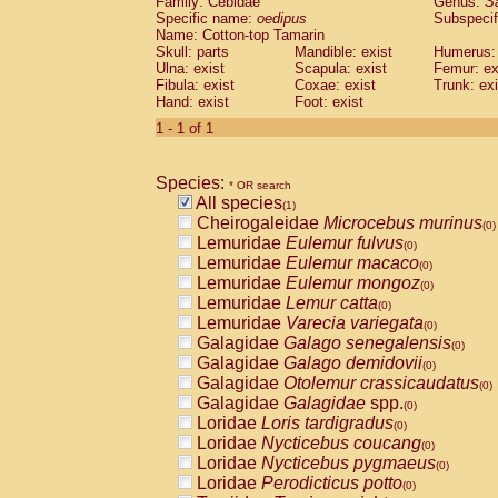
Family: Cebidae
Genus:
S
Cebidae
Saguinus midas
(0)
Specific name:
oedipus
Subspecif
Cebidae
Saguinus mystax
(0)
Name: Cotton-top Tamarin
Cebidae
Saguinus nigricollis
Skull: parts
Mandible: exist
(0)
Humerus: 
Cebidae
Saguinus oedipus
Ulna: exist
Scapula: exist
Femur: ex
(1)
Fibula: exist
Coxae: exist
Trunk: exi
Cebidae
Saguinus weddelli
(0)
Hand: exist
Foot: exist
Cebidae
Saguinus
spp.
(0)
Cebidae
Aotus trivirgatus
1 - 1 of 1
(0)
Cebidae
Cebus albifrons
(0)
Cebidae
Cebus apella
(0)
Species:
Cebidae
Cebus capucinus
* OR search
(0)
All species
Cebidae
Cebus nigrivittatus
(1)
(0)
Cheirogaleidae
Microcebus murinus
Cebidae
Cebus
spp.
(0)
(0)
Lemuridae
Eulemur fulvus
Cebidae
Saimiri boliviensis
(0)
(0)
Lemuridae
Eulemur macaco
Cebidae
Saimiri sciureus
(0)
(0)
Lemuridae
Eulemur mongoz
Atelidae
Alouatta caraya
(0)
(0)
Lemuridae
Lemur catta
Atelidae
Alouatta fusca
(0)
(0)
Lemuridae
Varecia variegata
Atelidae
Alouatta seniculus
(0)
(0)
Galagidae
Galago senegalensis
Atelidae
Alouatta
spp.
(0)
(0)
Galagidae
Galago demidovii
Atelidae
Ateles belzebuth
(0)
(0)
Galagidae
Otolemur crassicaudatus
Atelidae
Ateles geoffroyi
(0)
(0)
Galagidae
Galagidae
spp.
Atelidae
Ateles paniscus
(0)
(0)
Loridae
Loris tardigradus
Atelidae
Ateles
spp.
(0)
(0)
Loridae
Nycticebus coucang
Atelidae
Lagothrix lagothricha
(0)
(0)
Loridae
Nycticebus pygmaeus
Atelidae
Lagothrix lagothricha cana
(0)
(0)
Loridae
Perodicticus potto
Pitheciidae
Cacajao calvus rubicundu
(0)