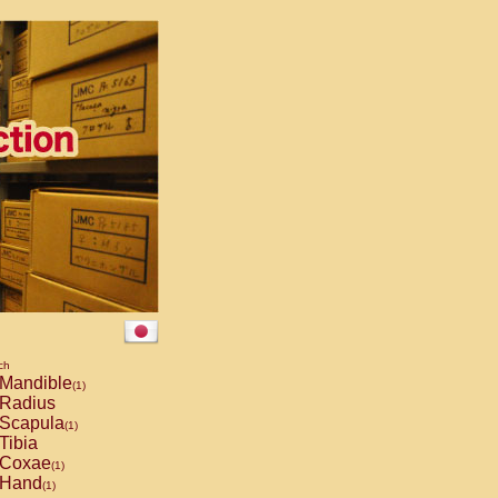
ch
Mandible
(1)
Radius
Scapula
(1)
Tibia
Coxae
(1)
Hand
(1)