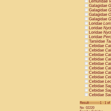
Lemuridae
V
Galagidae
G
Galagidae
G
Galagidae
O
Galagidae
G
Loridae
Lori
Loridae
Nyc
Loridae
Nyc
Loridae
Pero
Tarsiidae
Ta
Cebidae
Cal
Cebidae
Cal
Cebidae
Cal
Cebidae
Cal
Cebidae
Cal
Cebidae
Cal
Cebidae
Cal
Cebidae
Ce
Cebidae
Leo
Cebidae
Sag
Cebidae
Sag
Cebidae
Sag
Cebidae
Sag
Result-----------1 - 1 of
Cebidae
Sag
No: 02220
Cebidae
Sa