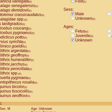
arecia variegata
Foot
(0)
(1)
alago senegalensis
(0)
Sexs:
alago demidovii
(0)
Male
tolemur crassicaudatus
(0)
Unknown
alagidae
spp.
(0)
(0)
s tardigradus
(0)
Ages:
ticebus coucang
(0)
Fetus
(0)
ticebus pygmaeus
(0)
Juvenile
(0)
dicticus potto
(0)
Unknown
rsius syrichta
(0)
limico goeldii
(0)
lithrix argentata
(0)
lithrix geoffroyi
(0)
lithrix humeralifer
(0)
lithrix jacchus
(0)
lithrix penicillata
(0)
lithrix
spp.
(0)
buella pygmaea
(0)
ntopithecus rosalia
(0)
uinus bicolor
(0)
uinus fuscicollis
(0)
uinus geoffroyi
(0)
uinus imperator
(0)
 1
uinus labiatus
(0)
Sex: M
Age: Unknown
guinus leucopus
(0)