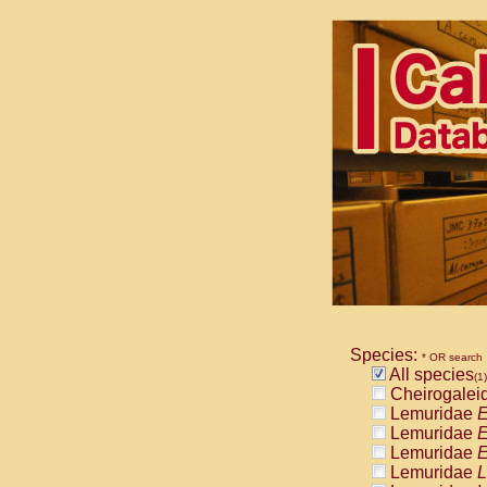
Species:
* OR search
All species
(1)
Cheirogalei
Lemuridae
E
Lemuridae
E
Lemuridae
E
Lemuridae
L