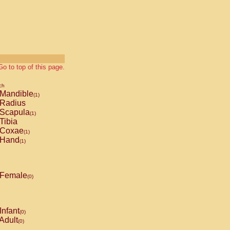
Go to top of this page.
ch
Mandible
(1)
Radius
Scapula
(1)
Tibia
Coxae
(1)
Hand
(1)
Female
(0)
Infant
(0)
Adult
(0)