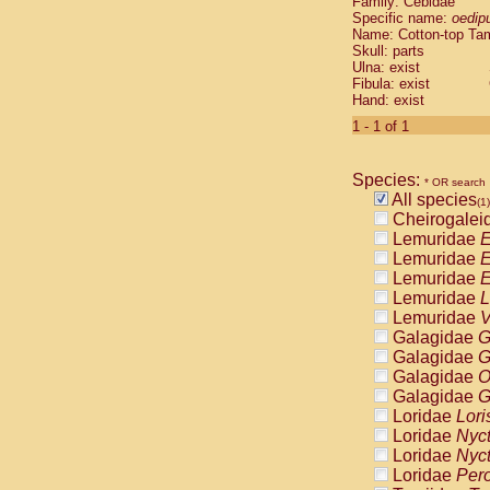
Family: Cebidae
Cebidae
Sa
Specific name:
oedip
Cebidae
Sa
Name: Cotton-top Ta
Cebidae
Sag
Skull: parts
Cebidae
Sa
Ulna: exist
Fibula: exist
Cebidae
Sag
Hand: exist
Cebidae
Sa
Cebidae
Aot
1 - 1 of 1
Cebidae
Ceb
Cebidae
Ceb
Species:
Cebidae
Ce
* OR search
All species
Cebidae
Ceb
(1)
Cheirogalei
Cebidae
Ce
Lemuridae
E
Cebidae
Sai
Lemuridae
E
Cebidae
Sai
Lemuridae
E
Atelidae
Alo
Lemuridae
L
Atelidae
Alo
Lemuridae
V
Atelidae
Alo
Galagidae
G
Atelidae
Alo
Galagidae
G
Atelidae
Ate
Galagidae
O
Atelidae
Ate
Galagidae
G
Atelidae
Ate
Loridae
Lori
Atelidae
Ate
Loridae
Nyc
Atelidae
Lag
Loridae
Nyc
Atelidae
Lag
Loridae
Pero
Pitheciidae