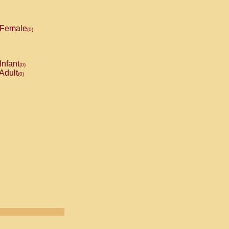
Female
(0)
Infant
(0)
Adult
(0)