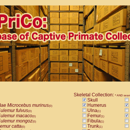
Skeletal Collection:
* AND sear
Skull
dae
Microcebus murinus
Humerus
(0)
ulemur fulvus
Ulna
(0)
(1)
ulemur macaco
Femur
(0)
(1)
ulemur mongoz
Fibula
(0)
(1)
emur catta
Trunk
(0)
(1)