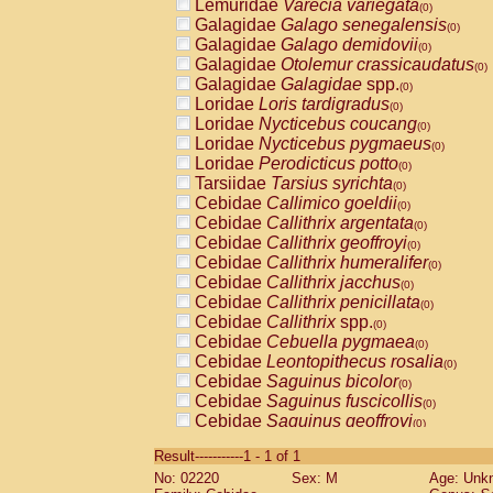
Lemuridae
Varecia variegata
(0)
Galagidae
Galago senegalensis
(0)
Galagidae
Galago demidovii
(0)
Galagidae
Otolemur crassicaudatus
(0)
Galagidae
Galagidae
spp.
(0)
Loridae
Loris tardigradus
(0)
Loridae
Nycticebus coucang
(0)
Loridae
Nycticebus pygmaeus
(0)
Loridae
Perodicticus potto
(0)
Tarsiidae
Tarsius syrichta
(0)
Cebidae
Callimico goeldii
(0)
Cebidae
Callithrix argentata
(0)
Cebidae
Callithrix geoffroyi
(0)
Cebidae
Callithrix humeralifer
(0)
Cebidae
Callithrix jacchus
(0)
Cebidae
Callithrix penicillata
(0)
Cebidae
Callithrix
spp.
(0)
Cebidae
Cebuella pygmaea
(0)
Cebidae
Leontopithecus rosalia
(0)
Cebidae
Saguinus bicolor
(0)
Cebidae
Saguinus fuscicollis
(0)
Cebidae
Saguinus geoffroyi
(0)
Cebidae
Saguinus imperator
(0)
Result-----------1 - 1 of 1
Cebidae
Saguinus labiatus
(0)
No: 02220
Sex: M
Age: Unk
Cebidae
Saguinus leucopus
(0)