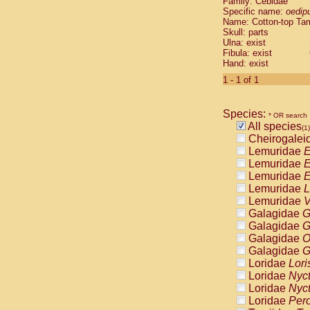
Family: Cebidae
Cebidae
Sa
Specific name:
oedip
Cebidae
Sa
Name: Cotton-top Ta
Cebidae
Sag
Skull: parts
Cebidae
Sa
Ulna: exist
Fibula: exist
Cebidae
Sag
Hand: exist
Cebidae
Sa
Cebidae
Aot
1 - 1 of 1
Cebidae
Ceb
Cebidae
Ceb
Species:
Cebidae
Ce
* OR search
All species
Cebidae
Ceb
(1)
Cheirogalei
Cebidae
Ce
Lemuridae
E
Cebidae
Sai
Lemuridae
E
Cebidae
Sai
Lemuridae
E
Atelidae
Alo
Lemuridae
L
Atelidae
Alo
Lemuridae
V
Atelidae
Alo
Galagidae
G
Atelidae
Alo
Galagidae
G
Atelidae
Ate
Galagidae
O
Atelidae
Ate
Galagidae
G
Atelidae
Ate
Loridae
Lori
Atelidae
Ate
Loridae
Nyc
Atelidae
Lag
Loridae
Nyc
Atelidae
Lag
Loridae
Pero
Pitheciidae