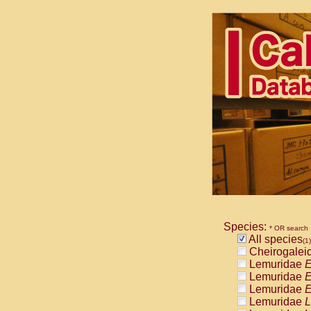
Species:
* OR search
All species
(1)
Cheirogalei
Lemuridae
E
Lemuridae
E
Lemuridae
E
Lemuridae
L