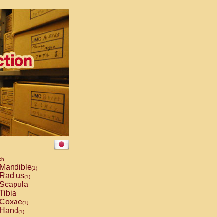
ch
Mandible
(1)
Radius
(1)
Scapula
Tibia
Coxae
(1)
Hand
(1)