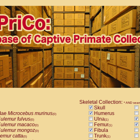
Skeletal Collection:
* AND sear
Skull
dae
Microcebus murinus
Humerus
(0)
ulemur fulvus
Ulna
(0)
(1)
ulemur macaco
Femur
(0)
(1)
ulemur mongoz
Fibula
(0)
emur catta
Trunk
(0)
(1)