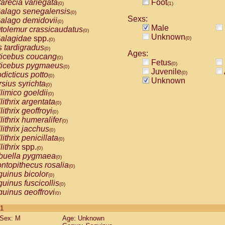
arecia variegata
Foot
(0)
(1)
alago senegalensis
(0)
Sexs:
alago demidovii
(0)
Male
tolemur crassicaudatus
(0)
Unknown
alagidae
spp.
(0)
(0)
s tardigradus
(0)
Ages:
ticebus coucang
(0)
Fetus
(0)
ticebus pygmaeus
(0)
Juvenile
(0)
dicticus potto
(0)
Unknown
rsius syrichta
(0)
limico goeldii
(0)
lithrix argentata
(0)
lithrix geoffroyi
(0)
lithrix humeralifer
(0)
lithrix jacchus
(0)
lithrix penicillata
(0)
lithrix
spp.
(0)
buella pygmaea
(0)
ntopithecus rosalia
(0)
uinus bicolor
(0)
uinus fuscicollis
(0)
uinus geoffroyi
(0)
uinus imperator
(0)
 1
uinus labiatus
(0)
Sex: M
Age: Unknown
guinus leucopus
(0)