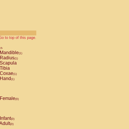
Go to top of this page.
ch
Mandible
(1)
Radius
(1)
Scapula
Tibia
Coxae
(1)
Hand
(1)
Female
(0)
Infant
(0)
Adult
(0)