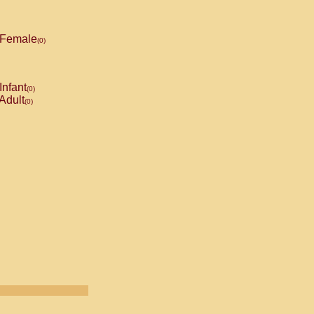
Female
(0)
Infant
(0)
Adult
(0)