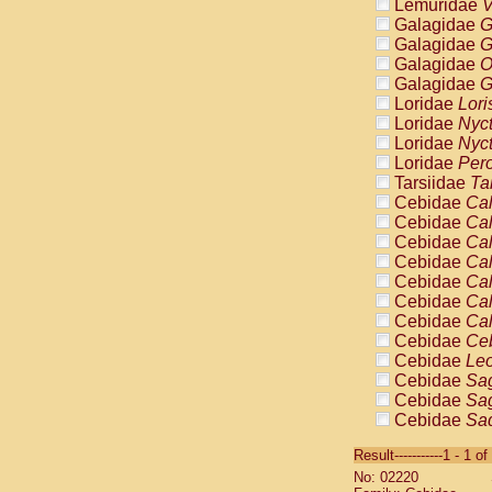
Lemuridae
V
Galagidae
G
Galagidae
G
Galagidae
O
Galagidae
G
Loridae
Lori
Loridae
Nyc
Loridae
Nyc
Loridae
Pero
Tarsiidae
Ta
Cebidae
Cal
Cebidae
Cal
Cebidae
Cal
Cebidae
Cal
Cebidae
Cal
Cebidae
Cal
Cebidae
Cal
Cebidae
Ce
Cebidae
Leo
Cebidae
Sag
Cebidae
Sag
Cebidae
Sag
Cebidae
Sag
Result-----------1 - 1 of
Cebidae
Sag
No: 02220
Cebidae
Sa