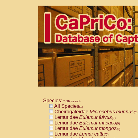
Species:
* OR search
All Species
(1)
Cheirogaleidae
Microcebus murinus
(0)
Lemuridae
Eulemur fulvus
(0)
Lemuridae
Eulemur macaco
(0)
Lemuridae
Eulemur mongoz
(0)
Lemuridae
Lemur catta
(0)