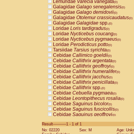
Lemuridae
Varecia variegata
(0)
Galagidae
Galago senegalensis
(0)
Galagidae
Galago demidovii
(0)
Galagidae
Otolemur crassicaudatus
(0)
Galagidae
Galagidae
spp.
(0)
Loridae
Loris tardigradus
(0)
Loridae
Nycticebus coucang
(0)
Loridae
Nycticebus pygmaeus
(0)
Loridae
Perodicticus potto
(0)
Tarsiidae
Tarsius syrichta
(0)
Cebidae
Callimico goeldii
(0)
Cebidae
Callithrix argentata
(0)
Cebidae
Callithrix geoffroyi
(0)
Cebidae
Callithrix humeralifer
(0)
Cebidae
Callithrix jacchus
(0)
Cebidae
Callithrix penicillata
(0)
Cebidae
Callithrix
spp.
(0)
Cebidae
Cebuella pygmaea
(0)
Cebidae
Leontopithecus rosalia
(0)
Cebidae
Saguinus bicolor
(0)
Cebidae
Saguinus fuscicollis
(0)
Cebidae
Saguinus geoffroyi
(0)
Cebidae
Saguinus imperator
(0)
Result-----------1 - 1 of 1
Cebidae
Saguinus labiatus
(0)
No: 02220
Sex: M
Age: Unk
Cebidae
Saguinus leucopus
(0)