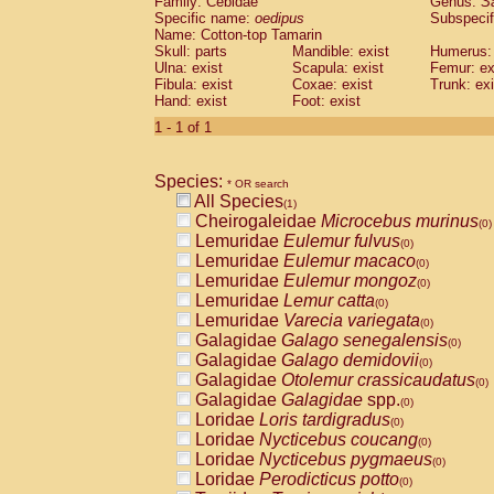
Family: Cebidae
Genus:
S
Cebidae
Saguinus midas
(0)
Specific name:
oedipus
Subspecif
Cebidae
Saguinus mystax
(0)
Name: Cotton-top Tamarin
Cebidae
Saguinus nigricollis
Skull: parts
Mandible: exist
(0)
Humerus: 
Cebidae
Saguinus oedipus
Ulna: exist
Scapula: exist
Femur: ex
(1)
Fibula: exist
Coxae: exist
Trunk: exi
Cebidae
Saguinus weddelli
(0)
Hand: exist
Foot: exist
Cebidae
Saguinus
spp.
(0)
Cebidae
Aotus trivirgatus
1 - 1 of 1
(0)
Cebidae
Cebus albifrons
(0)
Cebidae
Cebus apella
(0)
Species:
Cebidae
Cebus capucinus
* OR search
(0)
All Species
Cebidae
Cebus nigrivittatus
(1)
(0)
Cheirogaleidae
Microcebus murinus
Cebidae
Cebus
spp.
(0)
(0)
Lemuridae
Eulemur fulvus
Cebidae
Saimiri boliviensis
(0)
(0)
Lemuridae
Eulemur macaco
Cebidae
Saimiri sciureus
(0)
(0)
Lemuridae
Eulemur mongoz
Atelidae
Alouatta caraya
(0)
(0)
Lemuridae
Lemur catta
Atelidae
Alouatta fusca
(0)
(0)
Lemuridae
Varecia variegata
Atelidae
Alouatta seniculus
(0)
(0)
Galagidae
Galago senegalensis
Atelidae
Alouatta
spp.
(0)
(0)
Galagidae
Galago demidovii
Atelidae
Ateles belzebuth
(0)
(0)
Galagidae
Otolemur crassicaudatus
Atelidae
Ateles geoffroyi
(0)
(0)
Galagidae
Galagidae
spp.
Atelidae
Ateles paniscus
(0)
(0)
Loridae
Loris tardigradus
Atelidae
Ateles
spp.
(0)
(0)
Loridae
Nycticebus coucang
Atelidae
Lagothrix lagothricha
(0)
(0)
Loridae
Nycticebus pygmaeus
Atelidae
Lagothrix lagothricha cana
(0)
(0)
Loridae
Perodicticus potto
Pitheciidae
Cacajao calvus rubicundu
(0)