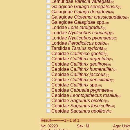
Lemuridae
Varecia variegata
(0)
Galagidae
Galago senegalensis
(0)
Galagidae
Galago demidovii
(0)
Galagidae
Otolemur crassicaudatus
(0)
Galagidae
Galagidae
spp.
(0)
Loridae
Loris tardigradus
(0)
Loridae
Nycticebus coucang
(0)
Loridae
Nycticebus pygmaeus
(0)
Loridae
Perodicticus potto
(0)
Tarsiidae
Tarsius syrichta
(0)
Cebidae
Callimico goeldii
(0)
Cebidae
Callithrix argentata
(0)
Cebidae
Callithrix geoffroyi
(0)
Cebidae
Callithrix humeralifer
(0)
Cebidae
Callithrix jacchus
(0)
Cebidae
Callithrix penicillata
(0)
Cebidae
Callithrix
spp.
(0)
Cebidae
Cebuella pygmaea
(0)
Cebidae
Leontopithecus rosalia
(0)
Cebidae
Saguinus bicolor
(0)
Cebidae
Saguinus fuscicollis
(0)
Cebidae
Saguinus geoffroyi
(0)
Cebidae
Saguinus imperator
(0)
Result-----------1 - 1 of 1
Cebidae
Saguinus labiatus
(0)
No: 02220
Sex: M
Age: Unk
Cebidae
Saguinus leucopus
(0)