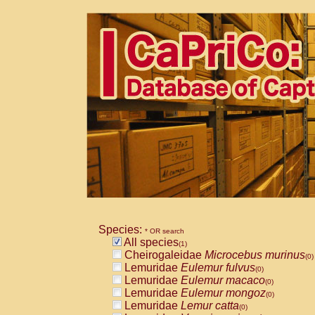
Species:
* OR search
All species
(1)
Cheirogaleidae
Microcebus murinus
(0)
Lemuridae
Eulemur fulvus
(0)
Lemuridae
Eulemur macaco
(0)
Lemuridae
Eulemur mongoz
(0)
Lemuridae
Lemur catta
(0)