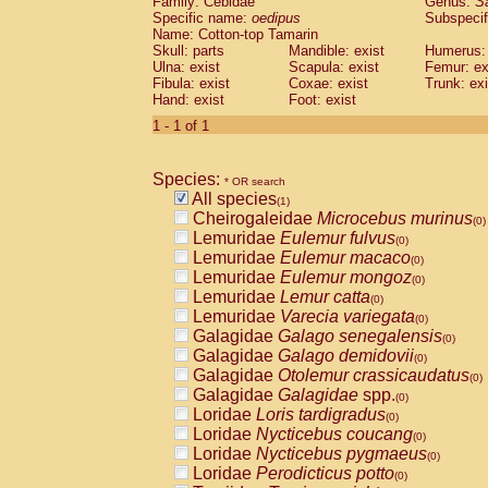
Family: Cebidae
Genus:
S
Cebidae
Saguinus midas
(0)
Specific name:
oedipus
Subspecif
Cebidae
Saguinus mystax
(0)
Name: Cotton-top Tamarin
Cebidae
Saguinus nigricollis
Skull: parts
Mandible: exist
(0)
Humerus: 
Cebidae
Saguinus oedipus
Ulna: exist
Scapula: exist
Femur: ex
(1)
Fibula: exist
Coxae: exist
Trunk: exi
Cebidae
Saguinus weddelli
(0)
Hand: exist
Foot: exist
Cebidae
Saguinus
spp.
(0)
Cebidae
Aotus trivirgatus
1 - 1 of 1
(0)
Cebidae
Cebus albifrons
(0)
Cebidae
Cebus apella
(0)
Species:
Cebidae
Cebus capucinus
* OR search
(0)
All species
Cebidae
Cebus nigrivittatus
(1)
(0)
Cheirogaleidae
Microcebus murinus
Cebidae
Cebus
spp.
(0)
(0)
Lemuridae
Eulemur fulvus
Cebidae
Saimiri boliviensis
(0)
(0)
Lemuridae
Eulemur macaco
Cebidae
Saimiri sciureus
(0)
(0)
Lemuridae
Eulemur mongoz
Atelidae
Alouatta caraya
(0)
(0)
Lemuridae
Lemur catta
Atelidae
Alouatta fusca
(0)
(0)
Lemuridae
Varecia variegata
Atelidae
Alouatta seniculus
(0)
(0)
Galagidae
Galago senegalensis
Atelidae
Alouatta
spp.
(0)
(0)
Galagidae
Galago demidovii
Atelidae
Ateles belzebuth
(0)
(0)
Galagidae
Otolemur crassicaudatus
Atelidae
Ateles geoffroyi
(0)
(0)
Galagidae
Galagidae
spp.
Atelidae
Ateles paniscus
(0)
(0)
Loridae
Loris tardigradus
Atelidae
Ateles
spp.
(0)
(0)
Loridae
Nycticebus coucang
Atelidae
Lagothrix lagothricha
(0)
(0)
Loridae
Nycticebus pygmaeus
Atelidae
Lagothrix lagothricha cana
(0)
(0)
Loridae
Perodicticus potto
Pitheciidae
Cacajao calvus rubicundu
(0)