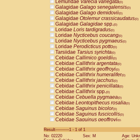
Lemuridae
Varecia variegata
(0)
Galagidae
Galago senegalensis
(0)
Galagidae
Galago demidovii
(0)
Galagidae
Otolemur crassicaudatus
(0)
Galagidae
Galagidae
spp.
(0)
Loridae
Loris tardigradus
(0)
Loridae
Nycticebus coucang
(0)
Loridae
Nycticebus pygmaeus
(0)
Loridae
Perodicticus potto
(0)
Tarsiidae
Tarsius syrichta
(0)
Cebidae
Callimico goeldii
(0)
Cebidae
Callithrix argentata
(0)
Cebidae
Callithrix geoffroyi
(0)
Cebidae
Callithrix humeralifer
(0)
Cebidae
Callithrix jacchus
(0)
Cebidae
Callithrix penicillata
(0)
Cebidae
Callithrix
spp.
(0)
Cebidae
Cebuella pygmaea
(0)
Cebidae
Leontopithecus rosalia
(0)
Cebidae
Saguinus bicolor
(0)
Cebidae
Saguinus fuscicollis
(0)
Cebidae
Saguinus geoffroyi
(0)
Cebidae
Saguinus imperator
(0)
Result-----------1 - 1 of 1
Cebidae
Saguinus labiatus
(0)
No: 02220
Sex: M
Age: Unk
Cebidae
Saguinus leucopus
(0)