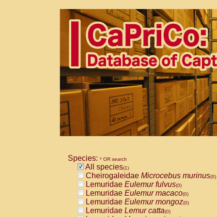
Species:
* OR search
All species
(1)
Cheirogaleidae
Microcebus murinus
(0)
Lemuridae
Eulemur fulvus
(0)
Lemuridae
Eulemur macaco
(0)
Lemuridae
Eulemur mongoz
(0)
Lemuridae
Lemur catta
(0)