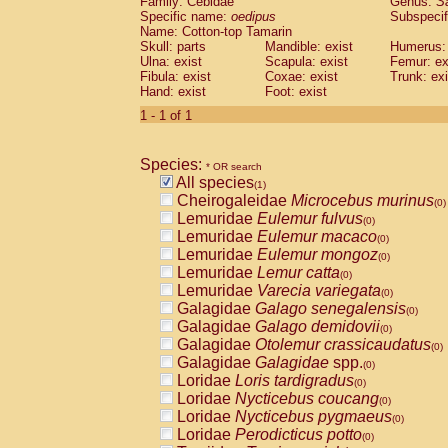
Family: Cebidae
Genus:
S
Cebidae
Saguinus midas
(0)
Specific name:
oedipus
Subspecif
Cebidae
Saguinus mystax
(0)
Name: Cotton-top Tamarin
Cebidae
Saguinus nigricollis
Skull: parts
Mandible: exist
(0)
Humerus: 
Cebidae
Saguinus oedipus
Ulna: exist
Scapula: exist
Femur: ex
(1)
Fibula: exist
Coxae: exist
Trunk: exi
Cebidae
Saguinus weddelli
(0)
Hand: exist
Foot: exist
Cebidae
Saguinus
spp.
(0)
Cebidae
Aotus trivirgatus
1 - 1 of 1
(0)
Cebidae
Cebus albifrons
(0)
Cebidae
Cebus apella
(0)
Species:
Cebidae
Cebus capucinus
* OR search
(0)
All species
Cebidae
Cebus nigrivittatus
(1)
(0)
Cheirogaleidae
Microcebus murinus
Cebidae
Cebus
spp.
(0)
(0)
Lemuridae
Eulemur fulvus
Cebidae
Saimiri boliviensis
(0)
(0)
Lemuridae
Eulemur macaco
Cebidae
Saimiri sciureus
(0)
(0)
Lemuridae
Eulemur mongoz
Atelidae
Alouatta caraya
(0)
(0)
Lemuridae
Lemur catta
Atelidae
Alouatta fusca
(0)
(0)
Lemuridae
Varecia variegata
Atelidae
Alouatta seniculus
(0)
(0)
Galagidae
Galago senegalensis
Atelidae
Alouatta
spp.
(0)
(0)
Galagidae
Galago demidovii
Atelidae
Ateles belzebuth
(0)
(0)
Galagidae
Otolemur crassicaudatus
Atelidae
Ateles geoffroyi
(0)
(0)
Galagidae
Galagidae
spp.
Atelidae
Ateles paniscus
(0)
(0)
Loridae
Loris tardigradus
Atelidae
Ateles
spp.
(0)
(0)
Loridae
Nycticebus coucang
Atelidae
Lagothrix lagothricha
(0)
(0)
Loridae
Nycticebus pygmaeus
Atelidae
Lagothrix lagothricha cana
(0)
(0)
Loridae
Perodicticus potto
Pitheciidae
Cacajao calvus rubicundu
(0)