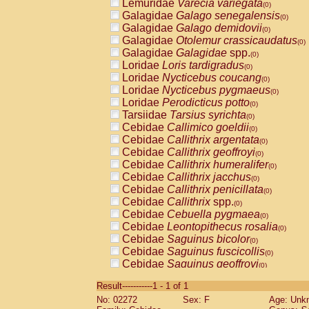
Lemuridae
Varecia variegata
(0)
Galagidae
Galago senegalensis
(0)
Galagidae
Galago demidovii
(0)
Galagidae
Otolemur crassicaudatus
(0)
Galagidae
Galagidae
spp.
(0)
Loridae
Loris tardigradus
(0)
Loridae
Nycticebus coucang
(0)
Loridae
Nycticebus pygmaeus
(0)
Loridae
Perodicticus potto
(0)
Tarsiidae
Tarsius syrichta
(0)
Cebidae
Callimico goeldii
(0)
Cebidae
Callithrix argentata
(0)
Cebidae
Callithrix geoffroyi
(0)
Cebidae
Callithrix humeralifer
(0)
Cebidae
Callithrix jacchus
(0)
Cebidae
Callithrix penicillata
(0)
Cebidae
Callithrix
spp.
(0)
Cebidae
Cebuella pygmaea
(0)
Cebidae
Leontopithecus rosalia
(0)
Cebidae
Saguinus bicolor
(0)
Cebidae
Saguinus fuscicollis
(0)
Cebidae
Saguinus geoffroyi
(0)
Cebidae
Saguinus imperator
(0)
Result-----------1 - 1 of 1
Cebidae
Saguinus labiatus
(0)
No: 02272
Sex: F
Age: Unk
Cebidae
Saguinus leucopus
(0)