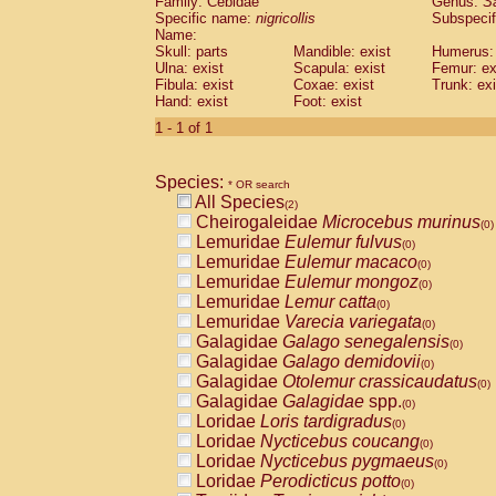
Family: Cebidae
Genus:
S
Cebidae
Saguinus midas
(0)
Specific name:
nigricollis
Subspecif
Cebidae
Saguinus mystax
(0)
Name:
Cebidae
Saguinus nigricollis
Skull: parts
Mandible: exist
(1)
Humerus: 
Cebidae
Saguinus oedipus
Ulna: exist
Scapula: exist
Femur: ex
(1)
Fibula: exist
Coxae: exist
Trunk: exi
Cebidae
Saguinus weddelli
(0)
Hand: exist
Foot: exist
Cebidae
Saguinus
spp.
(0)
Cebidae
Aotus trivirgatus
1 - 1 of 1
(0)
Cebidae
Cebus albifrons
(0)
Cebidae
Cebus apella
(0)
Species:
Cebidae
Cebus capucinus
* OR search
(0)
All Species
Cebidae
Cebus nigrivittatus
(2)
(0)
Cheirogaleidae
Microcebus murinus
Cebidae
Cebus
spp.
(0)
(0)
Lemuridae
Eulemur fulvus
Cebidae
Saimiri boliviensis
(0)
(0)
Lemuridae
Eulemur macaco
Cebidae
Saimiri sciureus
(0)
(0)
Lemuridae
Eulemur mongoz
Atelidae
Alouatta caraya
(0)
(0)
Lemuridae
Lemur catta
Atelidae
Alouatta fusca
(0)
(0)
Lemuridae
Varecia variegata
Atelidae
Alouatta seniculus
(0)
(0)
Galagidae
Galago senegalensis
Atelidae
Alouatta
spp.
(0)
(0)
Galagidae
Galago demidovii
Atelidae
Ateles belzebuth
(0)
(0)
Galagidae
Otolemur crassicaudatus
Atelidae
Ateles geoffroyi
(0)
(0)
Galagidae
Galagidae
spp.
Atelidae
Ateles paniscus
(0)
(0)
Loridae
Loris tardigradus
Atelidae
Ateles
spp.
(0)
(0)
Loridae
Nycticebus coucang
Atelidae
Lagothrix lagothricha
(0)
(0)
Loridae
Nycticebus pygmaeus
Atelidae
Lagothrix lagothricha cana
(0)
(0)
Loridae
Perodicticus potto
Pitheciidae
Cacajao calvus rubicundu
(0)