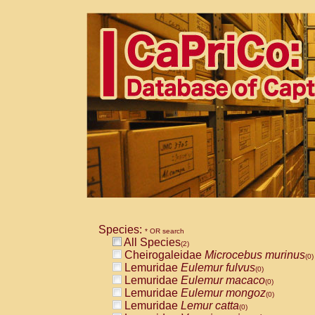
Species:
* OR search
All Species
(2)
Cheirogaleidae
Microcebus murinus
(0)
Lemuridae
Eulemur fulvus
(0)
Lemuridae
Eulemur macaco
(0)
Lemuridae
Eulemur mongoz
(0)
Lemuridae
Lemur catta
(0)