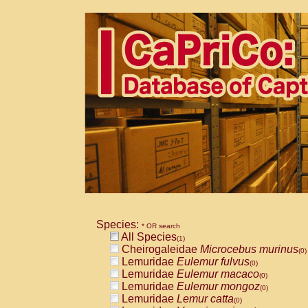
Species:
* OR search
All Species
(1)
Cheirogaleidae
Microcebus murinus
(0)
Lemuridae
Eulemur fulvus
(0)
Lemuridae
Eulemur macaco
(0)
Lemuridae
Eulemur mongoz
(0)
Lemuridae
Lemur catta
(0)