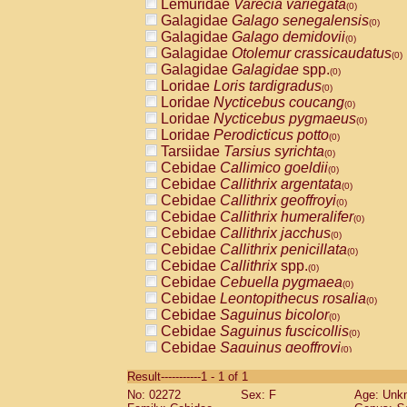
Lemuridae
Varecia variegata
(0)
Galagidae
Galago senegalensis
(0)
Galagidae
Galago demidovii
(0)
Galagidae
Otolemur crassicaudatus
(0)
Galagidae
Galagidae
spp.
(0)
Loridae
Loris tardigradus
(0)
Loridae
Nycticebus coucang
(0)
Loridae
Nycticebus pygmaeus
(0)
Loridae
Perodicticus potto
(0)
Tarsiidae
Tarsius syrichta
(0)
Cebidae
Callimico goeldii
(0)
Cebidae
Callithrix argentata
(0)
Cebidae
Callithrix geoffroyi
(0)
Cebidae
Callithrix humeralifer
(0)
Cebidae
Callithrix jacchus
(0)
Cebidae
Callithrix penicillata
(0)
Cebidae
Callithrix
spp.
(0)
Cebidae
Cebuella pygmaea
(0)
Cebidae
Leontopithecus rosalia
(0)
Cebidae
Saguinus bicolor
(0)
Cebidae
Saguinus fuscicollis
(0)
Cebidae
Saguinus geoffroyi
(0)
Cebidae
Saguinus imperator
(0)
Result-----------1 - 1 of 1
Cebidae
Saguinus labiatus
(0)
No: 02272
Sex: F
Age: Unk
Cebidae
Saguinus leucopus
(0)