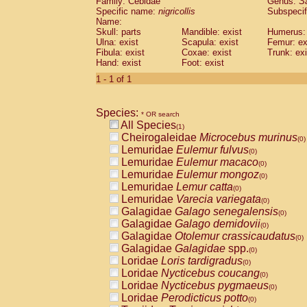
Family: Cebidae
Genus:
S
Cebidae
Saguinus midas
(0)
Specific name:
nigricollis
Subspecif
Cebidae
Saguinus mystax
(0)
Name:
Cebidae
Saguinus nigricollis
Skull: parts
Mandible: exist
(1)
Humerus: 
Cebidae
Saguinus oedipus
Ulna: exist
Scapula: exist
Femur: ex
(0)
Fibula: exist
Coxae: exist
Trunk: exi
Cebidae
Saguinus weddelli
(0)
Hand: exist
Foot: exist
Cebidae
Saguinus
spp.
(0)
Cebidae
Aotus trivirgatus
1 - 1 of 1
(0)
Cebidae
Cebus albifrons
(0)
Cebidae
Cebus apella
(0)
Species:
Cebidae
Cebus capucinus
* OR search
(0)
All Species
Cebidae
Cebus nigrivittatus
(1)
(0)
Cheirogaleidae
Microcebus murinus
Cebidae
Cebus
spp.
(0)
(0)
Lemuridae
Eulemur fulvus
Cebidae
Saimiri boliviensis
(0)
(0)
Lemuridae
Eulemur macaco
Cebidae
Saimiri sciureus
(0)
(0)
Lemuridae
Eulemur mongoz
Atelidae
Alouatta caraya
(0)
(0)
Lemuridae
Lemur catta
Atelidae
Alouatta fusca
(0)
(0)
Lemuridae
Varecia variegata
Atelidae
Alouatta seniculus
(0)
(0)
Galagidae
Galago senegalensis
Atelidae
Alouatta
spp.
(0)
(0)
Galagidae
Galago demidovii
Atelidae
Ateles belzebuth
(0)
(0)
Galagidae
Otolemur crassicaudatus
Atelidae
Ateles geoffroyi
(0)
(0)
Galagidae
Galagidae
spp.
Atelidae
Ateles paniscus
(0)
(0)
Loridae
Loris tardigradus
Atelidae
Ateles
spp.
(0)
(0)
Loridae
Nycticebus coucang
Atelidae
Lagothrix lagothricha
(0)
(0)
Loridae
Nycticebus pygmaeus
Atelidae
Lagothrix lagothricha cana
(0)
(0)
Loridae
Perodicticus potto
Pitheciidae
Cacajao calvus rubicundu
(0)