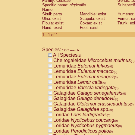
Family: Cebidae
Genus:
S
Cebidae
Saguinus midas
(0)
Specific name:
nigricollis
Subspecif
Cebidae
Saguinus mystax
(0)
Name:
Cebidae
Saguinus nigricollis
Skull: parts
Mandible: exist
(1)
Humerus: 
Cebidae
Saguinus oedipus
Ulna: exist
Scapula: exist
Femur: ex
(0)
Fibula: exist
Coxae: exist
Trunk: exi
Cebidae
Saguinus weddelli
(0)
Hand: exist
Foot: exist
Cebidae
Saguinus
spp.
(0)
Cebidae
Aotus trivirgatus
1 - 1 of 1
(0)
Cebidae
Cebus albifrons
(0)
Cebidae
Cebus apella
(0)
Species:
Cebidae
Cebus capucinus
* OR search
(0)
All Species
Cebidae
Cebus nigrivittatus
(1)
(0)
Cheirogaleidae
Microcebus murinus
Cebidae
Cebus
spp.
(0)
(0)
Lemuridae
Eulemur fulvus
Cebidae
Saimiri boliviensis
(0)
(0)
Lemuridae
Eulemur macaco
Cebidae
Saimiri sciureus
(0)
(0)
Lemuridae
Eulemur mongoz
Atelidae
Alouatta caraya
(0)
(0)
Lemuridae
Lemur catta
Atelidae
Alouatta fusca
(0)
(0)
Lemuridae
Varecia variegata
Atelidae
Alouatta seniculus
(0)
(0)
Galagidae
Galago senegalensis
Atelidae
Alouatta
spp.
(0)
(0)
Galagidae
Galago demidovii
Atelidae
Ateles belzebuth
(0)
(0)
Galagidae
Otolemur crassicaudatus
Atelidae
Ateles geoffroyi
(0)
(0)
Galagidae
Galagidae
spp.
Atelidae
Ateles paniscus
(0)
(0)
Loridae
Loris tardigradus
Atelidae
Ateles
spp.
(0)
(0)
Loridae
Nycticebus coucang
Atelidae
Lagothrix lagothricha
(0)
(0)
Loridae
Nycticebus pygmaeus
Atelidae
Lagothrix lagothricha cana
(0)
(0)
Loridae
Perodicticus potto
Pitheciidae
Cacajao calvus rubicundu
(0)