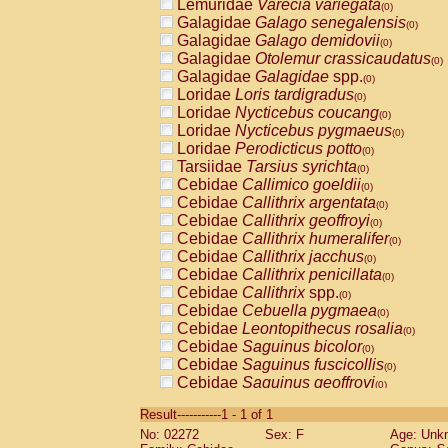
Lemuridae
Varecia variegata
(0)
Galagidae
Galago senegalensis
(0)
Galagidae
Galago demidovii
(0)
Galagidae
Otolemur crassicaudatus
(0)
Galagidae
Galagidae
spp.
(0)
Loridae
Loris tardigradus
(0)
Loridae
Nycticebus coucang
(0)
Loridae
Nycticebus pygmaeus
(0)
Loridae
Perodicticus potto
(0)
Tarsiidae
Tarsius syrichta
(0)
Cebidae
Callimico goeldii
(0)
Cebidae
Callithrix argentata
(0)
Cebidae
Callithrix geoffroyi
(0)
Cebidae
Callithrix humeralifer
(0)
Cebidae
Callithrix jacchus
(0)
Cebidae
Callithrix penicillata
(0)
Cebidae
Callithrix
spp.
(0)
Cebidae
Cebuella pygmaea
(0)
Cebidae
Leontopithecus rosalia
(0)
Cebidae
Saguinus bicolor
(0)
Cebidae
Saguinus fuscicollis
(0)
Cebidae
Saguinus geoffroyi
(0)
Cebidae
Saguinus imperator
(0)
Result-----------1 - 1 of 1
Cebidae
Saguinus labiatus
(0)
No: 02272
Sex: F
Age: Unk
Cebidae
Saguinus leucopus
(0)