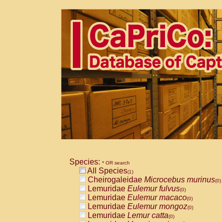
Species:
* OR search
All Species
(1)
Cheirogaleidae
Microcebus murinus
(0)
Lemuridae
Eulemur fulvus
(0)
Lemuridae
Eulemur macaco
(0)
Lemuridae
Eulemur mongoz
(0)
Lemuridae
Lemur catta
(0)