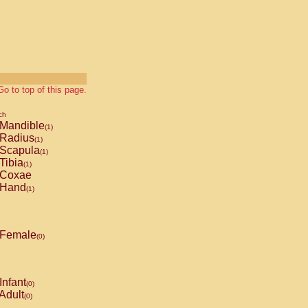
Go to top of this page.
ch
Mandible
(1)
Radius
(1)
Scapula
(1)
Tibia
(1)
Coxae
Hand
(1)
Female
(0)
Infant
(0)
Adult
(0)