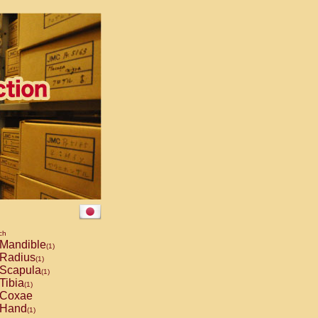
ch
Mandible
(1)
Radius
(1)
Scapula
(1)
Tibia
(1)
Coxae
Hand
(1)