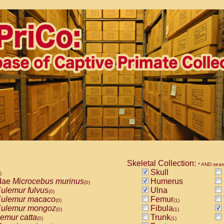
Skeletal Collection:
* AND sear
Skull
)
dae
Microcebus murinus
Humerus
(0)
ulemur fulvus
Ulna
(0)
ulemur macaco
Femur
(0)
(1)
ulemur mongoz
Fibula
(0)
(1)
emur catta
Trunk
(0)
(1)