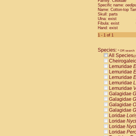
Family: Cebidae
Cebidae
Sa
Specific name:
oedip
Cebidae
Sa
Name: Cotton-top Ta
Cebidae
Sag
Skull: parts
Cebidae
Sa
Ulna: exist
Fibula: exist
Cebidae
Sag
Hand: exist
Cebidae
Sa
Cebidae
Aot
1 - 1 of 1
Cebidae
Ceb
Cebidae
Ceb
Species:
Cebidae
Ce
* OR search
All Species
Cebidae
Ceb
(2
Cheirogalei
Cebidae
Ce
Lemuridae
E
Cebidae
Sai
Lemuridae
E
Cebidae
Sai
Lemuridae
E
Atelidae
Alo
Lemuridae
L
Atelidae
Alo
Lemuridae
V
Atelidae
Alo
Galagidae
G
Atelidae
Alo
Galagidae
G
Atelidae
Ate
Galagidae
O
Atelidae
Ate
Galagidae
G
Atelidae
Ate
Loridae
Lori
Atelidae
Ate
Loridae
Nyc
Atelidae
Lag
Loridae
Nyc
Atelidae
Lag
Loridae
Pero
Pitheciidae