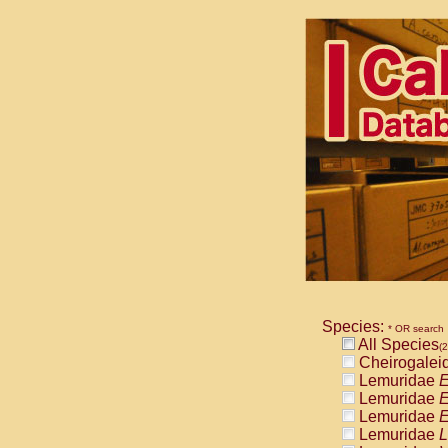
Species:
* OR search
All Species
(2
Cheirogalei
Lemuridae
E
Lemuridae
E
Lemuridae
E
Lemuridae
L