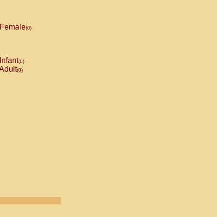
Female
(0)
Infant
(0)
Adult
(0)