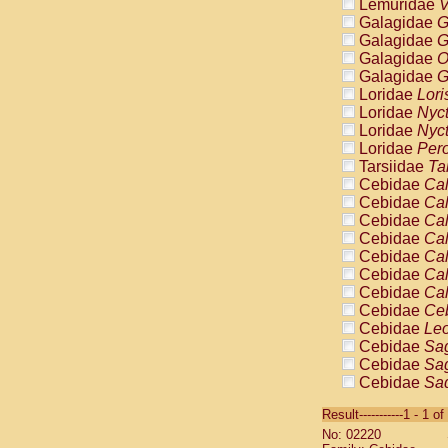
Lemuridae
V
Galagidae
G
Galagidae
G
Galagidae
O
Galagidae
G
Loridae
Lori
Loridae
Nyc
Loridae
Nyc
Loridae
Pero
Tarsiidae
Ta
Cebidae
Cal
Cebidae
Cal
Cebidae
Cal
Cebidae
Cal
Cebidae
Cal
Cebidae
Cal
Cebidae
Cal
Cebidae
Ce
Cebidae
Leo
Cebidae
Sag
Cebidae
Sag
Cebidae
Sag
Cebidae
Sag
Result-----------1 - 1 of
Cebidae
Sag
No: 02220
Cebidae
Sa