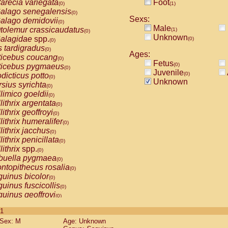
arecia variegata
Foot
(0)
(1)
alago senegalensis
(0)
Sexs:
alago demidovii
(0)
Male
tolemur crassicaudatus
(1)
(0)
Unknown
alagidae
spp.
(0)
(0)
s tardigradus
(0)
Ages:
ticebus coucang
(0)
Fetus
(0)
ticebus pygmaeus
(0)
Juvenile
(0)
dicticus potto
(0)
Unknown
rsius syrichta
(0)
limico goeldii
(0)
lithrix argentata
(0)
lithrix geoffroyi
(0)
lithrix humeralifer
(0)
lithrix jacchus
(0)
lithrix penicillata
(0)
lithrix
spp.
(0)
buella pygmaea
(0)
ntopithecus rosalia
(0)
uinus bicolor
(0)
uinus fuscicollis
(0)
uinus geoffroyi
(0)
uinus imperator
(0)
 1
uinus labiatus
(0)
Sex: M
Age: Unknown
guinus leucopus
(0)