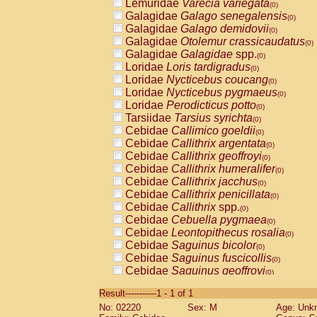
Lemuridae
Varecia variegata
(0)
Galagidae
Galago senegalensis
(0)
Galagidae
Galago demidovii
(0)
Galagidae
Otolemur crassicaudatus
(0)
Galagidae
Galagidae
spp.
(0)
Loridae
Loris tardigradus
(0)
Loridae
Nycticebus coucang
(0)
Loridae
Nycticebus pygmaeus
(0)
Loridae
Perodicticus potto
(0)
Tarsiidae
Tarsius syrichta
(0)
Cebidae
Callimico goeldii
(0)
Cebidae
Callithrix argentata
(0)
Cebidae
Callithrix geoffroyi
(0)
Cebidae
Callithrix humeralifer
(0)
Cebidae
Callithrix jacchus
(0)
Cebidae
Callithrix penicillata
(0)
Cebidae
Callithrix
spp.
(0)
Cebidae
Cebuella pygmaea
(0)
Cebidae
Leontopithecus rosalia
(0)
Cebidae
Saguinus bicolor
(0)
Cebidae
Saguinus fuscicollis
(0)
Cebidae
Saguinus geoffroyi
(0)
Cebidae
Saguinus imperator
(0)
Result-----------1 - 1 of 1
Cebidae
Saguinus labiatus
(0)
No: 02220
Sex: M
Age: Unk
Cebidae
Saguinus leucopus
(0)