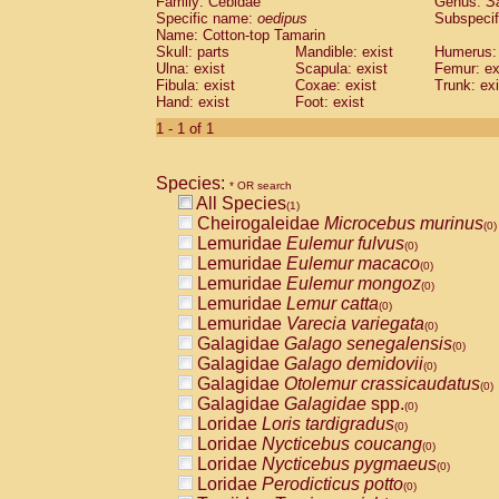
Family: Cebidae
Genus:
S
Cebidae
Saguinus midas
(0)
Specific name:
oedipus
Subspecif
Cebidae
Saguinus mystax
(0)
Name: Cotton-top Tamarin
Cebidae
Saguinus nigricollis
Skull: parts
Mandible: exist
(0)
Humerus: 
Cebidae
Saguinus oedipus
Ulna: exist
Scapula: exist
Femur: ex
(1)
Fibula: exist
Coxae: exist
Trunk: exi
Cebidae
Saguinus weddelli
(0)
Hand: exist
Foot: exist
Cebidae
Saguinus
spp.
(0)
Cebidae
Aotus trivirgatus
1 - 1 of 1
(0)
Cebidae
Cebus albifrons
(0)
Cebidae
Cebus apella
(0)
Species:
Cebidae
Cebus capucinus
* OR search
(0)
All Species
Cebidae
Cebus nigrivittatus
(1)
(0)
Cheirogaleidae
Microcebus murinus
Cebidae
Cebus
spp.
(0)
(0)
Lemuridae
Eulemur fulvus
Cebidae
Saimiri boliviensis
(0)
(0)
Lemuridae
Eulemur macaco
Cebidae
Saimiri sciureus
(0)
(0)
Lemuridae
Eulemur mongoz
Atelidae
Alouatta caraya
(0)
(0)
Lemuridae
Lemur catta
Atelidae
Alouatta fusca
(0)
(0)
Lemuridae
Varecia variegata
Atelidae
Alouatta seniculus
(0)
(0)
Galagidae
Galago senegalensis
Atelidae
Alouatta
spp.
(0)
(0)
Galagidae
Galago demidovii
Atelidae
Ateles belzebuth
(0)
(0)
Galagidae
Otolemur crassicaudatus
Atelidae
Ateles geoffroyi
(0)
(0)
Galagidae
Galagidae
spp.
Atelidae
Ateles paniscus
(0)
(0)
Loridae
Loris tardigradus
Atelidae
Ateles
spp.
(0)
(0)
Loridae
Nycticebus coucang
Atelidae
Lagothrix lagothricha
(0)
(0)
Loridae
Nycticebus pygmaeus
Atelidae
Lagothrix lagothricha cana
(0)
(0)
Loridae
Perodicticus potto
Pitheciidae
Cacajao calvus rubicundu
(0)