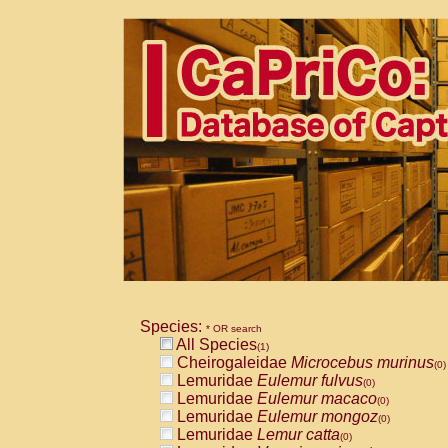
Species:
* OR search
All Species
(1)
Cheirogaleidae
Microcebus murinus
(0)
Lemuridae
Eulemur fulvus
(0)
Lemuridae
Eulemur macaco
(0)
Lemuridae
Eulemur mongoz
(0)
Lemuridae
Lemur catta
(0)