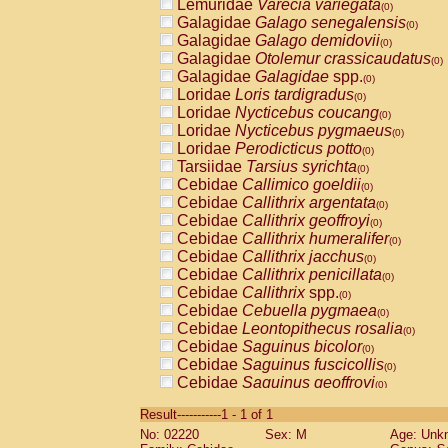
Lemuridae
Varecia variegata
(0)
Galagidae
Galago senegalensis
(0)
Galagidae
Galago demidovii
(0)
Galagidae
Otolemur crassicaudatus
(0)
Galagidae
Galagidae
spp.
(0)
Loridae
Loris tardigradus
(0)
Loridae
Nycticebus coucang
(0)
Loridae
Nycticebus pygmaeus
(0)
Loridae
Perodicticus potto
(0)
Tarsiidae
Tarsius syrichta
(0)
Cebidae
Callimico goeldii
(0)
Cebidae
Callithrix argentata
(0)
Cebidae
Callithrix geoffroyi
(0)
Cebidae
Callithrix humeralifer
(0)
Cebidae
Callithrix jacchus
(0)
Cebidae
Callithrix penicillata
(0)
Cebidae
Callithrix
spp.
(0)
Cebidae
Cebuella pygmaea
(0)
Cebidae
Leontopithecus rosalia
(0)
Cebidae
Saguinus bicolor
(0)
Cebidae
Saguinus fuscicollis
(0)
Cebidae
Saguinus geoffroyi
(0)
Cebidae
Saguinus imperator
(0)
Result-----------1 - 1 of 1
Cebidae
Saguinus labiatus
(0)
No: 02220
Sex: M
Age: Unk
Cebidae
Saguinus leucopus
(0)