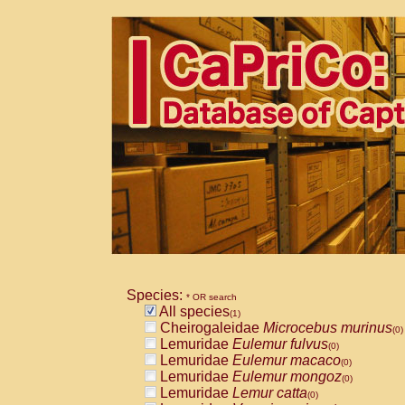
Species:
* OR search
All species
(1)
Cheirogaleidae
Microcebus murinus
(0)
Lemuridae
Eulemur fulvus
(0)
Lemuridae
Eulemur macaco
(0)
Lemuridae
Eulemur mongoz
(0)
Lemuridae
Lemur catta
(0)