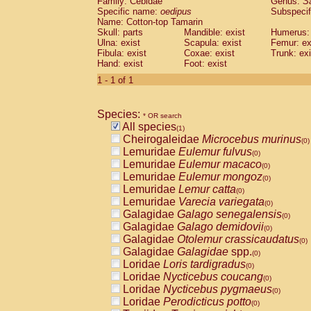
Family: Cebidae
Genus:
S
Cebidae
Saguinus midas
(0)
Specific name:
oedipus
Subspecif
Cebidae
Saguinus mystax
(0)
Name: Cotton-top Tamarin
Cebidae
Saguinus nigricollis
Skull: parts
Mandible: exist
(0)
Humerus: 
Cebidae
Saguinus oedipus
Ulna: exist
Scapula: exist
Femur: ex
(1)
Fibula: exist
Coxae: exist
Trunk: exi
Cebidae
Saguinus weddelli
(0)
Hand: exist
Foot: exist
Cebidae
Saguinus
spp.
(0)
Cebidae
Aotus trivirgatus
1 - 1 of 1
(0)
Cebidae
Cebus albifrons
(0)
Cebidae
Cebus apella
(0)
Species:
Cebidae
Cebus capucinus
* OR search
(0)
All species
Cebidae
Cebus nigrivittatus
(1)
(0)
Cheirogaleidae
Microcebus murinus
Cebidae
Cebus
spp.
(0)
(0)
Lemuridae
Eulemur fulvus
Cebidae
Saimiri boliviensis
(0)
(0)
Lemuridae
Eulemur macaco
Cebidae
Saimiri sciureus
(0)
(0)
Lemuridae
Eulemur mongoz
Atelidae
Alouatta caraya
(0)
(0)
Lemuridae
Lemur catta
Atelidae
Alouatta fusca
(0)
(0)
Lemuridae
Varecia variegata
Atelidae
Alouatta seniculus
(0)
(0)
Galagidae
Galago senegalensis
Atelidae
Alouatta
spp.
(0)
(0)
Galagidae
Galago demidovii
Atelidae
Ateles belzebuth
(0)
(0)
Galagidae
Otolemur crassicaudatus
Atelidae
Ateles geoffroyi
(0)
(0)
Galagidae
Galagidae
spp.
Atelidae
Ateles paniscus
(0)
(0)
Loridae
Loris tardigradus
Atelidae
Ateles
spp.
(0)
(0)
Loridae
Nycticebus coucang
Atelidae
Lagothrix lagothricha
(0)
(0)
Loridae
Nycticebus pygmaeus
Atelidae
Lagothrix lagothricha cana
(0)
(0)
Loridae
Perodicticus potto
Pitheciidae
Cacajao calvus rubicundu
(0)