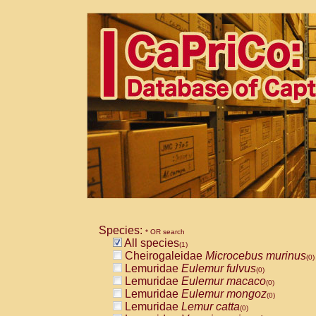
Species:
* OR search
All species
(1)
Cheirogaleidae
Microcebus murinus
(0)
Lemuridae
Eulemur fulvus
(0)
Lemuridae
Eulemur macaco
(0)
Lemuridae
Eulemur mongoz
(0)
Lemuridae
Lemur catta
(0)