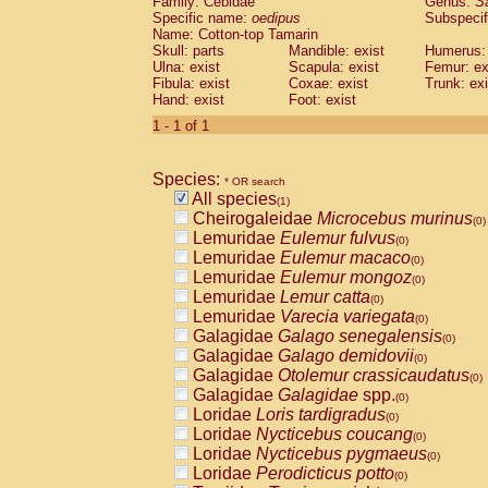
Family: Cebidae
Genus:
S
Cebidae
Saguinus midas
(0)
Specific name:
oedipus
Subspecif
Cebidae
Saguinus mystax
(0)
Name: Cotton-top Tamarin
Cebidae
Saguinus nigricollis
Skull: parts
Mandible: exist
(0)
Humerus: 
Cebidae
Saguinus oedipus
Ulna: exist
Scapula: exist
Femur: ex
(1)
Fibula: exist
Coxae: exist
Trunk: exi
Cebidae
Saguinus weddelli
(0)
Hand: exist
Foot: exist
Cebidae
Saguinus
spp.
(0)
Cebidae
Aotus trivirgatus
1 - 1 of 1
(0)
Cebidae
Cebus albifrons
(0)
Cebidae
Cebus apella
(0)
Species:
Cebidae
Cebus capucinus
* OR search
(0)
All species
Cebidae
Cebus nigrivittatus
(1)
(0)
Cheirogaleidae
Microcebus murinus
Cebidae
Cebus
spp.
(0)
(0)
Lemuridae
Eulemur fulvus
Cebidae
Saimiri boliviensis
(0)
(0)
Lemuridae
Eulemur macaco
Cebidae
Saimiri sciureus
(0)
(0)
Lemuridae
Eulemur mongoz
Atelidae
Alouatta caraya
(0)
(0)
Lemuridae
Lemur catta
Atelidae
Alouatta fusca
(0)
(0)
Lemuridae
Varecia variegata
Atelidae
Alouatta seniculus
(0)
(0)
Galagidae
Galago senegalensis
Atelidae
Alouatta
spp.
(0)
(0)
Galagidae
Galago demidovii
Atelidae
Ateles belzebuth
(0)
(0)
Galagidae
Otolemur crassicaudatus
Atelidae
Ateles geoffroyi
(0)
(0)
Galagidae
Galagidae
spp.
Atelidae
Ateles paniscus
(0)
(0)
Loridae
Loris tardigradus
Atelidae
Ateles
spp.
(0)
(0)
Loridae
Nycticebus coucang
Atelidae
Lagothrix lagothricha
(0)
(0)
Loridae
Nycticebus pygmaeus
Atelidae
Lagothrix lagothricha cana
(0)
(0)
Loridae
Perodicticus potto
Pitheciidae
Cacajao calvus rubicundu
(0)