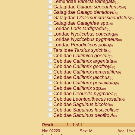
Lemuridae
Varecia variegata
(0)
Galagidae
Galago senegalensis
(0)
Galagidae
Galago demidovii
(0)
Galagidae
Otolemur crassicaudatus
(0)
Galagidae
Galagidae
spp.
(0)
Loridae
Loris tardigradus
(0)
Loridae
Nycticebus coucang
(0)
Loridae
Nycticebus pygmaeus
(0)
Loridae
Perodicticus potto
(0)
Tarsiidae
Tarsius syrichta
(0)
Cebidae
Callimico goeldii
(0)
Cebidae
Callithrix argentata
(0)
Cebidae
Callithrix geoffroyi
(0)
Cebidae
Callithrix humeralifer
(0)
Cebidae
Callithrix jacchus
(0)
Cebidae
Callithrix penicillata
(0)
Cebidae
Callithrix
spp.
(0)
Cebidae
Cebuella pygmaea
(0)
Cebidae
Leontopithecus rosalia
(0)
Cebidae
Saguinus bicolor
(0)
Cebidae
Saguinus fuscicollis
(0)
Cebidae
Saguinus geoffroyi
(0)
Cebidae
Saguinus imperator
(0)
Result-----------1 - 1 of 1
Cebidae
Saguinus labiatus
(0)
No: 02220
Sex: M
Age: Unk
Cebidae
Saguinus leucopus
(0)