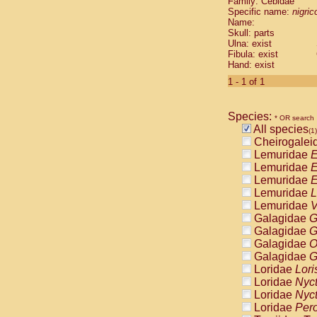
Family: Cebidae
Cebidae
Sa
Specific name:
nigrico
Cebidae
Sa
Name:
Cebidae
Sag
Skull: parts
Cebidae
Sa
Ulna: exist
Fibula: exist
Cebidae
Sag
Hand: exist
Cebidae
Sa
Cebidae
Aot
1 - 1 of 1
Cebidae
Ceb
Cebidae
Ceb
Species:
Cebidae
Ce
* OR search
All species
Cebidae
Ceb
(1)
Cheirogalei
Cebidae
Ce
Lemuridae
E
Cebidae
Sai
Lemuridae
E
Cebidae
Sai
Lemuridae
E
Atelidae
Alo
Lemuridae
L
Atelidae
Alo
Lemuridae
V
Atelidae
Alo
Galagidae
G
Atelidae
Alo
Galagidae
G
Atelidae
Ate
Galagidae
O
Atelidae
Ate
Galagidae
G
Atelidae
Ate
Loridae
Lori
Atelidae
Ate
Loridae
Nyc
Atelidae
Lag
Loridae
Nyc
Atelidae
Lag
Loridae
Pero
Pitheciidae