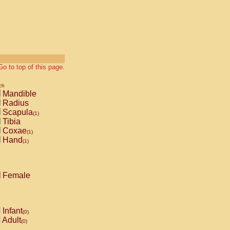
Go to top of this page.
ch
Mandible
Radius
Scapula
(1)
Tibia
Coxae
(1)
Hand
(1)
Female
Infant
(0)
Adult
(0)