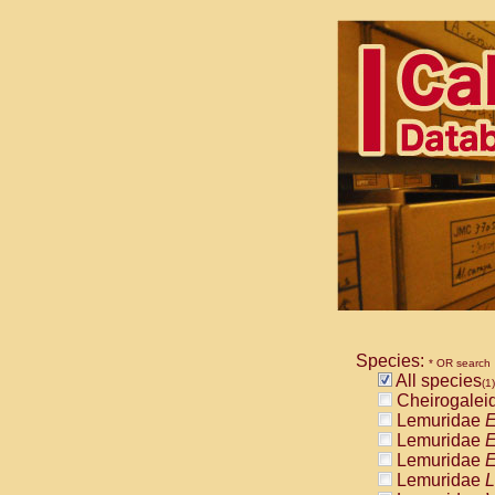
Species:
* OR search
All species
(1)
Cheirogalei
Lemuridae
E
Lemuridae
E
Lemuridae
E
Lemuridae
L