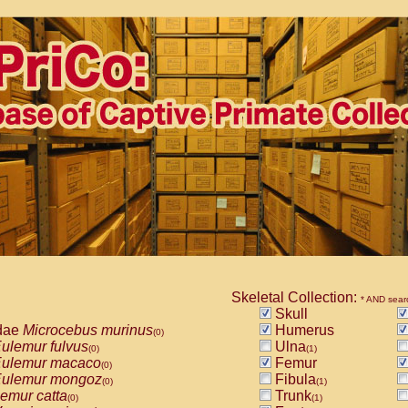
Skeletal Collection:
* AND sear
Skull
dae
Microcebus murinus
Humerus
(0)
ulemur fulvus
Ulna
(0)
(1)
ulemur macaco
Femur
(0)
ulemur mongoz
Fibula
(0)
(1)
emur catta
Trunk
(0)
(1)