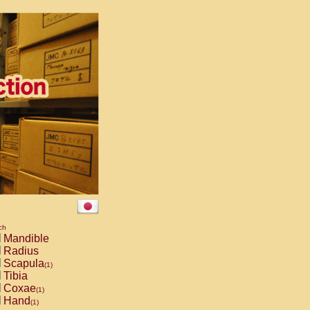
ch
Mandible
Radius
Scapula
(1)
Tibia
Coxae
(1)
Hand
(1)