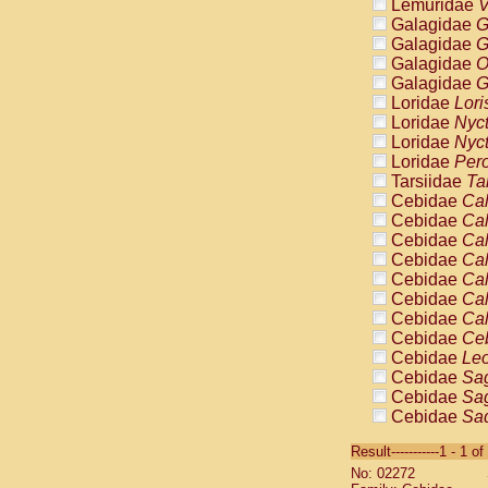
Lemuridae
V
Galagidae
G
Galagidae
G
Galagidae
O
Galagidae
G
Loridae
Lori
Loridae
Nyc
Loridae
Nyc
Loridae
Pero
Tarsiidae
Ta
Cebidae
Cal
Cebidae
Cal
Cebidae
Cal
Cebidae
Cal
Cebidae
Cal
Cebidae
Cal
Cebidae
Cal
Cebidae
Ce
Cebidae
Leo
Cebidae
Sag
Cebidae
Sag
Cebidae
Sag
Cebidae
Sag
Result-----------1 - 1 of
Cebidae
Sag
No: 02272
Cebidae
Sa