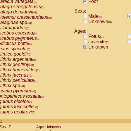
arecia variegata
Foot
(0)
alago senegalensis
(0)
Sexs:
alago demidovii
(0)
Male
tolemur crassicaudatus
(0)
(0)
Unknown
alagidae
spp.
(0)
(0)
s tardigradus
(0)
Ages:
ticebus coucang
(0)
Fetus
(0)
ticebus pygmaeus
(0)
Juvenile
(0)
dicticus potto
(0)
Unknown
rsius syrichta
(0)
limico goeldii
(0)
lithrix argentata
(0)
lithrix geoffroyi
(0)
lithrix humeralifer
(0)
lithrix jacchus
(0)
lithrix penicillata
(0)
lithrix
spp.
(0)
buella pygmaea
(0)
ntopithecus rosalia
(0)
uinus bicolor
(0)
uinus fuscicollis
(0)
uinus geoffroyi
(0)
uinus imperator
(0)
 1
uinus labiatus
(0)
Sex: F
Age: Unknown
guinus leucopus
(0)