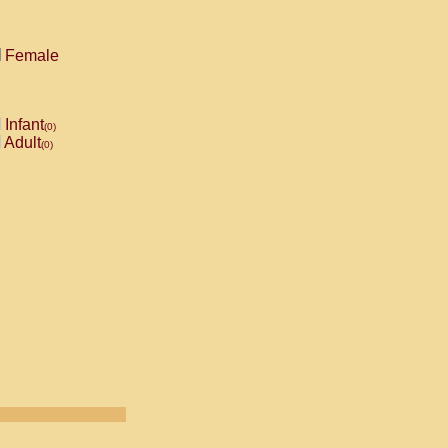
Female
Infant
(0)
Adult
(0)