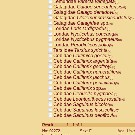
Lemuridae
Varecia variegata
(0)
Galagidae
Galago senegalensis
(0)
Galagidae
Galago demidovii
(0)
Galagidae
Otolemur crassicaudatus
(0)
Galagidae
Galagidae
spp.
(0)
Loridae
Loris tardigradus
(0)
Loridae
Nycticebus coucang
(0)
Loridae
Nycticebus pygmaeus
(0)
Loridae
Perodicticus potto
(0)
Tarsiidae
Tarsius syrichta
(0)
Cebidae
Callimico goeldii
(0)
Cebidae
Callithrix argentata
(0)
Cebidae
Callithrix geoffroyi
(0)
Cebidae
Callithrix humeralifer
(0)
Cebidae
Callithrix jacchus
(0)
Cebidae
Callithrix penicillata
(0)
Cebidae
Callithrix
spp.
(0)
Cebidae
Cebuella pygmaea
(0)
Cebidae
Leontopithecus rosalia
(0)
Cebidae
Saguinus bicolor
(0)
Cebidae
Saguinus fuscicollis
(0)
Cebidae
Saguinus geoffroyi
(0)
Cebidae
Saguinus imperator
(0)
Result-----------1 - 1 of 1
Cebidae
Saguinus labiatus
(0)
No: 02272
Sex: F
Age: Unk
Cebidae
Saguinus leucopus
(0)