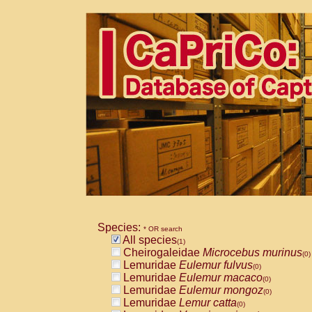
Species:
* OR search
All species
(1)
Cheirogaleidae
Microcebus murinus
(0)
Lemuridae
Eulemur fulvus
(0)
Lemuridae
Eulemur macaco
(0)
Lemuridae
Eulemur mongoz
(0)
Lemuridae
Lemur catta
(0)