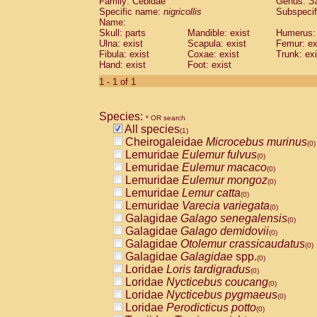
Family: Cebidae
Genus:
S
Cebidae
Saguinus midas
(0)
Specific name:
nigricollis
Subspecif
Cebidae
Saguinus mystax
(0)
Name:
Cebidae
Saguinus nigricollis
Skull: parts
Mandible: exist
(1)
Humerus: 
Cebidae
Saguinus oedipus
Ulna: exist
Scapula: exist
Femur: ex
(0)
Fibula: exist
Coxae: exist
Trunk: exi
Cebidae
Saguinus weddelli
(0)
Hand: exist
Foot: exist
Cebidae
Saguinus
spp.
(0)
Cebidae
Aotus trivirgatus
1 - 1 of 1
(0)
Cebidae
Cebus albifrons
(0)
Cebidae
Cebus apella
(0)
Species:
Cebidae
Cebus capucinus
* OR search
(0)
All species
Cebidae
Cebus nigrivittatus
(1)
(0)
Cheirogaleidae
Microcebus murinus
Cebidae
Cebus
spp.
(0)
(0)
Lemuridae
Eulemur fulvus
Cebidae
Saimiri boliviensis
(0)
(0)
Lemuridae
Eulemur macaco
Cebidae
Saimiri sciureus
(0)
(0)
Lemuridae
Eulemur mongoz
Atelidae
Alouatta caraya
(0)
(0)
Lemuridae
Lemur catta
Atelidae
Alouatta fusca
(0)
(0)
Lemuridae
Varecia variegata
Atelidae
Alouatta seniculus
(0)
(0)
Galagidae
Galago senegalensis
Atelidae
Alouatta
spp.
(0)
(0)
Galagidae
Galago demidovii
Atelidae
Ateles belzebuth
(0)
(0)
Galagidae
Otolemur crassicaudatus
Atelidae
Ateles geoffroyi
(0)
(0)
Galagidae
Galagidae
spp.
Atelidae
Ateles paniscus
(0)
(0)
Loridae
Loris tardigradus
Atelidae
Ateles
spp.
(0)
(0)
Loridae
Nycticebus coucang
Atelidae
Lagothrix lagothricha
(0)
(0)
Loridae
Nycticebus pygmaeus
Atelidae
Lagothrix lagothricha cana
(0)
(0)
Loridae
Perodicticus potto
Pitheciidae
Cacajao calvus rubicundu
(0)