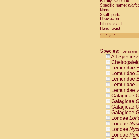
Family: Cebidae
Cebidae
Sa
Specific name:
nigrico
Cebidae
Sa
Name:
Cebidae
Sag
Skull: parts
Cebidae
Sa
Ulna: exist
Fibula: exist
Cebidae
Sag
Hand: exist
Cebidae
Sa
Cebidae
Aot
1 - 1 of 1
Cebidae
Ceb
Cebidae
Ceb
Species:
Cebidae
Ce
* OR search
All Species
Cebidae
Ceb
(1
Cheirogalei
Cebidae
Ce
Lemuridae
E
Cebidae
Sai
Lemuridae
E
Cebidae
Sai
Lemuridae
E
Atelidae
Alo
Lemuridae
L
Atelidae
Alo
Lemuridae
V
Atelidae
Alo
Galagidae
G
Atelidae
Alo
Galagidae
G
Atelidae
Ate
Galagidae
O
Atelidae
Ate
Galagidae
G
Atelidae
Ate
Loridae
Lori
Atelidae
Ate
Loridae
Nyc
Atelidae
Lag
Loridae
Nyc
Atelidae
Lag
Loridae
Pero
Pitheciidae