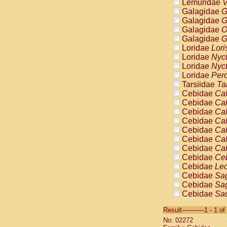
Lemuridae
V
Galagidae
G
Galagidae
G
Galagidae
O
Galagidae
G
Loridae
Lori
Loridae
Nyc
Loridae
Nyc
Loridae
Pero
Tarsiidae
Ta
Cebidae
Cal
Cebidae
Cal
Cebidae
Cal
Cebidae
Cal
Cebidae
Cal
Cebidae
Cal
Cebidae
Cal
Cebidae
Ce
Cebidae
Leo
Cebidae
Sag
Cebidae
Sag
Cebidae
Sag
Cebidae
Sag
Result-----------1 - 1 of
Cebidae
Sag
No: 02272
Cebidae
Sa