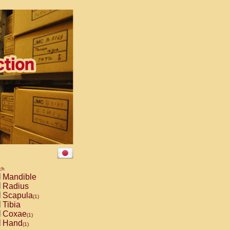
ch
Mandible
Radius
Scapula
(1)
Tibia
Coxae
(1)
Hand
(1)