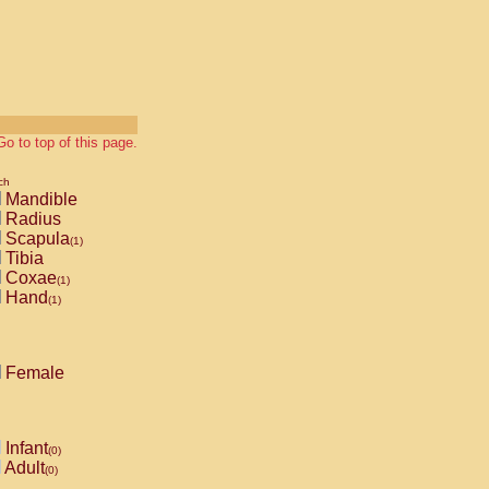
Go to top of this page.
ch
Mandible
Radius
Scapula
(1)
Tibia
Coxae
(1)
Hand
(1)
Female
Infant
(0)
Adult
(0)