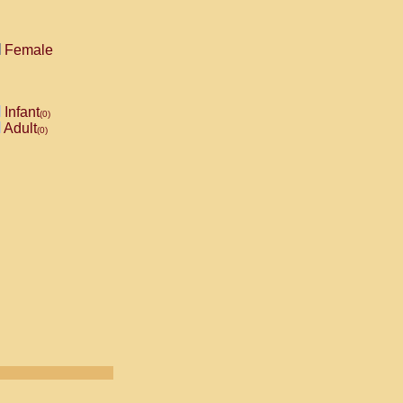
Female
Infant
(0)
Adult
(0)