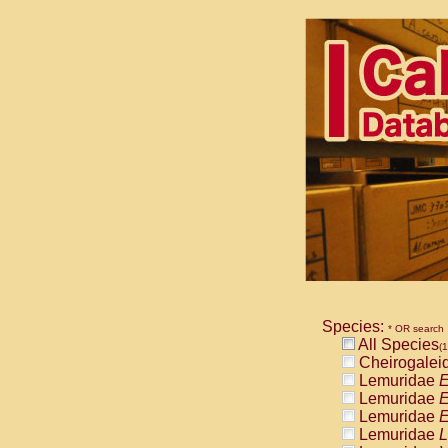
Species:
* OR search
All Species
(1
Cheirogalei
Lemuridae
E
Lemuridae
E
Lemuridae
E
Lemuridae
L