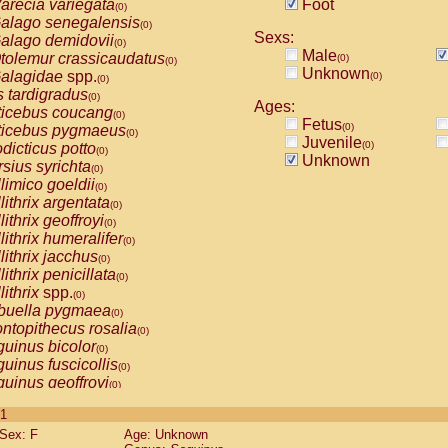
arecia variegata
Foot
(0)
alago senegalensis
(0)
Sexs:
alago demidovii
(0)
Male
tolemur crassicaudatus
(0)
(0)
Unknown
alagidae
spp.
(0)
(0)
s tardigradus
(0)
Ages:
ticebus coucang
(0)
Fetus
(0)
ticebus pygmaeus
(0)
Juvenile
(0)
dicticus potto
(0)
Unknown
rsius syrichta
(0)
limico goeldii
(0)
lithrix argentata
(0)
lithrix geoffroyi
(0)
lithrix humeralifer
(0)
lithrix jacchus
(0)
lithrix penicillata
(0)
lithrix
spp.
(0)
buella pygmaea
(0)
ntopithecus rosalia
(0)
uinus bicolor
(0)
uinus fuscicollis
(0)
uinus geoffroyi
(0)
uinus imperator
(0)
 1
uinus labiatus
(0)
Sex: F
Age: Unknown
guinus leucopus
(0)