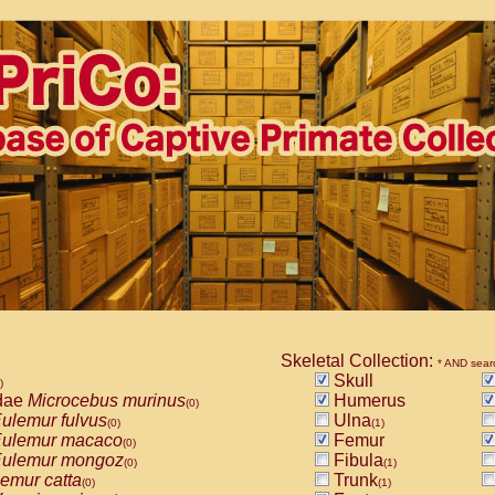
Skeletal Collection:
* AND sear
Skull
)
dae
Microcebus murinus
Humerus
(0)
ulemur fulvus
Ulna
(0)
(1)
ulemur macaco
Femur
(0)
ulemur mongoz
Fibula
(0)
(1)
emur catta
Trunk
(0)
(1)