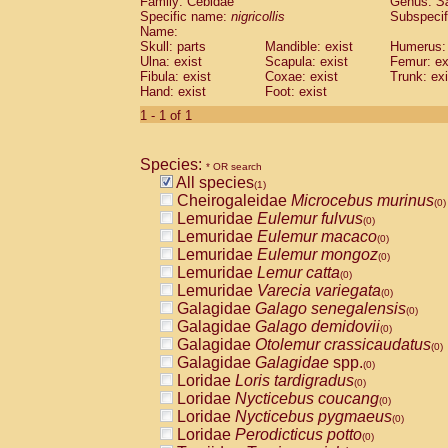
Family: Cebidae
Genus:
S
Cebidae
Saguinus midas
(0)
Specific name:
nigricollis
Subspecif
Cebidae
Saguinus mystax
(0)
Name:
Cebidae
Saguinus nigricollis
Skull: parts
Mandible: exist
(1)
Humerus: 
Cebidae
Saguinus oedipus
Ulna: exist
Scapula: exist
Femur: ex
(0)
Fibula: exist
Coxae: exist
Trunk: exi
Cebidae
Saguinus weddelli
(0)
Hand: exist
Foot: exist
Cebidae
Saguinus
spp.
(0)
Cebidae
Aotus trivirgatus
1 - 1 of 1
(0)
Cebidae
Cebus albifrons
(0)
Cebidae
Cebus apella
(0)
Species:
Cebidae
Cebus capucinus
* OR search
(0)
All species
Cebidae
Cebus nigrivittatus
(1)
(0)
Cheirogaleidae
Microcebus murinus
Cebidae
Cebus
spp.
(0)
(0)
Lemuridae
Eulemur fulvus
Cebidae
Saimiri boliviensis
(0)
(0)
Lemuridae
Eulemur macaco
Cebidae
Saimiri sciureus
(0)
(0)
Lemuridae
Eulemur mongoz
Atelidae
Alouatta caraya
(0)
(0)
Lemuridae
Lemur catta
Atelidae
Alouatta fusca
(0)
(0)
Lemuridae
Varecia variegata
Atelidae
Alouatta seniculus
(0)
(0)
Galagidae
Galago senegalensis
Atelidae
Alouatta
spp.
(0)
(0)
Galagidae
Galago demidovii
Atelidae
Ateles belzebuth
(0)
(0)
Galagidae
Otolemur crassicaudatus
Atelidae
Ateles geoffroyi
(0)
(0)
Galagidae
Galagidae
spp.
Atelidae
Ateles paniscus
(0)
(0)
Loridae
Loris tardigradus
Atelidae
Ateles
spp.
(0)
(0)
Loridae
Nycticebus coucang
Atelidae
Lagothrix lagothricha
(0)
(0)
Loridae
Nycticebus pygmaeus
Atelidae
Lagothrix lagothricha cana
(0)
(0)
Loridae
Perodicticus potto
Pitheciidae
Cacajao calvus rubicundu
(0)