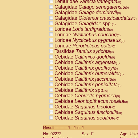
Lemuridae
Varecia variegata
(0)
Galagidae
Galago senegalensis
(0)
Galagidae
Galago demidovii
(0)
Galagidae
Otolemur crassicaudatus
(0)
Galagidae
Galagidae
spp.
(0)
Loridae
Loris tardigradus
(0)
Loridae
Nycticebus coucang
(0)
Loridae
Nycticebus pygmaeus
(0)
Loridae
Perodicticus potto
(0)
Tarsiidae
Tarsius syrichta
(0)
Cebidae
Callimico goeldii
(0)
Cebidae
Callithrix argentata
(0)
Cebidae
Callithrix geoffroyi
(0)
Cebidae
Callithrix humeralifer
(0)
Cebidae
Callithrix jacchus
(0)
Cebidae
Callithrix penicillata
(0)
Cebidae
Callithrix
spp.
(0)
Cebidae
Cebuella pygmaea
(0)
Cebidae
Leontopithecus rosalia
(0)
Cebidae
Saguinus bicolor
(0)
Cebidae
Saguinus fuscicollis
(0)
Cebidae
Saguinus geoffroyi
(0)
Cebidae
Saguinus imperator
(0)
Result-----------1 - 1 of 1
Cebidae
Saguinus labiatus
(0)
No: 02272
Sex: F
Age: Unk
Cebidae
Saguinus leucopus
(0)