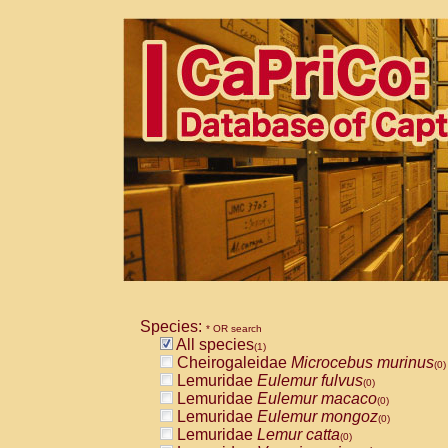
Species:
* OR search
All species
(1)
Cheirogaleidae
Microcebus murinus
(0)
Lemuridae
Eulemur fulvus
(0)
Lemuridae
Eulemur macaco
(0)
Lemuridae
Eulemur mongoz
(0)
Lemuridae
Lemur catta
(0)