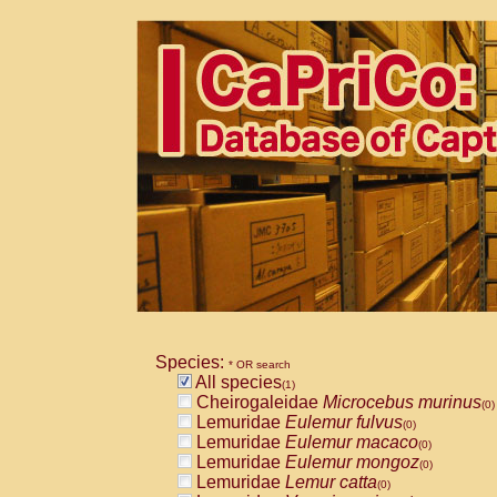
Species:
* OR search
All species
(1)
Cheirogaleidae
Microcebus murinus
(0)
Lemuridae
Eulemur fulvus
(0)
Lemuridae
Eulemur macaco
(0)
Lemuridae
Eulemur mongoz
(0)
Lemuridae
Lemur catta
(0)