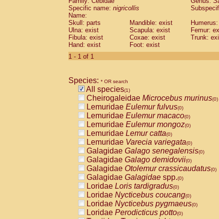
Family: Cebidae
Genus:
S
Cebidae
Saguinus midas
(0)
Specific name:
nigricollis
Subspecif
Cebidae
Saguinus mystax
(0)
Name:
Cebidae
Saguinus nigricollis
Skull: parts
Mandible: exist
(1)
Humerus: 
Cebidae
Saguinus oedipus
Ulna: exist
Scapula: exist
Femur: ex
(0)
Fibula: exist
Coxae: exist
Trunk: exi
Cebidae
Saguinus weddelli
(0)
Hand: exist
Foot: exist
Cebidae
Saguinus
spp.
(0)
Cebidae
Aotus trivirgatus
1 - 1 of 1
(0)
Cebidae
Cebus albifrons
(0)
Cebidae
Cebus apella
(0)
Species:
Cebidae
Cebus capucinus
* OR search
(0)
All species
Cebidae
Cebus nigrivittatus
(1)
(0)
Cheirogaleidae
Microcebus murinus
Cebidae
Cebus
spp.
(0)
(0)
Lemuridae
Eulemur fulvus
Cebidae
Saimiri boliviensis
(0)
(0)
Lemuridae
Eulemur macaco
Cebidae
Saimiri sciureus
(0)
(0)
Lemuridae
Eulemur mongoz
Atelidae
Alouatta caraya
(0)
(0)
Lemuridae
Lemur catta
Atelidae
Alouatta fusca
(0)
(0)
Lemuridae
Varecia variegata
Atelidae
Alouatta seniculus
(0)
(0)
Galagidae
Galago senegalensis
Atelidae
Alouatta
spp.
(0)
(0)
Galagidae
Galago demidovii
Atelidae
Ateles belzebuth
(0)
(0)
Galagidae
Otolemur crassicaudatus
Atelidae
Ateles geoffroyi
(0)
(0)
Galagidae
Galagidae
spp.
Atelidae
Ateles paniscus
(0)
(0)
Loridae
Loris tardigradus
Atelidae
Ateles
spp.
(0)
(0)
Loridae
Nycticebus coucang
Atelidae
Lagothrix lagothricha
(0)
(0)
Loridae
Nycticebus pygmaeus
Atelidae
Lagothrix lagothricha cana
(0)
(0)
Loridae
Perodicticus potto
Pitheciidae
Cacajao calvus rubicundu
(0)