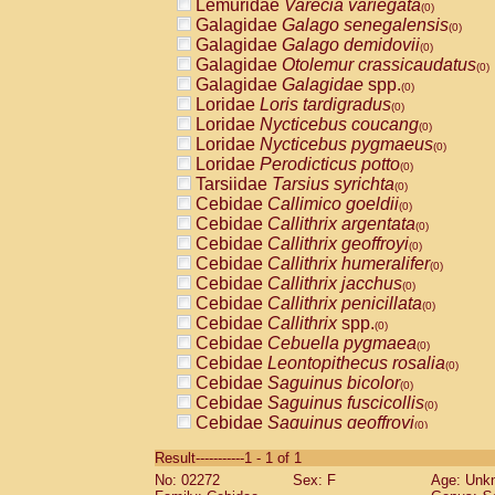
Lemuridae
Varecia variegata
(0)
Galagidae
Galago senegalensis
(0)
Galagidae
Galago demidovii
(0)
Galagidae
Otolemur crassicaudatus
(0)
Galagidae
Galagidae
spp.
(0)
Loridae
Loris tardigradus
(0)
Loridae
Nycticebus coucang
(0)
Loridae
Nycticebus pygmaeus
(0)
Loridae
Perodicticus potto
(0)
Tarsiidae
Tarsius syrichta
(0)
Cebidae
Callimico goeldii
(0)
Cebidae
Callithrix argentata
(0)
Cebidae
Callithrix geoffroyi
(0)
Cebidae
Callithrix humeralifer
(0)
Cebidae
Callithrix jacchus
(0)
Cebidae
Callithrix penicillata
(0)
Cebidae
Callithrix
spp.
(0)
Cebidae
Cebuella pygmaea
(0)
Cebidae
Leontopithecus rosalia
(0)
Cebidae
Saguinus bicolor
(0)
Cebidae
Saguinus fuscicollis
(0)
Cebidae
Saguinus geoffroyi
(0)
Cebidae
Saguinus imperator
(0)
Result-----------1 - 1 of 1
Cebidae
Saguinus labiatus
(0)
No: 02272
Sex: F
Age: Unk
Cebidae
Saguinus leucopus
(0)