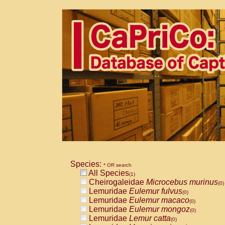
Species:
* OR search
All Species
(1)
Cheirogaleidae
Microcebus murinus
(0)
Lemuridae
Eulemur fulvus
(0)
Lemuridae
Eulemur macaco
(0)
Lemuridae
Eulemur mongoz
(0)
Lemuridae
Lemur catta
(0)