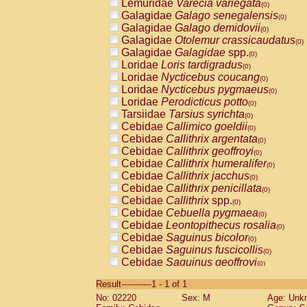
Lemuridae
Varecia variegata
(0)
Galagidae
Galago senegalensis
(0)
Galagidae
Galago demidovii
(0)
Galagidae
Otolemur crassicaudatus
(0)
Galagidae
Galagidae
spp.
(0)
Loridae
Loris tardigradus
(0)
Loridae
Nycticebus coucang
(0)
Loridae
Nycticebus pygmaeus
(0)
Loridae
Perodicticus potto
(0)
Tarsiidae
Tarsius syrichta
(0)
Cebidae
Callimico goeldii
(0)
Cebidae
Callithrix argentata
(0)
Cebidae
Callithrix geoffroyi
(0)
Cebidae
Callithrix humeralifer
(0)
Cebidae
Callithrix jacchus
(0)
Cebidae
Callithrix penicillata
(0)
Cebidae
Callithrix
spp.
(0)
Cebidae
Cebuella pygmaea
(0)
Cebidae
Leontopithecus rosalia
(0)
Cebidae
Saguinus bicolor
(0)
Cebidae
Saguinus fuscicollis
(0)
Cebidae
Saguinus geoffroyi
(0)
Cebidae
Saguinus imperator
(0)
Result-----------1 - 1 of 1
Cebidae
Saguinus labiatus
(0)
No: 02220
Sex: M
Age: Unk
Cebidae
Saguinus leucopus
(0)