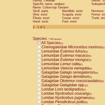
Family: Cebidae
Genus:
S
Cebidae
Saguinus midas
(0)
Specific name:
oedipus
Subspecif
Cebidae
Saguinus mystax
(0)
Name: Cotton-top Tamarin
Cebidae
Saguinus nigricollis
Skull: parts
Mandible: exist
(0)
Humerus: 
Cebidae
Saguinus oedipus
Ulna: exist
Scapula: exist
Femur: ex
(1)
Fibula: exist
Coxae: exist
Trunk: exi
Cebidae
Saguinus weddelli
(0)
Hand: exist
Foot: exist
Cebidae
Saguinus
spp.
(0)
Cebidae
Aotus trivirgatus
1 - 1 of 1
(0)
Cebidae
Cebus albifrons
(0)
Cebidae
Cebus apella
(0)
Species:
Cebidae
Cebus capucinus
* OR search
(0)
All Species
Cebidae
Cebus nigrivittatus
(1)
(0)
Cheirogaleidae
Microcebus murinus
Cebidae
Cebus
spp.
(0)
(0)
Lemuridae
Eulemur fulvus
Cebidae
Saimiri boliviensis
(0)
(0)
Lemuridae
Eulemur macaco
Cebidae
Saimiri sciureus
(0)
(0)
Lemuridae
Eulemur mongoz
Atelidae
Alouatta caraya
(0)
(0)
Lemuridae
Lemur catta
Atelidae
Alouatta fusca
(0)
(0)
Lemuridae
Varecia variegata
Atelidae
Alouatta seniculus
(0)
(0)
Galagidae
Galago senegalensis
Atelidae
Alouatta
spp.
(0)
(0)
Galagidae
Galago demidovii
Atelidae
Ateles belzebuth
(0)
(0)
Galagidae
Otolemur crassicaudatus
Atelidae
Ateles geoffroyi
(0)
(0)
Galagidae
Galagidae
spp.
Atelidae
Ateles paniscus
(0)
(0)
Loridae
Loris tardigradus
Atelidae
Ateles
spp.
(0)
(0)
Loridae
Nycticebus coucang
Atelidae
Lagothrix lagothricha
(0)
(0)
Loridae
Nycticebus pygmaeus
Atelidae
Lagothrix lagothricha cana
(0)
(0)
Loridae
Perodicticus potto
Pitheciidae
Cacajao calvus rubicundu
(0)