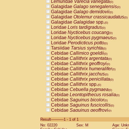
Lemuridae
Varecia variegata
(0)
Galagidae
Galago senegalensis
(0)
Galagidae
Galago demidovii
(0)
Galagidae
Otolemur crassicaudatus
(0)
Galagidae
Galagidae
spp.
(0)
Loridae
Loris tardigradus
(0)
Loridae
Nycticebus coucang
(0)
Loridae
Nycticebus pygmaeus
(0)
Loridae
Perodicticus potto
(0)
Tarsiidae
Tarsius syrichta
(0)
Cebidae
Callimico goeldii
(0)
Cebidae
Callithrix argentata
(0)
Cebidae
Callithrix geoffroyi
(0)
Cebidae
Callithrix humeralifer
(0)
Cebidae
Callithrix jacchus
(0)
Cebidae
Callithrix penicillata
(0)
Cebidae
Callithrix
spp.
(0)
Cebidae
Cebuella pygmaea
(0)
Cebidae
Leontopithecus rosalia
(0)
Cebidae
Saguinus bicolor
(0)
Cebidae
Saguinus fuscicollis
(0)
Cebidae
Saguinus geoffroyi
(0)
Cebidae
Saguinus imperator
(0)
Result-----------1 - 1 of 1
Cebidae
Saguinus labiatus
(0)
No: 02220
Sex: M
Age: Unk
Cebidae
Saguinus leucopus
(0)