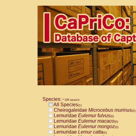
Species:
* OR search
All Species
(1)
Cheirogaleidae
Microcebus murinus
(0)
Lemuridae
Eulemur fulvus
(0)
Lemuridae
Eulemur macaco
(0)
Lemuridae
Eulemur mongoz
(0)
Lemuridae
Lemur catta
(0)