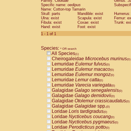
Family: Cebidae
Genus:
S
Cebidae
Saguinus midas
(0)
Specific name:
oedipus
Subspecif
Cebidae
Saguinus mystax
(0)
Name: Cotton-top Tamarin
Cebidae
Saguinus nigricollis
Skull: parts
Mandible: exist
(0)
Humerus: 
Cebidae
Saguinus oedipus
Ulna: exist
Scapula: exist
Femur: ex
(1)
Fibula: exist
Coxae: exist
Trunk: exi
Cebidae
Saguinus weddelli
(0)
Hand: exist
Foot: exist
Cebidae
Saguinus
spp.
(0)
Cebidae
Aotus trivirgatus
1 - 1 of 1
(0)
Cebidae
Cebus albifrons
(0)
Cebidae
Cebus apella
(0)
Species:
Cebidae
Cebus capucinus
* OR search
(0)
All Species
Cebidae
Cebus nigrivittatus
(1)
(0)
Cheirogaleidae
Microcebus murinus
Cebidae
Cebus
spp.
(0)
(0)
Lemuridae
Eulemur fulvus
Cebidae
Saimiri boliviensis
(0)
(0)
Lemuridae
Eulemur macaco
Cebidae
Saimiri sciureus
(0)
(0)
Lemuridae
Eulemur mongoz
Atelidae
Alouatta caraya
(0)
(0)
Lemuridae
Lemur catta
Atelidae
Alouatta fusca
(0)
(0)
Lemuridae
Varecia variegata
Atelidae
Alouatta seniculus
(0)
(0)
Galagidae
Galago senegalensis
Atelidae
Alouatta
spp.
(0)
(0)
Galagidae
Galago demidovii
Atelidae
Ateles belzebuth
(0)
(0)
Galagidae
Otolemur crassicaudatus
Atelidae
Ateles geoffroyi
(0)
(0)
Galagidae
Galagidae
spp.
Atelidae
Ateles paniscus
(0)
(0)
Loridae
Loris tardigradus
Atelidae
Ateles
spp.
(0)
(0)
Loridae
Nycticebus coucang
Atelidae
Lagothrix lagothricha
(0)
(0)
Loridae
Nycticebus pygmaeus
Atelidae
Lagothrix lagothricha cana
(0)
(0)
Loridae
Perodicticus potto
Pitheciidae
Cacajao calvus rubicundu
(0)