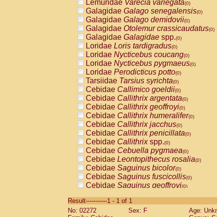
Lemuridae
Varecia variegata
(0)
Galagidae
Galago senegalensis
(0)
Galagidae
Galago demidovii
(0)
Galagidae
Otolemur crassicaudatus
(0)
Galagidae
Galagidae
spp.
(0)
Loridae
Loris tardigradus
(0)
Loridae
Nycticebus coucang
(0)
Loridae
Nycticebus pygmaeus
(0)
Loridae
Perodicticus potto
(0)
Tarsiidae
Tarsius syrichta
(0)
Cebidae
Callimico goeldii
(0)
Cebidae
Callithrix argentata
(0)
Cebidae
Callithrix geoffroyi
(0)
Cebidae
Callithrix humeralifer
(0)
Cebidae
Callithrix jacchus
(0)
Cebidae
Callithrix penicillata
(0)
Cebidae
Callithrix
spp.
(0)
Cebidae
Cebuella pygmaea
(0)
Cebidae
Leontopithecus rosalia
(0)
Cebidae
Saguinus bicolor
(0)
Cebidae
Saguinus fuscicollis
(0)
Cebidae
Saguinus geoffroyi
(0)
Cebidae
Saguinus imperator
(0)
Result-----------1 - 1 of 1
Cebidae
Saguinus labiatus
(0)
No: 02272
Sex: F
Age: Unk
Cebidae
Saguinus leucopus
(0)