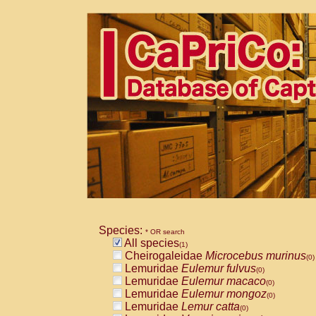
Species:
* OR search
All species
(1)
Cheirogaleidae
Microcebus murinus
(0)
Lemuridae
Eulemur fulvus
(0)
Lemuridae
Eulemur macaco
(0)
Lemuridae
Eulemur mongoz
(0)
Lemuridae
Lemur catta
(0)