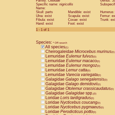
Family: Cebidae
Genus:
S
Cebidae
Saguinus midas
(0)
Specific name:
nigricollis
Subspecif
Cebidae
Saguinus mystax
(0)
Name:
Cebidae
Saguinus nigricollis
Skull: parts
Mandible: exist
(1)
Humerus: 
Cebidae
Saguinus oedipus
Ulna: exist
Scapula: exist
Femur: ex
(0)
Fibula: exist
Coxae: exist
Trunk: exi
Cebidae
Saguinus weddelli
(0)
Hand: exist
Foot: exist
Cebidae
Saguinus
spp.
(0)
Cebidae
Aotus trivirgatus
1 - 1 of 1
(0)
Cebidae
Cebus albifrons
(0)
Cebidae
Cebus apella
(0)
Species:
Cebidae
Cebus capucinus
* OR search
(0)
All species
Cebidae
Cebus nigrivittatus
(1)
(0)
Cheirogaleidae
Microcebus murinus
Cebidae
Cebus
spp.
(0)
(0)
Lemuridae
Eulemur fulvus
Cebidae
Saimiri boliviensis
(0)
(0)
Lemuridae
Eulemur macaco
Cebidae
Saimiri sciureus
(0)
(0)
Lemuridae
Eulemur mongoz
Atelidae
Alouatta caraya
(0)
(0)
Lemuridae
Lemur catta
Atelidae
Alouatta fusca
(0)
(0)
Lemuridae
Varecia variegata
Atelidae
Alouatta seniculus
(0)
(0)
Galagidae
Galago senegalensis
Atelidae
Alouatta
spp.
(0)
(0)
Galagidae
Galago demidovii
Atelidae
Ateles belzebuth
(0)
(0)
Galagidae
Otolemur crassicaudatus
Atelidae
Ateles geoffroyi
(0)
(0)
Galagidae
Galagidae
spp.
Atelidae
Ateles paniscus
(0)
(0)
Loridae
Loris tardigradus
Atelidae
Ateles
spp.
(0)
(0)
Loridae
Nycticebus coucang
Atelidae
Lagothrix lagothricha
(0)
(0)
Loridae
Nycticebus pygmaeus
Atelidae
Lagothrix lagothricha cana
(0)
(0)
Loridae
Perodicticus potto
Pitheciidae
Cacajao calvus rubicundu
(0)