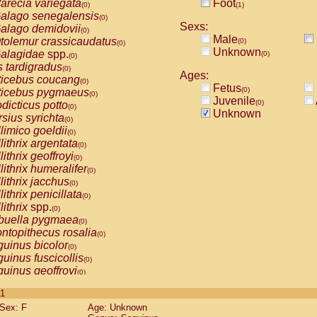
arecia variegata
Foot
(0)
(1)
alago senegalensis
(0)
Sexs:
alago demidovii
(0)
Male
tolemur crassicaudatus
(0)
(0)
Unknown
alagidae
spp.
(0)
(0)
s tardigradus
(0)
Ages:
ticebus coucang
(0)
Fetus
(0)
ticebus pygmaeus
(0)
Juvenile
(0)
dicticus potto
(0)
Unknown
rsius syrichta
(0)
limico goeldii
(0)
lithrix argentata
(0)
lithrix geoffroyi
(0)
lithrix humeralifer
(0)
lithrix jacchus
(0)
lithrix penicillata
(0)
lithrix
spp.
(0)
buella pygmaea
(0)
ntopithecus rosalia
(0)
uinus bicolor
(0)
uinus fuscicollis
(0)
uinus geoffroyi
(0)
uinus imperator
(0)
 1
uinus labiatus
(0)
Sex: F
Age: Unknown
guinus leucopus
(0)