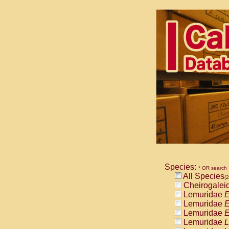
Species:
* OR search
All Species
(2
Cheirogalei
Lemuridae
E
Lemuridae
E
Lemuridae
E
Lemuridae
L