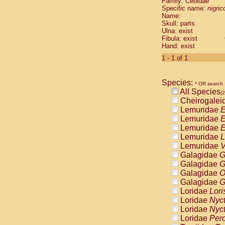
Family: Cebidae
Cebidae
Sa
Specific name:
nigrico
Cebidae
Sa
Name:
Cebidae
Sag
Skull: parts
Cebidae
Sa
Ulna: exist
Fibula: exist
Cebidae
Sag
Hand: exist
Cebidae
Sa
Cebidae
Aot
1 - 1 of 1
Cebidae
Ceb
Cebidae
Ceb
Species:
Cebidae
Ce
* OR search
All Species
Cebidae
Ceb
(2
Cheirogalei
Cebidae
Ce
Lemuridae
E
Cebidae
Sai
Lemuridae
E
Cebidae
Sai
Lemuridae
E
Atelidae
Alo
Lemuridae
L
Atelidae
Alo
Lemuridae
V
Atelidae
Alo
Galagidae
G
Atelidae
Alo
Galagidae
G
Atelidae
Ate
Galagidae
O
Atelidae
Ate
Galagidae
G
Atelidae
Ate
Loridae
Lori
Atelidae
Ate
Loridae
Nyc
Atelidae
Lag
Loridae
Nyc
Atelidae
Lag
Loridae
Pero
Pitheciidae