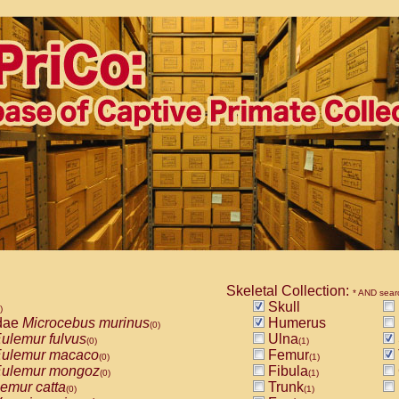
Skeletal Collection:
* AND sear
Skull
)
dae
Microcebus murinus
Humerus
(0)
ulemur fulvus
Ulna
(0)
(1)
ulemur macaco
Femur
(0)
(1)
ulemur mongoz
Fibula
(0)
(1)
emur catta
Trunk
(0)
(1)