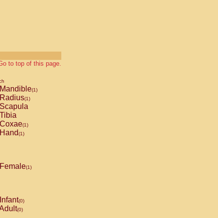
Go to top of this page.
ch
Mandible
(1)
Radius
(1)
Scapula
Tibia
Coxae
(1)
Hand
(1)
Female
(1)
Infant
(0)
Adult
(0)