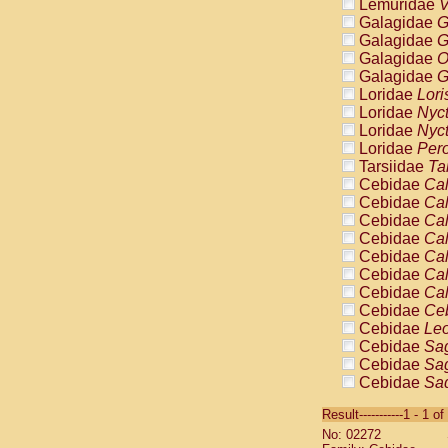
Lemuridae
V
Galagidae
G
Galagidae
G
Galagidae
O
Galagidae
G
Loridae
Lori
Loridae
Nyc
Loridae
Nyc
Loridae
Pero
Tarsiidae
Ta
Cebidae
Cal
Cebidae
Cal
Cebidae
Cal
Cebidae
Cal
Cebidae
Cal
Cebidae
Cal
Cebidae
Cal
Cebidae
Ce
Cebidae
Leo
Cebidae
Sag
Cebidae
Sag
Cebidae
Sag
Cebidae
Sag
Result-----------1 - 1 of
Cebidae
Sag
No: 02272
Cebidae
Sa