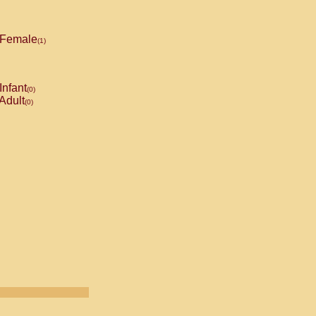
Female
(1)
Infant
(0)
Adult
(0)