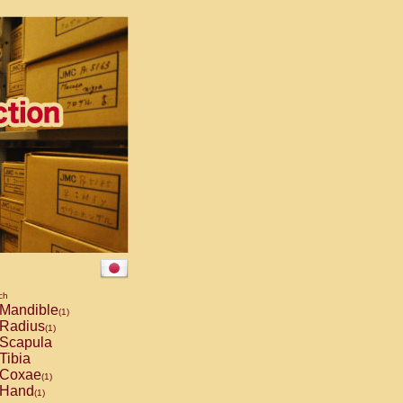
ch
Mandible
(1)
Radius
(1)
Scapula
Tibia
Coxae
(1)
Hand
(1)