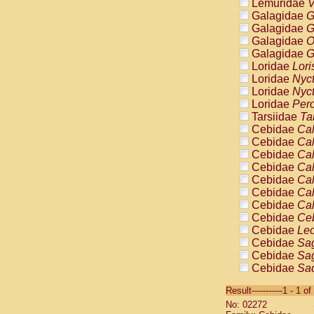
Lemuridae
V
Galagidae
G
Galagidae
G
Galagidae
O
Galagidae
G
Loridae
Lori
Loridae
Nyc
Loridae
Nyc
Loridae
Pero
Tarsiidae
Ta
Cebidae
Cal
Cebidae
Cal
Cebidae
Cal
Cebidae
Cal
Cebidae
Cal
Cebidae
Cal
Cebidae
Cal
Cebidae
Ce
Cebidae
Leo
Cebidae
Sag
Cebidae
Sag
Cebidae
Sag
Cebidae
Sag
Result-----------1 - 1 of
Cebidae
Sag
No: 02272
Cebidae
Sa