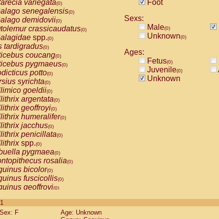
arecia variegata
Foot
(0)
alago senegalensis
(0)
Sexs:
alago demidovii
(0)
Male
tolemur crassicaudatus
(0)
(0)
Unknown
alagidae
spp.
(0)
(0)
s tardigradus
(0)
Ages:
ticebus coucang
(0)
Fetus
(0)
ticebus pygmaeus
(0)
Juvenile
(0)
dicticus potto
(0)
Unknown
rsius syrichta
(0)
limico goeldii
(0)
lithrix argentata
(0)
lithrix geoffroyi
(0)
lithrix humeralifer
(0)
lithrix jacchus
(0)
lithrix penicillata
(0)
lithrix
spp.
(0)
buella pygmaea
(0)
ntopithecus rosalia
(0)
uinus bicolor
(0)
uinus fuscicollis
(0)
uinus geoffroyi
(0)
uinus imperator
(0)
 1
uinus labiatus
(0)
Sex: F
Age: Unknown
guinus leucopus
(0)