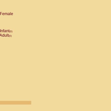
Female
Infant
(0)
Adult
(0)