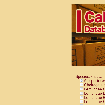
Species:
* OR search
All species
(1)
Cheirogalei
Lemuridae
E
Lemuridae
E
Lemuridae
E
Lemuridae
L