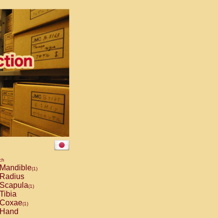
ch
Mandible
(1)
Radius
Scapula
(1)
Tibia
Coxae
(1)
Hand