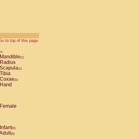
Go to top of this page.
ch
Mandible
(1)
Radius
Scapula
(1)
Tibia
Coxae
(1)
Hand
Female
Infant
(0)
Adult
(0)