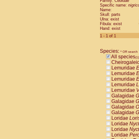
Family: Cebidae
Cebidae
Sa
Specific name:
nigrico
Cebidae
Sa
Name:
Cebidae
Sag
Skull: parts
Cebidae
Sa
Ulna: exist
Fibula: exist
Cebidae
Sag
Hand: exist
Cebidae
Sa
Cebidae
Aot
1 - 1 of 1
Cebidae
Ceb
Cebidae
Ceb
Species:
Cebidae
Ce
* OR search
All species
Cebidae
Ceb
(1)
Cheirogalei
Cebidae
Ce
Lemuridae
E
Cebidae
Sai
Lemuridae
E
Cebidae
Sai
Lemuridae
E
Atelidae
Alo
Lemuridae
L
Atelidae
Alo
Lemuridae
V
Atelidae
Alo
Galagidae
G
Atelidae
Alo
Galagidae
G
Atelidae
Ate
Galagidae
O
Atelidae
Ate
Galagidae
G
Atelidae
Ate
Loridae
Lori
Atelidae
Ate
Loridae
Nyc
Atelidae
Lag
Loridae
Nyc
Atelidae
Lag
Loridae
Pero
Pitheciidae