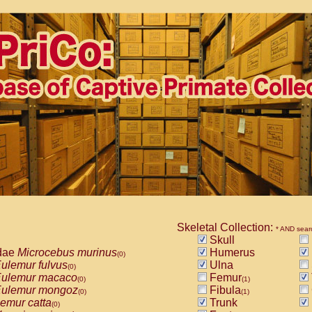
Skeletal Collection:
* AND sear
Skull
dae
Microcebus murinus
Humerus
(0)
ulemur fulvus
Ulna
(0)
ulemur macaco
Femur
(0)
(1)
ulemur mongoz
Fibula
(0)
(1)
emur catta
Trunk
(0)