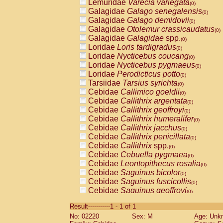
Lemuridae
Varecia variegata
(0)
Galagidae
Galago senegalensis
(0)
Galagidae
Galago demidovii
(0)
Galagidae
Otolemur crassicaudatus
(0)
Galagidae
Galagidae
spp.
(0)
Loridae
Loris tardigradus
(0)
Loridae
Nycticebus coucang
(0)
Loridae
Nycticebus pygmaeus
(0)
Loridae
Perodicticus potto
(0)
Tarsiidae
Tarsius syrichta
(0)
Cebidae
Callimico goeldii
(0)
Cebidae
Callithrix argentata
(0)
Cebidae
Callithrix geoffroyi
(0)
Cebidae
Callithrix humeralifer
(0)
Cebidae
Callithrix jacchus
(0)
Cebidae
Callithrix penicillata
(0)
Cebidae
Callithrix
spp.
(0)
Cebidae
Cebuella pygmaea
(0)
Cebidae
Leontopithecus rosalia
(0)
Cebidae
Saguinus bicolor
(0)
Cebidae
Saguinus fuscicollis
(0)
Cebidae
Saguinus geoffroyi
(0)
Cebidae
Saguinus imperator
(0)
Result-----------1 - 1 of 1
Cebidae
Saguinus labiatus
(0)
No: 02220
Sex: M
Age: Unk
Cebidae
Saguinus leucopus
(0)