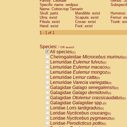
Family: Cebidae
Genus:
S
Cebidae
Saguinus midas
(0)
Specific name:
oedipus
Subspecif
Cebidae
Saguinus mystax
(0)
Name: Cotton-top Tamarin
Cebidae
Saguinus nigricollis
Skull: parts
Mandible: exist
(0)
Humerus: 
Cebidae
Saguinus oedipus
Ulna: exist
Scapula: exist
Femur: ex
(1)
Fibula: exist
Coxae: exist
Trunk: exi
Cebidae
Saguinus weddelli
(0)
Hand: exist
Foot: exist
Cebidae
Saguinus
spp.
(0)
Cebidae
Aotus trivirgatus
1 - 1 of 1
(0)
Cebidae
Cebus albifrons
(0)
Cebidae
Cebus apella
(0)
Species:
Cebidae
Cebus capucinus
* OR search
(0)
All species
Cebidae
Cebus nigrivittatus
(1)
(0)
Cheirogaleidae
Microcebus murinus
Cebidae
Cebus
spp.
(0)
(0)
Lemuridae
Eulemur fulvus
Cebidae
Saimiri boliviensis
(0)
(0)
Lemuridae
Eulemur macaco
Cebidae
Saimiri sciureus
(0)
(0)
Lemuridae
Eulemur mongoz
Atelidae
Alouatta caraya
(0)
(0)
Lemuridae
Lemur catta
Atelidae
Alouatta fusca
(0)
(0)
Lemuridae
Varecia variegata
Atelidae
Alouatta seniculus
(0)
(0)
Galagidae
Galago senegalensis
Atelidae
Alouatta
spp.
(0)
(0)
Galagidae
Galago demidovii
Atelidae
Ateles belzebuth
(0)
(0)
Galagidae
Otolemur crassicaudatus
Atelidae
Ateles geoffroyi
(0)
(0)
Galagidae
Galagidae
spp.
Atelidae
Ateles paniscus
(0)
(0)
Loridae
Loris tardigradus
Atelidae
Ateles
spp.
(0)
(0)
Loridae
Nycticebus coucang
Atelidae
Lagothrix lagothricha
(0)
(0)
Loridae
Nycticebus pygmaeus
Atelidae
Lagothrix lagothricha cana
(0)
(0)
Loridae
Perodicticus potto
Pitheciidae
Cacajao calvus rubicundu
(0)