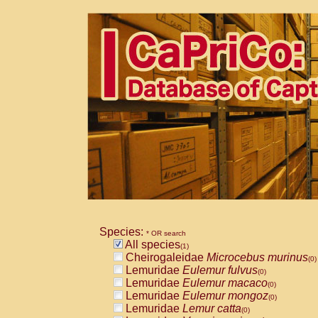
Species:
* OR search
All species
(1)
Cheirogaleidae
Microcebus murinus
(0)
Lemuridae
Eulemur fulvus
(0)
Lemuridae
Eulemur macaco
(0)
Lemuridae
Eulemur mongoz
(0)
Lemuridae
Lemur catta
(0)