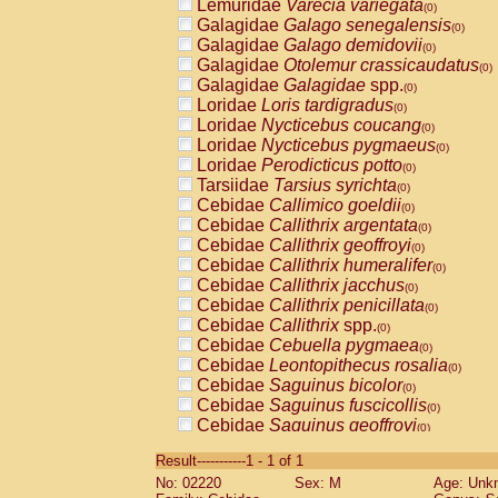
Lemuridae
Varecia variegata
(0)
Galagidae
Galago senegalensis
(0)
Galagidae
Galago demidovii
(0)
Galagidae
Otolemur crassicaudatus
(0)
Galagidae
Galagidae
spp.
(0)
Loridae
Loris tardigradus
(0)
Loridae
Nycticebus coucang
(0)
Loridae
Nycticebus pygmaeus
(0)
Loridae
Perodicticus potto
(0)
Tarsiidae
Tarsius syrichta
(0)
Cebidae
Callimico goeldii
(0)
Cebidae
Callithrix argentata
(0)
Cebidae
Callithrix geoffroyi
(0)
Cebidae
Callithrix humeralifer
(0)
Cebidae
Callithrix jacchus
(0)
Cebidae
Callithrix penicillata
(0)
Cebidae
Callithrix
spp.
(0)
Cebidae
Cebuella pygmaea
(0)
Cebidae
Leontopithecus rosalia
(0)
Cebidae
Saguinus bicolor
(0)
Cebidae
Saguinus fuscicollis
(0)
Cebidae
Saguinus geoffroyi
(0)
Cebidae
Saguinus imperator
(0)
Result-----------1 - 1 of 1
Cebidae
Saguinus labiatus
(0)
No: 02220
Sex: M
Age: Unk
Cebidae
Saguinus leucopus
(0)