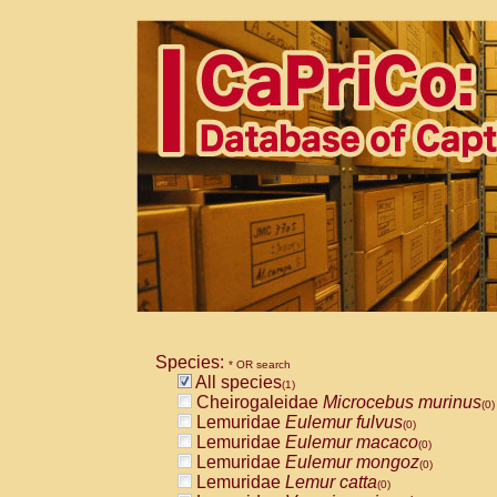
Species:
* OR search
All species
(1)
Cheirogaleidae
Microcebus murinus
(0)
Lemuridae
Eulemur fulvus
(0)
Lemuridae
Eulemur macaco
(0)
Lemuridae
Eulemur mongoz
(0)
Lemuridae
Lemur catta
(0)