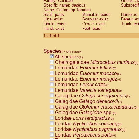
Family: Cebidae
Genus:
S
Cebidae
Saguinus midas
(0)
Specific name:
oedipus
Subspecif
Cebidae
Saguinus mystax
(0)
Name: Cotton-top Tamarin
Cebidae
Saguinus nigricollis
Skull: parts
Mandible: exist
(0)
Humerus: 
Cebidae
Saguinus oedipus
Ulna: exist
Scapula: exist
Femur: ex
(1)
Fibula: exist
Coxae: exist
Trunk: exi
Cebidae
Saguinus weddelli
(0)
Hand: exist
Foot: exist
Cebidae
Saguinus
spp.
(0)
Cebidae
Aotus trivirgatus
1 - 1 of 1
(0)
Cebidae
Cebus albifrons
(0)
Cebidae
Cebus apella
(0)
Species:
Cebidae
Cebus capucinus
* OR search
(0)
All species
Cebidae
Cebus nigrivittatus
(1)
(0)
Cheirogaleidae
Microcebus murinus
Cebidae
Cebus
spp.
(0)
(0)
Lemuridae
Eulemur fulvus
Cebidae
Saimiri boliviensis
(0)
(0)
Lemuridae
Eulemur macaco
Cebidae
Saimiri sciureus
(0)
(0)
Lemuridae
Eulemur mongoz
Atelidae
Alouatta caraya
(0)
(0)
Lemuridae
Lemur catta
Atelidae
Alouatta fusca
(0)
(0)
Lemuridae
Varecia variegata
Atelidae
Alouatta seniculus
(0)
(0)
Galagidae
Galago senegalensis
Atelidae
Alouatta
spp.
(0)
(0)
Galagidae
Galago demidovii
Atelidae
Ateles belzebuth
(0)
(0)
Galagidae
Otolemur crassicaudatus
Atelidae
Ateles geoffroyi
(0)
(0)
Galagidae
Galagidae
spp.
Atelidae
Ateles paniscus
(0)
(0)
Loridae
Loris tardigradus
Atelidae
Ateles
spp.
(0)
(0)
Loridae
Nycticebus coucang
Atelidae
Lagothrix lagothricha
(0)
(0)
Loridae
Nycticebus pygmaeus
Atelidae
Lagothrix lagothricha cana
(0)
(0)
Loridae
Perodicticus potto
Pitheciidae
Cacajao calvus rubicundu
(0)