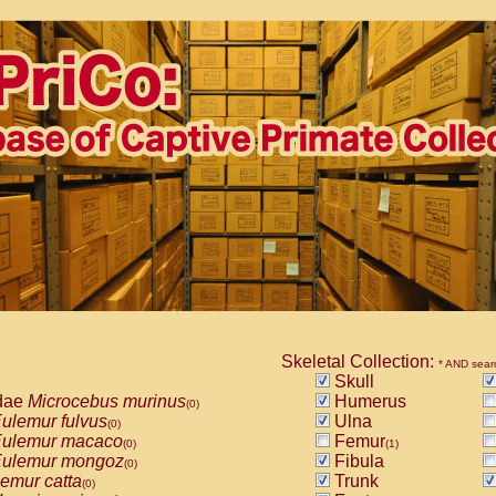
Skeletal Collection:
* AND sear
Skull
dae
Microcebus murinus
Humerus
(0)
ulemur fulvus
Ulna
(0)
ulemur macaco
Femur
(0)
(1)
ulemur mongoz
Fibula
(0)
emur catta
Trunk
(0)