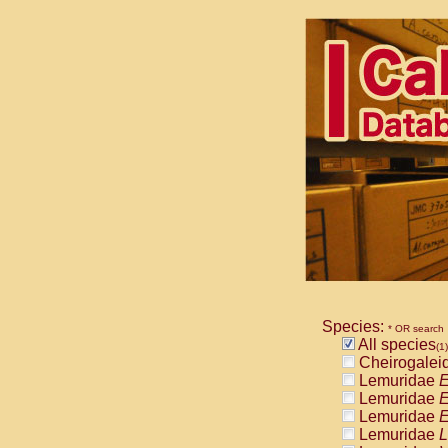
Species:
* OR search
All species
(1)
Cheirogalei
Lemuridae
E
Lemuridae
E
Lemuridae
E
Lemuridae
L