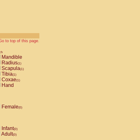
Go to top of this page.
ch
Mandible
Radius
(1)
Scapula
(1)
Tibia
(1)
Coxae
(1)
Hand
Female
(0)
Infant
(0)
Adult
(0)