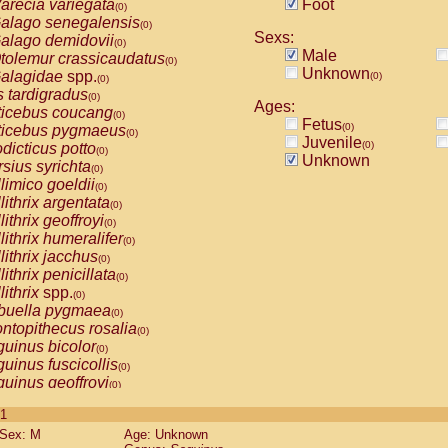
arecia variegata
Foot
(0)
alago senegalensis
(0)
Sexs:
alago demidovii
(0)
Male
tolemur crassicaudatus
(0)
Unknown
alagidae
spp.
(0)
(0)
s tardigradus
(0)
Ages:
ticebus coucang
(0)
Fetus
(0)
ticebus pygmaeus
(0)
Juvenile
(0)
dicticus potto
(0)
Unknown
rsius syrichta
(0)
limico goeldii
(0)
lithrix argentata
(0)
lithrix geoffroyi
(0)
lithrix humeralifer
(0)
lithrix jacchus
(0)
lithrix penicillata
(0)
lithrix
spp.
(0)
buella pygmaea
(0)
ntopithecus rosalia
(0)
uinus bicolor
(0)
uinus fuscicollis
(0)
uinus geoffroyi
(0)
uinus imperator
(0)
 1
uinus labiatus
(0)
Sex: M
Age: Unknown
guinus leucopus
(0)