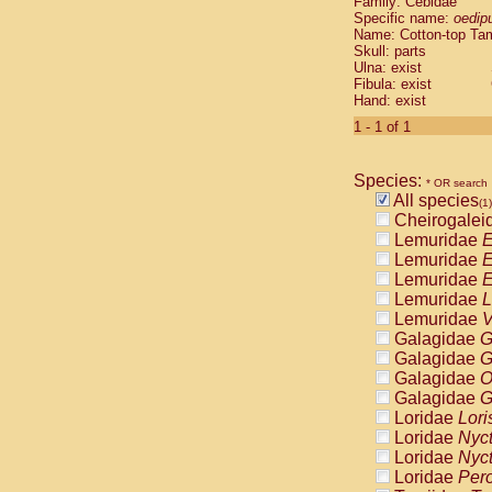
Family: Cebidae
Cebidae
Sa
Specific name:
oedip
Cebidae
Sa
Name: Cotton-top Ta
Cebidae
Sag
Skull: parts
Cebidae
Sa
Ulna: exist
Fibula: exist
Cebidae
Sag
Hand: exist
Cebidae
Sa
Cebidae
Aot
1 - 1 of 1
Cebidae
Ceb
Cebidae
Ceb
Species:
Cebidae
Ce
* OR search
All species
Cebidae
Ceb
(1)
Cheirogalei
Cebidae
Ce
Lemuridae
E
Cebidae
Sai
Lemuridae
E
Cebidae
Sai
Lemuridae
E
Atelidae
Alo
Lemuridae
L
Atelidae
Alo
Lemuridae
V
Atelidae
Alo
Galagidae
G
Atelidae
Alo
Galagidae
G
Atelidae
Ate
Galagidae
O
Atelidae
Ate
Galagidae
G
Atelidae
Ate
Loridae
Lori
Atelidae
Ate
Loridae
Nyc
Atelidae
Lag
Loridae
Nyc
Atelidae
Lag
Loridae
Pero
Pitheciidae