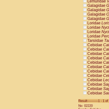
Lemuridae
V
Galagidae
G
Galagidae
G
Galagidae
O
Galagidae
G
Loridae
Lori
Loridae
Nyc
Loridae
Nyc
Loridae
Pero
Tarsiidae
Ta
Cebidae
Cal
Cebidae
Cal
Cebidae
Cal
Cebidae
Cal
Cebidae
Cal
Cebidae
Cal
Cebidae
Cal
Cebidae
Ce
Cebidae
Leo
Cebidae
Sag
Cebidae
Sag
Cebidae
Sag
Cebidae
Sag
Result-----------1 - 1 of
Cebidae
Sag
No: 02220
Cebidae
Sa