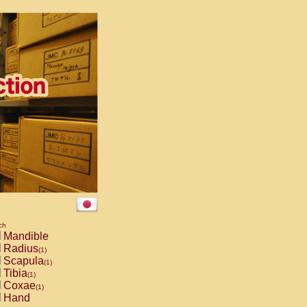
ch
Mandible
Radius
(1)
Scapula
(1)
Tibia
(1)
Coxae
(1)
Hand