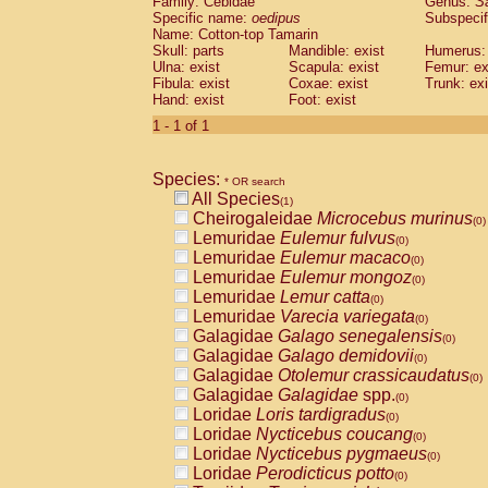
Family: Cebidae
Genus:
S
Cebidae
Saguinus midas
(0)
Specific name:
oedipus
Subspecif
Cebidae
Saguinus mystax
(0)
Name: Cotton-top Tamarin
Cebidae
Saguinus nigricollis
Skull: parts
Mandible: exist
(0)
Humerus: 
Cebidae
Saguinus oedipus
Ulna: exist
Scapula: exist
Femur: ex
(1)
Fibula: exist
Coxae: exist
Trunk: exi
Cebidae
Saguinus weddelli
(0)
Hand: exist
Foot: exist
Cebidae
Saguinus
spp.
(0)
Cebidae
Aotus trivirgatus
1 - 1 of 1
(0)
Cebidae
Cebus albifrons
(0)
Cebidae
Cebus apella
(0)
Species:
Cebidae
Cebus capucinus
* OR search
(0)
All Species
Cebidae
Cebus nigrivittatus
(1)
(0)
Cheirogaleidae
Microcebus murinus
Cebidae
Cebus
spp.
(0)
(0)
Lemuridae
Eulemur fulvus
Cebidae
Saimiri boliviensis
(0)
(0)
Lemuridae
Eulemur macaco
Cebidae
Saimiri sciureus
(0)
(0)
Lemuridae
Eulemur mongoz
Atelidae
Alouatta caraya
(0)
(0)
Lemuridae
Lemur catta
Atelidae
Alouatta fusca
(0)
(0)
Lemuridae
Varecia variegata
Atelidae
Alouatta seniculus
(0)
(0)
Galagidae
Galago senegalensis
Atelidae
Alouatta
spp.
(0)
(0)
Galagidae
Galago demidovii
Atelidae
Ateles belzebuth
(0)
(0)
Galagidae
Otolemur crassicaudatus
Atelidae
Ateles geoffroyi
(0)
(0)
Galagidae
Galagidae
spp.
Atelidae
Ateles paniscus
(0)
(0)
Loridae
Loris tardigradus
Atelidae
Ateles
spp.
(0)
(0)
Loridae
Nycticebus coucang
Atelidae
Lagothrix lagothricha
(0)
(0)
Loridae
Nycticebus pygmaeus
Atelidae
Lagothrix lagothricha cana
(0)
(0)
Loridae
Perodicticus potto
Pitheciidae
Cacajao calvus rubicundu
(0)