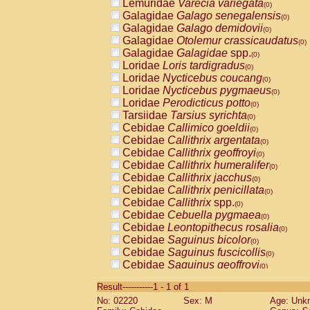
Lemuridae
Varecia variegata
(0)
Galagidae
Galago senegalensis
(0)
Galagidae
Galago demidovii
(0)
Galagidae
Otolemur crassicaudatus
(0)
Galagidae
Galagidae
spp.
(0)
Loridae
Loris tardigradus
(0)
Loridae
Nycticebus coucang
(0)
Loridae
Nycticebus pygmaeus
(0)
Loridae
Perodicticus potto
(0)
Tarsiidae
Tarsius syrichta
(0)
Cebidae
Callimico goeldii
(0)
Cebidae
Callithrix argentata
(0)
Cebidae
Callithrix geoffroyi
(0)
Cebidae
Callithrix humeralifer
(0)
Cebidae
Callithrix jacchus
(0)
Cebidae
Callithrix penicillata
(0)
Cebidae
Callithrix
spp.
(0)
Cebidae
Cebuella pygmaea
(0)
Cebidae
Leontopithecus rosalia
(0)
Cebidae
Saguinus bicolor
(0)
Cebidae
Saguinus fuscicollis
(0)
Cebidae
Saguinus geoffroyi
(0)
Cebidae
Saguinus imperator
(0)
Result-----------1 - 1 of 1
Cebidae
Saguinus labiatus
(0)
No: 02220
Sex: M
Age: Unk
Cebidae
Saguinus leucopus
(0)