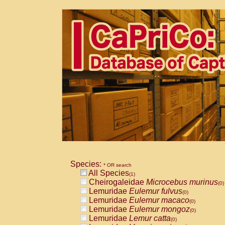
Species:
* OR search
All Species
(1)
Cheirogaleidae
Microcebus murinus
(0)
Lemuridae
Eulemur fulvus
(0)
Lemuridae
Eulemur macaco
(0)
Lemuridae
Eulemur mongoz
(0)
Lemuridae
Lemur catta
(0)