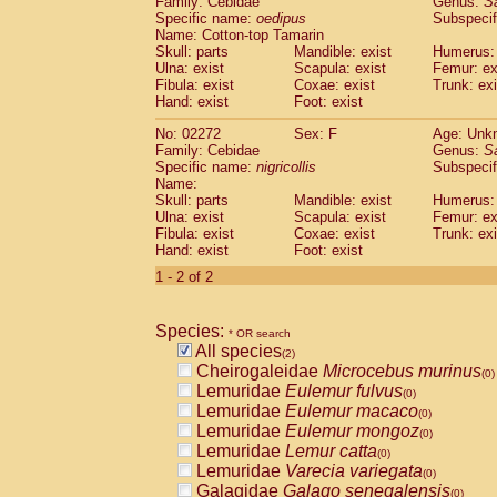
Family: Cebidae
Genus:
S
Cebidae
Saguinus midas
(0)
Specific name:
oedipus
Subspecif
Cebidae
Saguinus mystax
(0)
Name: Cotton-top Tamarin
Cebidae
Saguinus nigricollis
Skull: parts
Mandible: exist
(1)
Humerus: 
Cebidae
Saguinus oedipus
Ulna: exist
Scapula: exist
Femur: ex
(1)
Fibula: exist
Coxae: exist
Trunk: exi
Cebidae
Saguinus weddelli
(0)
Hand: exist
Foot: exist
Cebidae
Saguinus
spp.
(0)
Cebidae
Aotus trivirgatus
(0)
No: 02272
Sex: F
Age: Unk
Cebidae
Cebus albifrons
Family: Cebidae
Genus:
S
(0)
Cebidae
Cebus apella
Specific name:
nigricollis
Subspecif
(0)
Name:
Cebidae
Cebus capucinus
(0)
Skull: parts
Mandible: exist
Humerus: 
Cebidae
Cebus nigrivittatus
(0)
Ulna: exist
Scapula: exist
Femur: ex
Cebidae
Cebus
spp.
(0)
Fibula: exist
Coxae: exist
Trunk: exi
Cebidae
Saimiri boliviensis
Hand: exist
Foot: exist
(0)
Cebidae
Saimiri sciureus
(0)
1 - 2 of 2
Atelidae
Alouatta caraya
(0)
Atelidae
Alouatta fusca
(0)
Atelidae
Alouatta seniculus
Species:
(0)
* OR search
Atelidae
Alouatta
spp.
All species
(0)
(2)
Atelidae
Ateles belzebuth
Cheirogaleidae
Microcebus murinus
(0)
(0)
Atelidae
Ateles geoffroyi
Lemuridae
Eulemur fulvus
(0)
(0)
Atelidae
Ateles paniscus
Lemuridae
Eulemur macaco
(0)
(0)
Atelidae
Ateles
spp.
Lemuridae
Eulemur mongoz
(0)
(0)
Atelidae
Lagothrix lagothricha
Lemuridae
Lemur catta
(0)
(0)
Atelidae
Lagothrix lagothricha cana
Lemuridae
Varecia variegata
(0)
(0)
Pitheciidae
Cacajao calvus rubicundu
Galagidae
Galago senegalensis
(0)