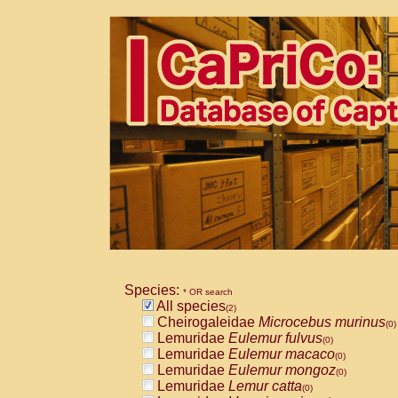
Species:
* OR search
All species
(2)
Cheirogaleidae
Microcebus murinus
(0)
Lemuridae
Eulemur fulvus
(0)
Lemuridae
Eulemur macaco
(0)
Lemuridae
Eulemur mongoz
(0)
Lemuridae
Lemur catta
(0)