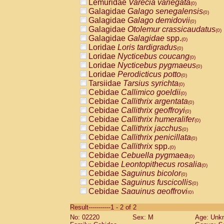
Lemuridae
Varecia variegata
(0)
Galagidae
Galago senegalensis
(0)
Galagidae
Galago demidovii
(0)
Galagidae
Otolemur crassicaudatus
(0)
Galagidae
Galagidae
spp.
(0)
Loridae
Loris tardigradus
(0)
Loridae
Nycticebus coucang
(0)
Loridae
Nycticebus pygmaeus
(0)
Loridae
Perodicticus potto
(0)
Tarsiidae
Tarsius syrichta
(0)
Cebidae
Callimico goeldii
(0)
Cebidae
Callithrix argentata
(0)
Cebidae
Callithrix geoffroyi
(0)
Cebidae
Callithrix humeralifer
(0)
Cebidae
Callithrix jacchus
(0)
Cebidae
Callithrix penicillata
(0)
Cebidae
Callithrix
spp.
(0)
Cebidae
Cebuella pygmaea
(0)
Cebidae
Leontopithecus rosalia
(0)
Cebidae
Saguinus bicolor
(0)
Cebidae
Saguinus fuscicollis
(0)
Cebidae
Saguinus geoffroyi
(0)
Cebidae
Saguinus imperator
(0)
Result-----------1 - 2 of 2
Cebidae
Saguinus labiatus
(0)
No: 02220
Sex: M
Age: Unk
Cebidae
Saguinus leucopus
(0)