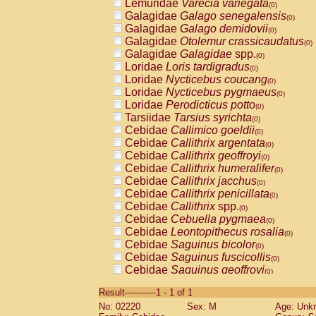
Lemuridae
Varecia variegata
(0)
Galagidae
Galago senegalensis
(0)
Galagidae
Galago demidovii
(0)
Galagidae
Otolemur crassicaudatus
(0)
Galagidae
Galagidae
spp.
(0)
Loridae
Loris tardigradus
(0)
Loridae
Nycticebus coucang
(0)
Loridae
Nycticebus pygmaeus
(0)
Loridae
Perodicticus potto
(0)
Tarsiidae
Tarsius syrichta
(0)
Cebidae
Callimico goeldii
(0)
Cebidae
Callithrix argentata
(0)
Cebidae
Callithrix geoffroyi
(0)
Cebidae
Callithrix humeralifer
(0)
Cebidae
Callithrix jacchus
(0)
Cebidae
Callithrix penicillata
(0)
Cebidae
Callithrix
spp.
(0)
Cebidae
Cebuella pygmaea
(0)
Cebidae
Leontopithecus rosalia
(0)
Cebidae
Saguinus bicolor
(0)
Cebidae
Saguinus fuscicollis
(0)
Cebidae
Saguinus geoffroyi
(0)
Cebidae
Saguinus imperator
(0)
Result-----------1 - 1 of 1
Cebidae
Saguinus labiatus
(0)
No: 02220
Sex: M
Age: Unk
Cebidae
Saguinus leucopus
(0)