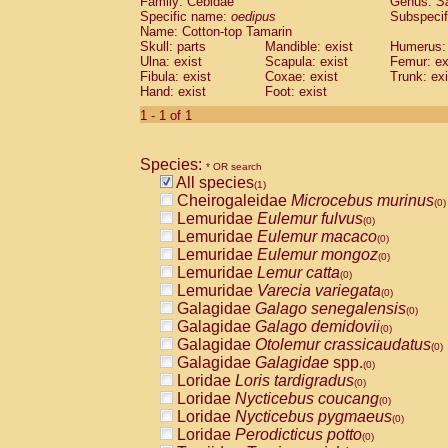
Family: Cebidae
Genus:
S
Cebidae
Saguinus midas
(0)
Specific name:
oedipus
Subspecif
Cebidae
Saguinus mystax
(0)
Name: Cotton-top Tamarin
Cebidae
Saguinus nigricollis
Skull: parts
Mandible: exist
(0)
Humerus: 
Cebidae
Saguinus oedipus
Ulna: exist
Scapula: exist
Femur: ex
(1)
Fibula: exist
Coxae: exist
Trunk: exi
Cebidae
Saguinus weddelli
(0)
Hand: exist
Foot: exist
Cebidae
Saguinus
spp.
(0)
Cebidae
Aotus trivirgatus
1 - 1 of 1
(0)
Cebidae
Cebus albifrons
(0)
Cebidae
Cebus apella
(0)
Species:
Cebidae
Cebus capucinus
* OR search
(0)
All species
Cebidae
Cebus nigrivittatus
(1)
(0)
Cheirogaleidae
Microcebus murinus
Cebidae
Cebus
spp.
(0)
(0)
Lemuridae
Eulemur fulvus
Cebidae
Saimiri boliviensis
(0)
(0)
Lemuridae
Eulemur macaco
Cebidae
Saimiri sciureus
(0)
(0)
Lemuridae
Eulemur mongoz
Atelidae
Alouatta caraya
(0)
(0)
Lemuridae
Lemur catta
Atelidae
Alouatta fusca
(0)
(0)
Lemuridae
Varecia variegata
Atelidae
Alouatta seniculus
(0)
(0)
Galagidae
Galago senegalensis
Atelidae
Alouatta
spp.
(0)
(0)
Galagidae
Galago demidovii
Atelidae
Ateles belzebuth
(0)
(0)
Galagidae
Otolemur crassicaudatus
Atelidae
Ateles geoffroyi
(0)
(0)
Galagidae
Galagidae
spp.
Atelidae
Ateles paniscus
(0)
(0)
Loridae
Loris tardigradus
Atelidae
Ateles
spp.
(0)
(0)
Loridae
Nycticebus coucang
Atelidae
Lagothrix lagothricha
(0)
(0)
Loridae
Nycticebus pygmaeus
Atelidae
Lagothrix lagothricha cana
(0)
(0)
Loridae
Perodicticus potto
Pitheciidae
Cacajao calvus rubicundu
(0)