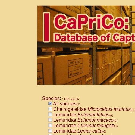
Species:
* OR search
All species
(1)
Cheirogaleidae
Microcebus murinus
(0)
Lemuridae
Eulemur fulvus
(0)
Lemuridae
Eulemur macaco
(0)
Lemuridae
Eulemur mongoz
(0)
Lemuridae
Lemur catta
(0)