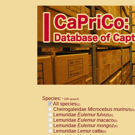
Species:
* OR search
All species
(1)
Cheirogaleidae
Microcebus murinus
(0)
Lemuridae
Eulemur fulvus
(0)
Lemuridae
Eulemur macaco
(0)
Lemuridae
Eulemur mongoz
(0)
Lemuridae
Lemur catta
(0)