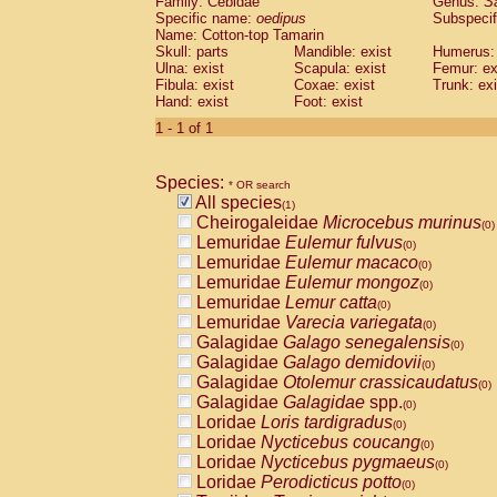
Family: Cebidae
Genus:
S
Cebidae
Saguinus midas
(0)
Specific name:
oedipus
Subspecif
Cebidae
Saguinus mystax
(0)
Name: Cotton-top Tamarin
Cebidae
Saguinus nigricollis
Skull: parts
Mandible: exist
(0)
Humerus: 
Cebidae
Saguinus oedipus
Ulna: exist
Scapula: exist
Femur: ex
(1)
Fibula: exist
Coxae: exist
Trunk: exi
Cebidae
Saguinus weddelli
(0)
Hand: exist
Foot: exist
Cebidae
Saguinus
spp.
(0)
Cebidae
Aotus trivirgatus
1 - 1 of 1
(0)
Cebidae
Cebus albifrons
(0)
Cebidae
Cebus apella
(0)
Species:
Cebidae
Cebus capucinus
* OR search
(0)
All species
Cebidae
Cebus nigrivittatus
(1)
(0)
Cheirogaleidae
Microcebus murinus
Cebidae
Cebus
spp.
(0)
(0)
Lemuridae
Eulemur fulvus
Cebidae
Saimiri boliviensis
(0)
(0)
Lemuridae
Eulemur macaco
Cebidae
Saimiri sciureus
(0)
(0)
Lemuridae
Eulemur mongoz
Atelidae
Alouatta caraya
(0)
(0)
Lemuridae
Lemur catta
Atelidae
Alouatta fusca
(0)
(0)
Lemuridae
Varecia variegata
Atelidae
Alouatta seniculus
(0)
(0)
Galagidae
Galago senegalensis
Atelidae
Alouatta
spp.
(0)
(0)
Galagidae
Galago demidovii
Atelidae
Ateles belzebuth
(0)
(0)
Galagidae
Otolemur crassicaudatus
Atelidae
Ateles geoffroyi
(0)
(0)
Galagidae
Galagidae
spp.
Atelidae
Ateles paniscus
(0)
(0)
Loridae
Loris tardigradus
Atelidae
Ateles
spp.
(0)
(0)
Loridae
Nycticebus coucang
Atelidae
Lagothrix lagothricha
(0)
(0)
Loridae
Nycticebus pygmaeus
Atelidae
Lagothrix lagothricha cana
(0)
(0)
Loridae
Perodicticus potto
Pitheciidae
Cacajao calvus rubicundu
(0)