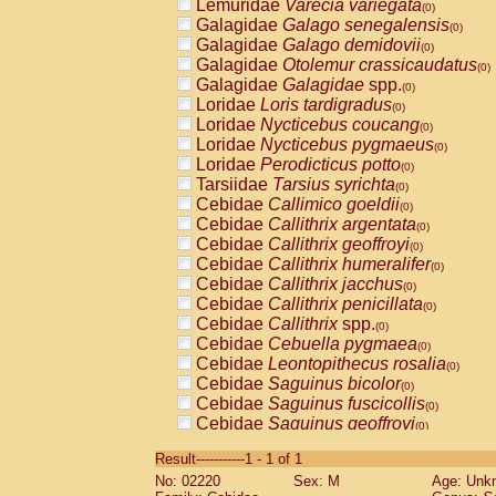
Lemuridae
Varecia variegata
(0)
Galagidae
Galago senegalensis
(0)
Galagidae
Galago demidovii
(0)
Galagidae
Otolemur crassicaudatus
(0)
Galagidae
Galagidae
spp.
(0)
Loridae
Loris tardigradus
(0)
Loridae
Nycticebus coucang
(0)
Loridae
Nycticebus pygmaeus
(0)
Loridae
Perodicticus potto
(0)
Tarsiidae
Tarsius syrichta
(0)
Cebidae
Callimico goeldii
(0)
Cebidae
Callithrix argentata
(0)
Cebidae
Callithrix geoffroyi
(0)
Cebidae
Callithrix humeralifer
(0)
Cebidae
Callithrix jacchus
(0)
Cebidae
Callithrix penicillata
(0)
Cebidae
Callithrix
spp.
(0)
Cebidae
Cebuella pygmaea
(0)
Cebidae
Leontopithecus rosalia
(0)
Cebidae
Saguinus bicolor
(0)
Cebidae
Saguinus fuscicollis
(0)
Cebidae
Saguinus geoffroyi
(0)
Cebidae
Saguinus imperator
(0)
Result-----------1 - 1 of 1
Cebidae
Saguinus labiatus
(0)
No: 02220
Sex: M
Age: Unk
Cebidae
Saguinus leucopus
(0)