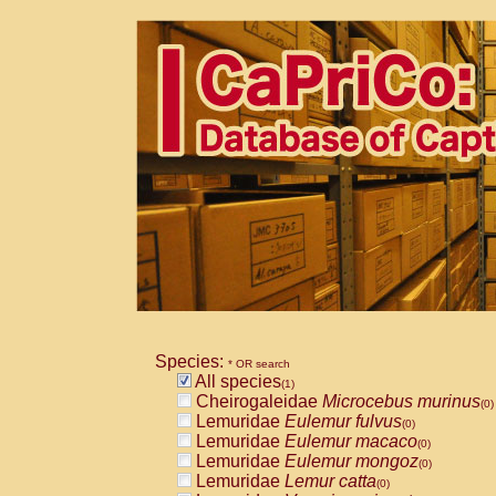
Species:
* OR search
All species
(1)
Cheirogaleidae
Microcebus murinus
(0)
Lemuridae
Eulemur fulvus
(0)
Lemuridae
Eulemur macaco
(0)
Lemuridae
Eulemur mongoz
(0)
Lemuridae
Lemur catta
(0)