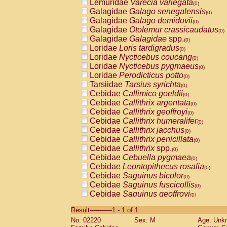
Lemuridae
Varecia variegata
(0)
Galagidae
Galago senegalensis
(0)
Galagidae
Galago demidovii
(0)
Galagidae
Otolemur crassicaudatus
(0)
Galagidae
Galagidae
spp.
(0)
Loridae
Loris tardigradus
(0)
Loridae
Nycticebus coucang
(0)
Loridae
Nycticebus pygmaeus
(0)
Loridae
Perodicticus potto
(0)
Tarsiidae
Tarsius syrichta
(0)
Cebidae
Callimico goeldii
(0)
Cebidae
Callithrix argentata
(0)
Cebidae
Callithrix geoffroyi
(0)
Cebidae
Callithrix humeralifer
(0)
Cebidae
Callithrix jacchus
(0)
Cebidae
Callithrix penicillata
(0)
Cebidae
Callithrix
spp.
(0)
Cebidae
Cebuella pygmaea
(0)
Cebidae
Leontopithecus rosalia
(0)
Cebidae
Saguinus bicolor
(0)
Cebidae
Saguinus fuscicollis
(0)
Cebidae
Saguinus geoffroyi
(0)
Cebidae
Saguinus imperator
(0)
Result-----------1 - 1 of 1
Cebidae
Saguinus labiatus
(0)
No: 02220
Sex: M
Age: Unk
Cebidae
Saguinus leucopus
(0)