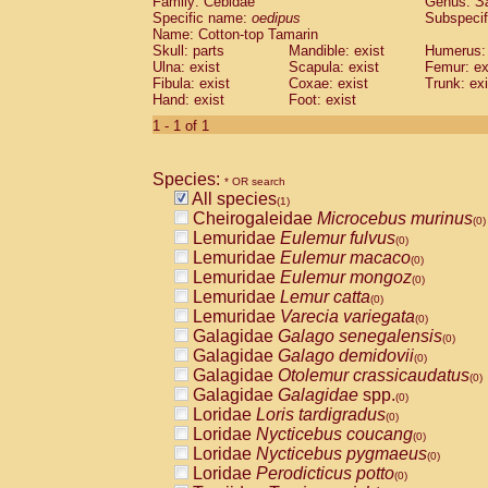
Family: Cebidae
Genus:
S
Cebidae
Saguinus midas
(0)
Specific name:
oedipus
Subspecif
Cebidae
Saguinus mystax
(0)
Name: Cotton-top Tamarin
Cebidae
Saguinus nigricollis
Skull: parts
Mandible: exist
(0)
Humerus: 
Cebidae
Saguinus oedipus
Ulna: exist
Scapula: exist
Femur: ex
(1)
Fibula: exist
Coxae: exist
Trunk: exi
Cebidae
Saguinus weddelli
(0)
Hand: exist
Foot: exist
Cebidae
Saguinus
spp.
(0)
Cebidae
Aotus trivirgatus
1 - 1 of 1
(0)
Cebidae
Cebus albifrons
(0)
Cebidae
Cebus apella
(0)
Species:
Cebidae
Cebus capucinus
* OR search
(0)
All species
Cebidae
Cebus nigrivittatus
(1)
(0)
Cheirogaleidae
Microcebus murinus
Cebidae
Cebus
spp.
(0)
(0)
Lemuridae
Eulemur fulvus
Cebidae
Saimiri boliviensis
(0)
(0)
Lemuridae
Eulemur macaco
Cebidae
Saimiri sciureus
(0)
(0)
Lemuridae
Eulemur mongoz
Atelidae
Alouatta caraya
(0)
(0)
Lemuridae
Lemur catta
Atelidae
Alouatta fusca
(0)
(0)
Lemuridae
Varecia variegata
Atelidae
Alouatta seniculus
(0)
(0)
Galagidae
Galago senegalensis
Atelidae
Alouatta
spp.
(0)
(0)
Galagidae
Galago demidovii
Atelidae
Ateles belzebuth
(0)
(0)
Galagidae
Otolemur crassicaudatus
Atelidae
Ateles geoffroyi
(0)
(0)
Galagidae
Galagidae
spp.
Atelidae
Ateles paniscus
(0)
(0)
Loridae
Loris tardigradus
Atelidae
Ateles
spp.
(0)
(0)
Loridae
Nycticebus coucang
Atelidae
Lagothrix lagothricha
(0)
(0)
Loridae
Nycticebus pygmaeus
Atelidae
Lagothrix lagothricha cana
(0)
(0)
Loridae
Perodicticus potto
Pitheciidae
Cacajao calvus rubicundu
(0)