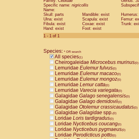
Family: Cebidae
Genus:
S
Cebidae
Saguinus midas
(0)
Specific name:
nigricollis
Subspecif
Cebidae
Saguinus mystax
(0)
Name:
Cebidae
Saguinus nigricollis
Skull: parts
Mandible: exist
(1)
Humerus: 
Cebidae
Saguinus oedipus
Ulna: exist
Scapula: exist
Femur: ex
(0)
Fibula: exist
Coxae: exist
Trunk: exi
Cebidae
Saguinus weddelli
(0)
Hand: exist
Foot: exist
Cebidae
Saguinus
spp.
(0)
Cebidae
Aotus trivirgatus
1 - 1 of 1
(0)
Cebidae
Cebus albifrons
(0)
Cebidae
Cebus apella
(0)
Species:
Cebidae
Cebus capucinus
* OR search
(0)
All species
Cebidae
Cebus nigrivittatus
(1)
(0)
Cheirogaleidae
Microcebus murinus
Cebidae
Cebus
spp.
(0)
(0)
Lemuridae
Eulemur fulvus
Cebidae
Saimiri boliviensis
(0)
(0)
Lemuridae
Eulemur macaco
Cebidae
Saimiri sciureus
(0)
(0)
Lemuridae
Eulemur mongoz
Atelidae
Alouatta caraya
(0)
(0)
Lemuridae
Lemur catta
Atelidae
Alouatta fusca
(0)
(0)
Lemuridae
Varecia variegata
Atelidae
Alouatta seniculus
(0)
(0)
Galagidae
Galago senegalensis
Atelidae
Alouatta
spp.
(0)
(0)
Galagidae
Galago demidovii
Atelidae
Ateles belzebuth
(0)
(0)
Galagidae
Otolemur crassicaudatus
Atelidae
Ateles geoffroyi
(0)
(0)
Galagidae
Galagidae
spp.
Atelidae
Ateles paniscus
(0)
(0)
Loridae
Loris tardigradus
Atelidae
Ateles
spp.
(0)
(0)
Loridae
Nycticebus coucang
Atelidae
Lagothrix lagothricha
(0)
(0)
Loridae
Nycticebus pygmaeus
Atelidae
Lagothrix lagothricha cana
(0)
(0)
Loridae
Perodicticus potto
Pitheciidae
Cacajao calvus rubicundu
(0)