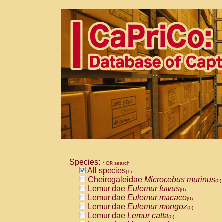
Species:
* OR search
All species
(1)
Cheirogaleidae
Microcebus murinus
(0)
Lemuridae
Eulemur fulvus
(0)
Lemuridae
Eulemur macaco
(0)
Lemuridae
Eulemur mongoz
(0)
Lemuridae
Lemur catta
(0)