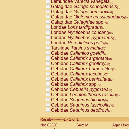
Lemuridae
Varecia variegata
(0)
Galagidae
Galago senegalensis
(0)
Galagidae
Galago demidovii
(0)
Galagidae
Otolemur crassicaudatus
(0)
Galagidae
Galagidae
spp.
(0)
Loridae
Loris tardigradus
(0)
Loridae
Nycticebus coucang
(0)
Loridae
Nycticebus pygmaeus
(0)
Loridae
Perodicticus potto
(0)
Tarsiidae
Tarsius syrichta
(0)
Cebidae
Callimico goeldii
(0)
Cebidae
Callithrix argentata
(0)
Cebidae
Callithrix geoffroyi
(0)
Cebidae
Callithrix humeralifer
(0)
Cebidae
Callithrix jacchus
(0)
Cebidae
Callithrix penicillata
(0)
Cebidae
Callithrix
spp.
(0)
Cebidae
Cebuella pygmaea
(0)
Cebidae
Leontopithecus rosalia
(0)
Cebidae
Saguinus bicolor
(0)
Cebidae
Saguinus fuscicollis
(0)
Cebidae
Saguinus geoffroyi
(0)
Cebidae
Saguinus imperator
(0)
Result-----------1 - 1 of 1
Cebidae
Saguinus labiatus
(0)
No: 02220
Sex: M
Age: Unk
Cebidae
Saguinus leucopus
(0)