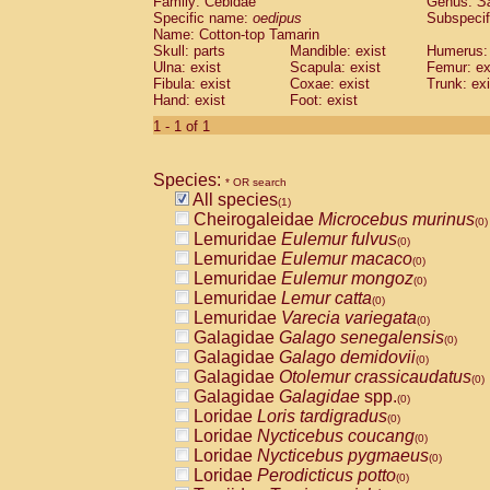
Family: Cebidae
Genus:
S
Cebidae
Saguinus midas
(0)
Specific name:
oedipus
Subspecif
Cebidae
Saguinus mystax
(0)
Name: Cotton-top Tamarin
Cebidae
Saguinus nigricollis
Skull: parts
Mandible: exist
(0)
Humerus: 
Cebidae
Saguinus oedipus
Ulna: exist
Scapula: exist
Femur: ex
(1)
Fibula: exist
Coxae: exist
Trunk: exi
Cebidae
Saguinus weddelli
(0)
Hand: exist
Foot: exist
Cebidae
Saguinus
spp.
(0)
Cebidae
Aotus trivirgatus
1 - 1 of 1
(0)
Cebidae
Cebus albifrons
(0)
Cebidae
Cebus apella
(0)
Species:
Cebidae
Cebus capucinus
* OR search
(0)
All species
Cebidae
Cebus nigrivittatus
(1)
(0)
Cheirogaleidae
Microcebus murinus
Cebidae
Cebus
spp.
(0)
(0)
Lemuridae
Eulemur fulvus
Cebidae
Saimiri boliviensis
(0)
(0)
Lemuridae
Eulemur macaco
Cebidae
Saimiri sciureus
(0)
(0)
Lemuridae
Eulemur mongoz
Atelidae
Alouatta caraya
(0)
(0)
Lemuridae
Lemur catta
Atelidae
Alouatta fusca
(0)
(0)
Lemuridae
Varecia variegata
Atelidae
Alouatta seniculus
(0)
(0)
Galagidae
Galago senegalensis
Atelidae
Alouatta
spp.
(0)
(0)
Galagidae
Galago demidovii
Atelidae
Ateles belzebuth
(0)
(0)
Galagidae
Otolemur crassicaudatus
Atelidae
Ateles geoffroyi
(0)
(0)
Galagidae
Galagidae
spp.
Atelidae
Ateles paniscus
(0)
(0)
Loridae
Loris tardigradus
Atelidae
Ateles
spp.
(0)
(0)
Loridae
Nycticebus coucang
Atelidae
Lagothrix lagothricha
(0)
(0)
Loridae
Nycticebus pygmaeus
Atelidae
Lagothrix lagothricha cana
(0)
(0)
Loridae
Perodicticus potto
Pitheciidae
Cacajao calvus rubicundu
(0)