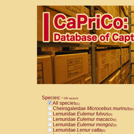
Species:
* OR search
All species
(1)
Cheirogaleidae
Microcebus murinus
(0)
Lemuridae
Eulemur fulvus
(0)
Lemuridae
Eulemur macaco
(0)
Lemuridae
Eulemur mongoz
(0)
Lemuridae
Lemur catta
(0)