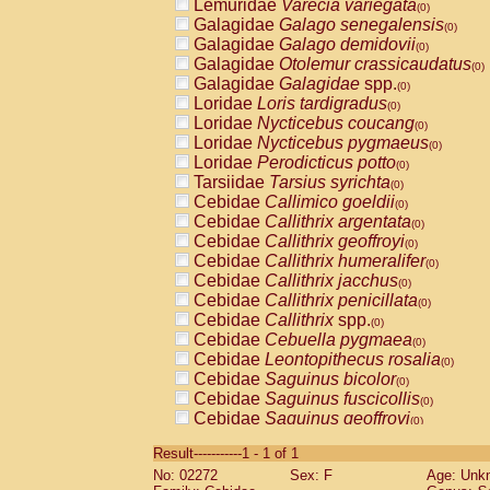
Lemuridae
Varecia variegata
(0)
Galagidae
Galago senegalensis
(0)
Galagidae
Galago demidovii
(0)
Galagidae
Otolemur crassicaudatus
(0)
Galagidae
Galagidae
spp.
(0)
Loridae
Loris tardigradus
(0)
Loridae
Nycticebus coucang
(0)
Loridae
Nycticebus pygmaeus
(0)
Loridae
Perodicticus potto
(0)
Tarsiidae
Tarsius syrichta
(0)
Cebidae
Callimico goeldii
(0)
Cebidae
Callithrix argentata
(0)
Cebidae
Callithrix geoffroyi
(0)
Cebidae
Callithrix humeralifer
(0)
Cebidae
Callithrix jacchus
(0)
Cebidae
Callithrix penicillata
(0)
Cebidae
Callithrix
spp.
(0)
Cebidae
Cebuella pygmaea
(0)
Cebidae
Leontopithecus rosalia
(0)
Cebidae
Saguinus bicolor
(0)
Cebidae
Saguinus fuscicollis
(0)
Cebidae
Saguinus geoffroyi
(0)
Cebidae
Saguinus imperator
(0)
Result-----------1 - 1 of 1
Cebidae
Saguinus labiatus
(0)
No: 02272
Sex: F
Age: Unk
Cebidae
Saguinus leucopus
(0)