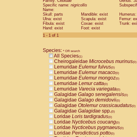
Family: Cebidae
Genus:
S
Cebidae
Saguinus midas
(0)
Specific name:
nigricollis
Subspecif
Cebidae
Saguinus mystax
(0)
Name:
Cebidae
Saguinus nigricollis
Skull: parts
Mandible: exist
(1)
Humerus: 
Cebidae
Saguinus oedipus
Ulna: exist
Scapula: exist
Femur: ex
(0)
Fibula: exist
Coxae: exist
Trunk: exi
Cebidae
Saguinus weddelli
(0)
Hand: exist
Foot: exist
Cebidae
Saguinus
spp.
(0)
Cebidae
Aotus trivirgatus
1 - 1 of 1
(0)
Cebidae
Cebus albifrons
(0)
Cebidae
Cebus apella
(0)
Species:
Cebidae
Cebus capucinus
* OR search
(0)
All Species
Cebidae
Cebus nigrivittatus
(1)
(0)
Cheirogaleidae
Microcebus murinus
Cebidae
Cebus
spp.
(0)
(0)
Lemuridae
Eulemur fulvus
Cebidae
Saimiri boliviensis
(0)
(0)
Lemuridae
Eulemur macaco
Cebidae
Saimiri sciureus
(0)
(0)
Lemuridae
Eulemur mongoz
Atelidae
Alouatta caraya
(0)
(0)
Lemuridae
Lemur catta
Atelidae
Alouatta fusca
(0)
(0)
Lemuridae
Varecia variegata
Atelidae
Alouatta seniculus
(0)
(0)
Galagidae
Galago senegalensis
Atelidae
Alouatta
spp.
(0)
(0)
Galagidae
Galago demidovii
Atelidae
Ateles belzebuth
(0)
(0)
Galagidae
Otolemur crassicaudatus
Atelidae
Ateles geoffroyi
(0)
(0)
Galagidae
Galagidae
spp.
Atelidae
Ateles paniscus
(0)
(0)
Loridae
Loris tardigradus
Atelidae
Ateles
spp.
(0)
(0)
Loridae
Nycticebus coucang
Atelidae
Lagothrix lagothricha
(0)
(0)
Loridae
Nycticebus pygmaeus
Atelidae
Lagothrix lagothricha cana
(0)
(0)
Loridae
Perodicticus potto
Pitheciidae
Cacajao calvus rubicundu
(0)