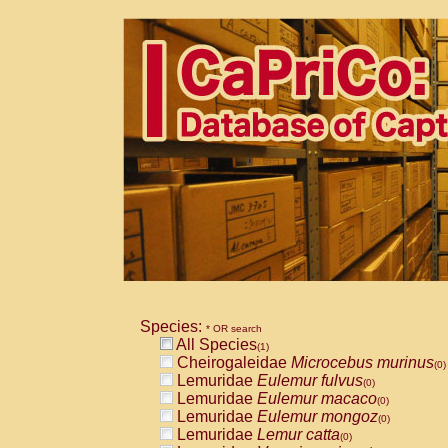
Species:
* OR search
All Species
(1)
Cheirogaleidae
Microcebus murinus
(0)
Lemuridae
Eulemur fulvus
(0)
Lemuridae
Eulemur macaco
(0)
Lemuridae
Eulemur mongoz
(0)
Lemuridae
Lemur catta
(0)