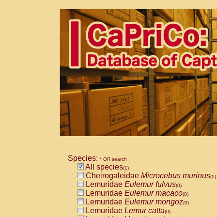
Species:
* OR search
All species
(1)
Cheirogaleidae
Microcebus murinus
(0)
Lemuridae
Eulemur fulvus
(0)
Lemuridae
Eulemur macaco
(0)
Lemuridae
Eulemur mongoz
(0)
Lemuridae
Lemur catta
(0)