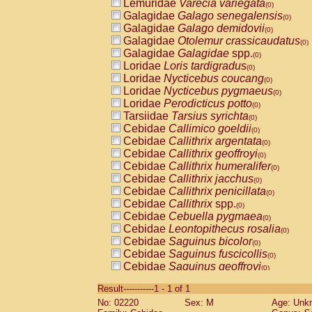
Lemuridae
Varecia variegata
(0)
Galagidae
Galago senegalensis
(0)
Galagidae
Galago demidovii
(0)
Galagidae
Otolemur crassicaudatus
(0)
Galagidae
Galagidae
spp.
(0)
Loridae
Loris tardigradus
(0)
Loridae
Nycticebus coucang
(0)
Loridae
Nycticebus pygmaeus
(0)
Loridae
Perodicticus potto
(0)
Tarsiidae
Tarsius syrichta
(0)
Cebidae
Callimico goeldii
(0)
Cebidae
Callithrix argentata
(0)
Cebidae
Callithrix geoffroyi
(0)
Cebidae
Callithrix humeralifer
(0)
Cebidae
Callithrix jacchus
(0)
Cebidae
Callithrix penicillata
(0)
Cebidae
Callithrix
spp.
(0)
Cebidae
Cebuella pygmaea
(0)
Cebidae
Leontopithecus rosalia
(0)
Cebidae
Saguinus bicolor
(0)
Cebidae
Saguinus fuscicollis
(0)
Cebidae
Saguinus geoffroyi
(0)
Cebidae
Saguinus imperator
(0)
Result-----------1 - 1 of 1
Cebidae
Saguinus labiatus
(0)
No: 02220
Sex: M
Age: Unk
Cebidae
Saguinus leucopus
(0)