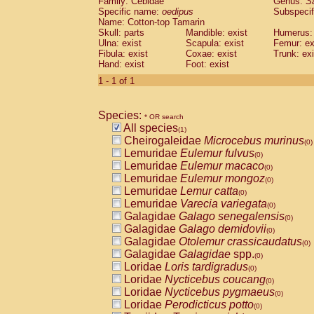
Family: Cebidae
Genus:
S
Cebidae
Saguinus midas
(0)
Specific name:
oedipus
Subspecif
Cebidae
Saguinus mystax
(0)
Name: Cotton-top Tamarin
Cebidae
Saguinus nigricollis
Skull: parts
Mandible: exist
(0)
Humerus: 
Cebidae
Saguinus oedipus
Ulna: exist
Scapula: exist
Femur: ex
(1)
Fibula: exist
Coxae: exist
Trunk: exi
Cebidae
Saguinus weddelli
(0)
Hand: exist
Foot: exist
Cebidae
Saguinus
spp.
(0)
Cebidae
Aotus trivirgatus
1 - 1 of 1
(0)
Cebidae
Cebus albifrons
(0)
Cebidae
Cebus apella
(0)
Species:
Cebidae
Cebus capucinus
* OR search
(0)
All species
Cebidae
Cebus nigrivittatus
(1)
(0)
Cheirogaleidae
Microcebus murinus
Cebidae
Cebus
spp.
(0)
(0)
Lemuridae
Eulemur fulvus
Cebidae
Saimiri boliviensis
(0)
(0)
Lemuridae
Eulemur macaco
Cebidae
Saimiri sciureus
(0)
(0)
Lemuridae
Eulemur mongoz
Atelidae
Alouatta caraya
(0)
(0)
Lemuridae
Lemur catta
Atelidae
Alouatta fusca
(0)
(0)
Lemuridae
Varecia variegata
Atelidae
Alouatta seniculus
(0)
(0)
Galagidae
Galago senegalensis
Atelidae
Alouatta
spp.
(0)
(0)
Galagidae
Galago demidovii
Atelidae
Ateles belzebuth
(0)
(0)
Galagidae
Otolemur crassicaudatus
Atelidae
Ateles geoffroyi
(0)
(0)
Galagidae
Galagidae
spp.
Atelidae
Ateles paniscus
(0)
(0)
Loridae
Loris tardigradus
Atelidae
Ateles
spp.
(0)
(0)
Loridae
Nycticebus coucang
Atelidae
Lagothrix lagothricha
(0)
(0)
Loridae
Nycticebus pygmaeus
Atelidae
Lagothrix lagothricha cana
(0)
(0)
Loridae
Perodicticus potto
Pitheciidae
Cacajao calvus rubicundu
(0)