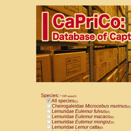
Species:
* OR search
All species
(1)
Cheirogaleidae
Microcebus murinus
(0)
Lemuridae
Eulemur fulvus
(0)
Lemuridae
Eulemur macaco
(0)
Lemuridae
Eulemur mongoz
(0)
Lemuridae
Lemur catta
(0)