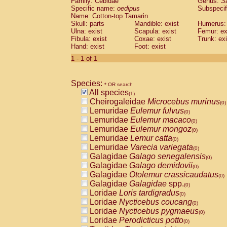
Family: Cebidae
Genus:
S
Cebidae
Saguinus midas
(0)
Specific name:
oedipus
Subspecif
Cebidae
Saguinus mystax
(0)
Name: Cotton-top Tamarin
Cebidae
Saguinus nigricollis
Skull: parts
Mandible: exist
(0)
Humerus: 
Cebidae
Saguinus oedipus
Ulna: exist
Scapula: exist
Femur: ex
(1)
Fibula: exist
Coxae: exist
Trunk: exi
Cebidae
Saguinus weddelli
(0)
Hand: exist
Foot: exist
Cebidae
Saguinus
spp.
(0)
Cebidae
Aotus trivirgatus
1 - 1 of 1
(0)
Cebidae
Cebus albifrons
(0)
Cebidae
Cebus apella
(0)
Species:
Cebidae
Cebus capucinus
* OR search
(0)
All species
Cebidae
Cebus nigrivittatus
(1)
(0)
Cheirogaleidae
Microcebus murinus
Cebidae
Cebus
spp.
(0)
(0)
Lemuridae
Eulemur fulvus
Cebidae
Saimiri boliviensis
(0)
(0)
Lemuridae
Eulemur macaco
Cebidae
Saimiri sciureus
(0)
(0)
Lemuridae
Eulemur mongoz
Atelidae
Alouatta caraya
(0)
(0)
Lemuridae
Lemur catta
Atelidae
Alouatta fusca
(0)
(0)
Lemuridae
Varecia variegata
Atelidae
Alouatta seniculus
(0)
(0)
Galagidae
Galago senegalensis
Atelidae
Alouatta
spp.
(0)
(0)
Galagidae
Galago demidovii
Atelidae
Ateles belzebuth
(0)
(0)
Galagidae
Otolemur crassicaudatus
Atelidae
Ateles geoffroyi
(0)
(0)
Galagidae
Galagidae
spp.
Atelidae
Ateles paniscus
(0)
(0)
Loridae
Loris tardigradus
Atelidae
Ateles
spp.
(0)
(0)
Loridae
Nycticebus coucang
Atelidae
Lagothrix lagothricha
(0)
(0)
Loridae
Nycticebus pygmaeus
Atelidae
Lagothrix lagothricha cana
(0)
(0)
Loridae
Perodicticus potto
Pitheciidae
Cacajao calvus rubicundu
(0)