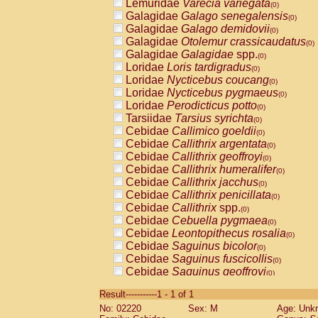
Lemuridae
Varecia variegata
(0)
Galagidae
Galago senegalensis
(0)
Galagidae
Galago demidovii
(0)
Galagidae
Otolemur crassicaudatus
(0)
Galagidae
Galagidae
spp.
(0)
Loridae
Loris tardigradus
(0)
Loridae
Nycticebus coucang
(0)
Loridae
Nycticebus pygmaeus
(0)
Loridae
Perodicticus potto
(0)
Tarsiidae
Tarsius syrichta
(0)
Cebidae
Callimico goeldii
(0)
Cebidae
Callithrix argentata
(0)
Cebidae
Callithrix geoffroyi
(0)
Cebidae
Callithrix humeralifer
(0)
Cebidae
Callithrix jacchus
(0)
Cebidae
Callithrix penicillata
(0)
Cebidae
Callithrix
spp.
(0)
Cebidae
Cebuella pygmaea
(0)
Cebidae
Leontopithecus rosalia
(0)
Cebidae
Saguinus bicolor
(0)
Cebidae
Saguinus fuscicollis
(0)
Cebidae
Saguinus geoffroyi
(0)
Cebidae
Saguinus imperator
(0)
Result-----------1 - 1 of 1
Cebidae
Saguinus labiatus
(0)
No: 02220
Sex: M
Age: Unk
Cebidae
Saguinus leucopus
(0)