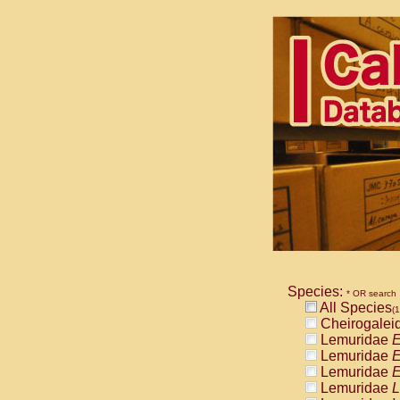
Species:
* OR search
All Species
(1
Cheirogalei
Lemuridae
E
Lemuridae
E
Lemuridae
E
Lemuridae
L