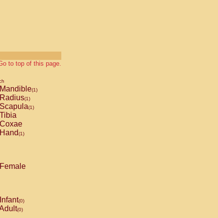
Go to top of this page.
ch
Mandible
(1)
Radius
(1)
Scapula
(1)
Tibia
Coxae
Hand
(1)
Female
Infant
(0)
Adult
(0)