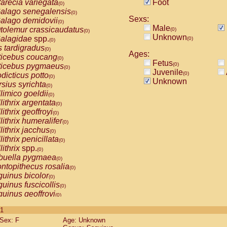
arecia variegata
Foot
(0)
alago senegalensis
(0)
Sexs:
alago demidovii
(0)
Male
tolemur crassicaudatus
(0)
(0)
Unknown
alagidae
spp.
(0)
(0)
s tardigradus
(0)
Ages:
ticebus coucang
(0)
Fetus
(0)
ticebus pygmaeus
(0)
Juvenile
(0)
dicticus potto
(0)
Unknown
rsius syrichta
(0)
limico goeldii
(0)
lithrix argentata
(0)
lithrix geoffroyi
(0)
lithrix humeralifer
(0)
lithrix jacchus
(0)
lithrix penicillata
(0)
lithrix
spp.
(0)
buella pygmaea
(0)
ntopithecus rosalia
(0)
uinus bicolor
(0)
uinus fuscicollis
(0)
uinus geoffroyi
(0)
uinus imperator
(0)
 1
uinus labiatus
(0)
Sex: F
Age: Unknown
guinus leucopus
(0)