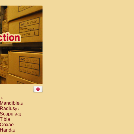
ch
Mandible
(1)
Radius
(1)
Scapula
(1)
Tibia
Coxae
Hand
(1)