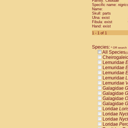
Family: Cebidae
Cebidae
Sa
Specific name:
nigrico
Cebidae
Sa
Name:
Cebidae
Sag
Skull: parts
Cebidae
Sa
Ulna: exist
Fibula: exist
Cebidae
Sag
Hand: exist
Cebidae
Sa
Cebidae
Aot
1 - 1 of 1
Cebidae
Ceb
Cebidae
Ceb
Species:
Cebidae
Ce
* OR search
All Species
Cebidae
Ceb
(1
Cheirogalei
Cebidae
Ce
Lemuridae
E
Cebidae
Sai
Lemuridae
E
Cebidae
Sai
Lemuridae
E
Atelidae
Alo
Lemuridae
L
Atelidae
Alo
Lemuridae
V
Atelidae
Alo
Galagidae
G
Atelidae
Alo
Galagidae
G
Atelidae
Ate
Galagidae
O
Atelidae
Ate
Galagidae
G
Atelidae
Ate
Loridae
Lori
Atelidae
Ate
Loridae
Nyc
Atelidae
Lag
Loridae
Nyc
Atelidae
Lag
Loridae
Pero
Pitheciidae