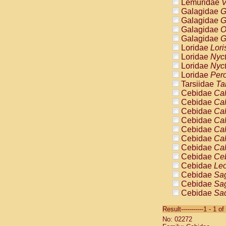
Lemuridae
V
Galagidae
G
Galagidae
G
Galagidae
O
Galagidae
G
Loridae
Lori
Loridae
Nyc
Loridae
Nyc
Loridae
Pero
Tarsiidae
Ta
Cebidae
Cal
Cebidae
Cal
Cebidae
Cal
Cebidae
Cal
Cebidae
Cal
Cebidae
Cal
Cebidae
Cal
Cebidae
Ce
Cebidae
Leo
Cebidae
Sag
Cebidae
Sag
Cebidae
Sag
Cebidae
Sag
Result-----------1 - 1 of
Cebidae
Sag
No: 02272
Cebidae
Sa