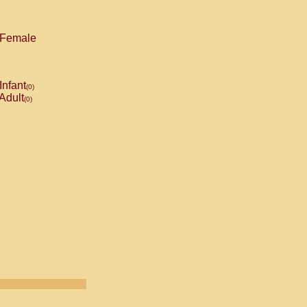
Female
Infant
(0)
Adult
(0)