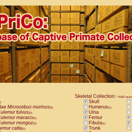
Skeletal Collection:
* AND sear
Skull
)
dae
Microcebus murinus
Humerus
(0)
(1)
ulemur fulvus
Ulna
(0)
ulemur macaco
Femur
(0)
ulemur mongoz
Fibula
(0)
(1)
emur catta
Trunk
(0)