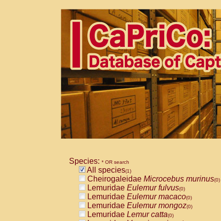
Species:
* OR search
All species
(1)
Cheirogaleidae
Microcebus murinus
(0)
Lemuridae
Eulemur fulvus
(0)
Lemuridae
Eulemur macaco
(0)
Lemuridae
Eulemur mongoz
(0)
Lemuridae
Lemur catta
(0)