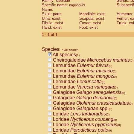
Family: Cebidae
Genus:
S
Cebidae
Saguinus midas
(0)
Specific name:
nigricollis
Subspecif
Cebidae
Saguinus mystax
(0)
Name:
Cebidae
Saguinus nigricollis
Skull: parts
Mandible: exist
(1)
Humerus: 
Cebidae
Saguinus oedipus
Ulna: exist
Scapula: exist
Femur: ex
(0)
Fibula: exist
Coxae: exist
Trunk: exi
Cebidae
Saguinus weddelli
(0)
Hand: exist
Foot: exist
Cebidae
Saguinus
spp.
(0)
Cebidae
Aotus trivirgatus
1 - 1 of 1
(0)
Cebidae
Cebus albifrons
(0)
Cebidae
Cebus apella
(0)
Species:
Cebidae
Cebus capucinus
* OR search
(0)
All species
Cebidae
Cebus nigrivittatus
(1)
(0)
Cheirogaleidae
Microcebus murinus
Cebidae
Cebus
spp.
(0)
(0)
Lemuridae
Eulemur fulvus
Cebidae
Saimiri boliviensis
(0)
(0)
Lemuridae
Eulemur macaco
Cebidae
Saimiri sciureus
(0)
(0)
Lemuridae
Eulemur mongoz
Atelidae
Alouatta caraya
(0)
(0)
Lemuridae
Lemur catta
Atelidae
Alouatta fusca
(0)
(0)
Lemuridae
Varecia variegata
Atelidae
Alouatta seniculus
(0)
(0)
Galagidae
Galago senegalensis
Atelidae
Alouatta
spp.
(0)
(0)
Galagidae
Galago demidovii
Atelidae
Ateles belzebuth
(0)
(0)
Galagidae
Otolemur crassicaudatus
Atelidae
Ateles geoffroyi
(0)
(0)
Galagidae
Galagidae
spp.
Atelidae
Ateles paniscus
(0)
(0)
Loridae
Loris tardigradus
Atelidae
Ateles
spp.
(0)
(0)
Loridae
Nycticebus coucang
Atelidae
Lagothrix lagothricha
(0)
(0)
Loridae
Nycticebus pygmaeus
Atelidae
Lagothrix lagothricha cana
(0)
(0)
Loridae
Perodicticus potto
Pitheciidae
Cacajao calvus rubicundu
(0)