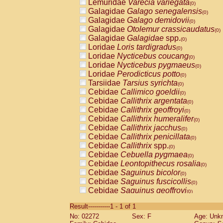
Lemuridae
Varecia variegata
(0)
Galagidae
Galago senegalensis
(0)
Galagidae
Galago demidovii
(0)
Galagidae
Otolemur crassicaudatus
(0)
Galagidae
Galagidae
spp.
(0)
Loridae
Loris tardigradus
(0)
Loridae
Nycticebus coucang
(0)
Loridae
Nycticebus pygmaeus
(0)
Loridae
Perodicticus potto
(0)
Tarsiidae
Tarsius syrichta
(0)
Cebidae
Callimico goeldii
(0)
Cebidae
Callithrix argentata
(0)
Cebidae
Callithrix geoffroyi
(0)
Cebidae
Callithrix humeralifer
(0)
Cebidae
Callithrix jacchus
(0)
Cebidae
Callithrix penicillata
(0)
Cebidae
Callithrix
spp.
(0)
Cebidae
Cebuella pygmaea
(0)
Cebidae
Leontopithecus rosalia
(0)
Cebidae
Saguinus bicolor
(0)
Cebidae
Saguinus fuscicollis
(0)
Cebidae
Saguinus geoffroyi
(0)
Cebidae
Saguinus imperator
(0)
Result-----------1 - 1 of 1
Cebidae
Saguinus labiatus
(0)
No: 02272
Sex: F
Age: Unk
Cebidae
Saguinus leucopus
(0)