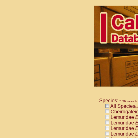
Species:
* OR search
All Species
(1
Cheirogalei
Lemuridae
E
Lemuridae
E
Lemuridae
E
Lemuridae
L