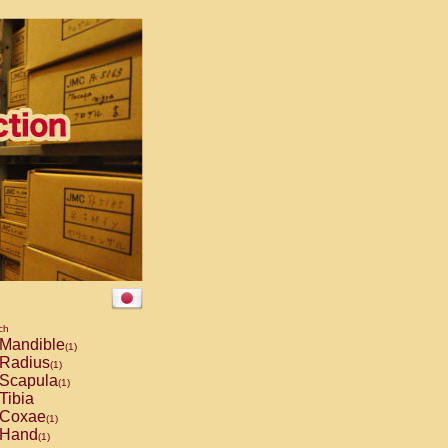
ch
Mandible
(1)
Radius
(1)
Scapula
(1)
Tibia
Coxae
(1)
Hand
(1)