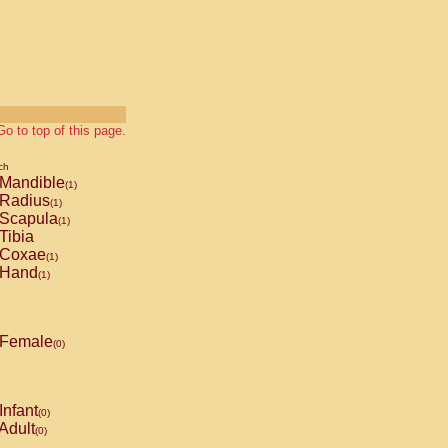
Go to top of this page.
ch
Mandible
(1)
Radius
(1)
Scapula
(1)
Tibia
Coxae
(1)
Hand
(1)
Female
(0)
Infant
(0)
Adult
(0)