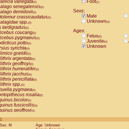
arecia variegata
Foot
(0)
(1)
alago senegalensis
(0)
Sexs:
alago demidovii
(0)
Male
tolemur crassicaudatus
(0)
Unknown
alagidae
spp.
(0)
(0)
s tardigradus
(0)
Ages:
ticebus coucang
(0)
Fetus
(0)
ticebus pygmaeus
(0)
Juvenile
(0)
dicticus potto
(0)
Unknown
rsius syrichta
(0)
limico goeldii
(0)
lithrix argentata
(0)
lithrix geoffroyi
(0)
lithrix humeralifer
(0)
lithrix jacchus
(0)
lithrix penicillata
(0)
lithrix
spp.
(0)
buella pygmaea
(0)
ntopithecus rosalia
(0)
uinus bicolor
(0)
uinus fuscicollis
(0)
uinus geoffroyi
(0)
uinus imperator
(0)
 1
uinus labiatus
(0)
Sex: M
Age: Unknown
guinus leucopus
(0)