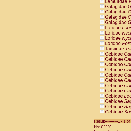
Lemuridae
V
Galagidae
G
Galagidae
G
Galagidae
O
Galagidae
G
Loridae
Lori
Loridae
Nyc
Loridae
Nyc
Loridae
Pero
Tarsiidae
Ta
Cebidae
Cal
Cebidae
Cal
Cebidae
Cal
Cebidae
Cal
Cebidae
Cal
Cebidae
Cal
Cebidae
Cal
Cebidae
Ce
Cebidae
Leo
Cebidae
Sag
Cebidae
Sag
Cebidae
Sag
Cebidae
Sag
Result-----------1 - 1 of
Cebidae
Sag
No: 02220
Cebidae
Sa