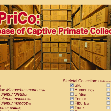
Skeletal Collection:
* AND sear
Skull
)
dae
Microcebus murinus
Humerus
(0)
(1)
ulemur fulvus
Ulna
(0)
(1)
ulemur macaco
Femur
(0)
ulemur mongoz
Fibula
(0)
(1)
emur catta
Trunk
(0)