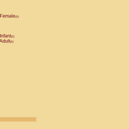
Female
(0)
Infant
(0)
Adult
(0)