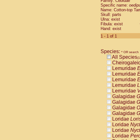
Family: Cebidae
Cebidae
Sa
Specific name:
oedip
Cebidae
Sa
Name: Cotton-top Ta
Cebidae
Sag
Skull: parts
Cebidae
Sa
Ulna: exist
Fibula: exist
Cebidae
Sag
Hand: exist
Cebidae
Sa
Cebidae
Aot
1 - 1 of 1
Cebidae
Ceb
Cebidae
Ceb
Species:
Cebidae
Ce
* OR search
All Species
Cebidae
Ceb
(1
Cheirogalei
Cebidae
Ce
Lemuridae
E
Cebidae
Sai
Lemuridae
E
Cebidae
Sai
Lemuridae
E
Atelidae
Alo
Lemuridae
L
Atelidae
Alo
Lemuridae
V
Atelidae
Alo
Galagidae
G
Atelidae
Alo
Galagidae
G
Atelidae
Ate
Galagidae
O
Atelidae
Ate
Galagidae
G
Atelidae
Ate
Loridae
Lori
Atelidae
Ate
Loridae
Nyc
Atelidae
Lag
Loridae
Nyc
Atelidae
Lag
Loridae
Pero
Pitheciidae