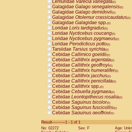
Lemuridae
Varecia variegata
(0)
Galagidae
Galago senegalensis
(0)
Galagidae
Galago demidovii
(0)
Galagidae
Otolemur crassicaudatus
(0)
Galagidae
Galagidae
spp.
(0)
Loridae
Loris tardigradus
(0)
Loridae
Nycticebus coucang
(0)
Loridae
Nycticebus pygmaeus
(0)
Loridae
Perodicticus potto
(0)
Tarsiidae
Tarsius syrichta
(0)
Cebidae
Callimico goeldii
(0)
Cebidae
Callithrix argentata
(0)
Cebidae
Callithrix geoffroyi
(0)
Cebidae
Callithrix humeralifer
(0)
Cebidae
Callithrix jacchus
(0)
Cebidae
Callithrix penicillata
(0)
Cebidae
Callithrix
spp.
(0)
Cebidae
Cebuella pygmaea
(0)
Cebidae
Leontopithecus rosalia
(0)
Cebidae
Saguinus bicolor
(0)
Cebidae
Saguinus fuscicollis
(0)
Cebidae
Saguinus geoffroyi
(0)
Cebidae
Saguinus imperator
(0)
Result-----------1 - 1 of 1
Cebidae
Saguinus labiatus
(0)
No: 02272
Sex: F
Age: Unk
Cebidae
Saguinus leucopus
(0)