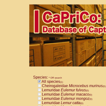
Species:
* OR search
All species
(1)
Cheirogaleidae
Microcebus murinus
(0)
Lemuridae
Eulemur fulvus
(0)
Lemuridae
Eulemur macaco
(0)
Lemuridae
Eulemur mongoz
(0)
Lemuridae
Lemur catta
(0)