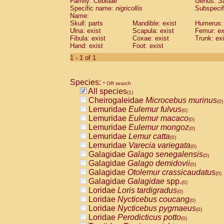
Family: Cebidae
Genus:
S
Cebidae
Saguinus midas
(0)
Specific name:
nigricollis
Subspecif
Cebidae
Saguinus mystax
(0)
Name:
Cebidae
Saguinus nigricollis
Skull: parts
Mandible: exist
(1)
Humerus: 
Cebidae
Saguinus oedipus
Ulna: exist
Scapula: exist
Femur: ex
(0)
Fibula: exist
Coxae: exist
Trunk: exi
Cebidae
Saguinus weddelli
(0)
Hand: exist
Foot: exist
Cebidae
Saguinus
spp.
(0)
Cebidae
Aotus trivirgatus
1 - 1 of 1
(0)
Cebidae
Cebus albifrons
(0)
Cebidae
Cebus apella
(0)
Species:
Cebidae
Cebus capucinus
* OR search
(0)
All species
Cebidae
Cebus nigrivittatus
(1)
(0)
Cheirogaleidae
Microcebus murinus
Cebidae
Cebus
spp.
(0)
(0)
Lemuridae
Eulemur fulvus
Cebidae
Saimiri boliviensis
(0)
(0)
Lemuridae
Eulemur macaco
Cebidae
Saimiri sciureus
(0)
(0)
Lemuridae
Eulemur mongoz
Atelidae
Alouatta caraya
(0)
(0)
Lemuridae
Lemur catta
Atelidae
Alouatta fusca
(0)
(0)
Lemuridae
Varecia variegata
Atelidae
Alouatta seniculus
(0)
(0)
Galagidae
Galago senegalensis
Atelidae
Alouatta
spp.
(0)
(0)
Galagidae
Galago demidovii
Atelidae
Ateles belzebuth
(0)
(0)
Galagidae
Otolemur crassicaudatus
Atelidae
Ateles geoffroyi
(0)
(0)
Galagidae
Galagidae
spp.
Atelidae
Ateles paniscus
(0)
(0)
Loridae
Loris tardigradus
Atelidae
Ateles
spp.
(0)
(0)
Loridae
Nycticebus coucang
Atelidae
Lagothrix lagothricha
(0)
(0)
Loridae
Nycticebus pygmaeus
Atelidae
Lagothrix lagothricha cana
(0)
(0)
Loridae
Perodicticus potto
Pitheciidae
Cacajao calvus rubicundu
(0)