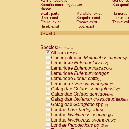
Family: Cebidae
Genus:
S
Cebidae
Saguinus midas
(0)
Specific name:
nigricollis
Subspecif
Cebidae
Saguinus mystax
(0)
Name:
Cebidae
Saguinus nigricollis
Skull: parts
Mandible: exist
(1)
Humerus: 
Cebidae
Saguinus oedipus
Ulna: exist
Scapula: exist
Femur: ex
(0)
Fibula: exist
Coxae: exist
Trunk: exi
Cebidae
Saguinus weddelli
(0)
Hand: exist
Foot: exist
Cebidae
Saguinus
spp.
(0)
Cebidae
Aotus trivirgatus
1 - 1 of 1
(0)
Cebidae
Cebus albifrons
(0)
Cebidae
Cebus apella
(0)
Species:
Cebidae
Cebus capucinus
* OR search
(0)
All species
Cebidae
Cebus nigrivittatus
(1)
(0)
Cheirogaleidae
Microcebus murinus
Cebidae
Cebus
spp.
(0)
(0)
Lemuridae
Eulemur fulvus
Cebidae
Saimiri boliviensis
(0)
(0)
Lemuridae
Eulemur macaco
Cebidae
Saimiri sciureus
(0)
(0)
Lemuridae
Eulemur mongoz
Atelidae
Alouatta caraya
(0)
(0)
Lemuridae
Lemur catta
Atelidae
Alouatta fusca
(0)
(0)
Lemuridae
Varecia variegata
Atelidae
Alouatta seniculus
(0)
(0)
Galagidae
Galago senegalensis
Atelidae
Alouatta
spp.
(0)
(0)
Galagidae
Galago demidovii
Atelidae
Ateles belzebuth
(0)
(0)
Galagidae
Otolemur crassicaudatus
Atelidae
Ateles geoffroyi
(0)
(0)
Galagidae
Galagidae
spp.
Atelidae
Ateles paniscus
(0)
(0)
Loridae
Loris tardigradus
Atelidae
Ateles
spp.
(0)
(0)
Loridae
Nycticebus coucang
Atelidae
Lagothrix lagothricha
(0)
(0)
Loridae
Nycticebus pygmaeus
Atelidae
Lagothrix lagothricha cana
(0)
(0)
Loridae
Perodicticus potto
Pitheciidae
Cacajao calvus rubicundu
(0)