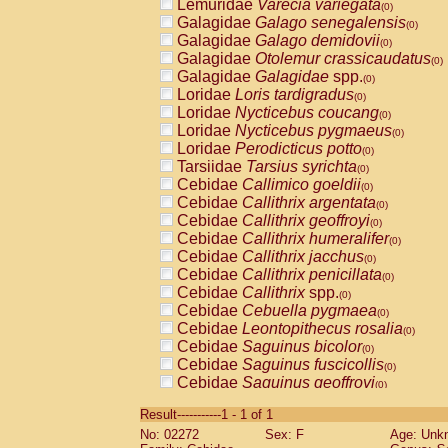
Lemuridae
Varecia variegata
(0)
Galagidae
Galago senegalensis
(0)
Galagidae
Galago demidovii
(0)
Galagidae
Otolemur crassicaudatus
(0)
Galagidae
Galagidae
spp.
(0)
Loridae
Loris tardigradus
(0)
Loridae
Nycticebus coucang
(0)
Loridae
Nycticebus pygmaeus
(0)
Loridae
Perodicticus potto
(0)
Tarsiidae
Tarsius syrichta
(0)
Cebidae
Callimico goeldii
(0)
Cebidae
Callithrix argentata
(0)
Cebidae
Callithrix geoffroyi
(0)
Cebidae
Callithrix humeralifer
(0)
Cebidae
Callithrix jacchus
(0)
Cebidae
Callithrix penicillata
(0)
Cebidae
Callithrix
spp.
(0)
Cebidae
Cebuella pygmaea
(0)
Cebidae
Leontopithecus rosalia
(0)
Cebidae
Saguinus bicolor
(0)
Cebidae
Saguinus fuscicollis
(0)
Cebidae
Saguinus geoffroyi
(0)
Cebidae
Saguinus imperator
(0)
Result-----------1 - 1 of 1
Cebidae
Saguinus labiatus
(0)
No: 02272
Sex: F
Age: Unk
Cebidae
Saguinus leucopus
(0)