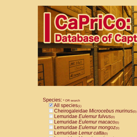
Species:
* OR search
All species
(1)
Cheirogaleidae
Microcebus murinus
(0)
Lemuridae
Eulemur fulvus
(0)
Lemuridae
Eulemur macaco
(0)
Lemuridae
Eulemur mongoz
(0)
Lemuridae
Lemur catta
(0)