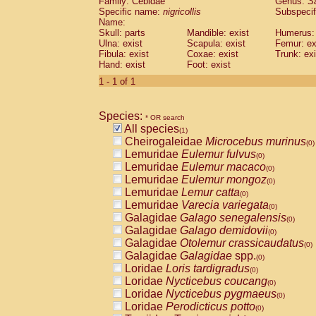
Family: Cebidae
Genus:
S
Cebidae
Saguinus midas
(0)
Specific name:
nigricollis
Subspecif
Cebidae
Saguinus mystax
(0)
Name:
Cebidae
Saguinus nigricollis
Skull: parts
Mandible: exist
(1)
Humerus: 
Cebidae
Saguinus oedipus
Ulna: exist
Scapula: exist
Femur: ex
(0)
Fibula: exist
Coxae: exist
Trunk: exi
Cebidae
Saguinus weddelli
(0)
Hand: exist
Foot: exist
Cebidae
Saguinus
spp.
(0)
Cebidae
Aotus trivirgatus
1 - 1 of 1
(0)
Cebidae
Cebus albifrons
(0)
Cebidae
Cebus apella
(0)
Species:
Cebidae
Cebus capucinus
* OR search
(0)
All species
Cebidae
Cebus nigrivittatus
(1)
(0)
Cheirogaleidae
Microcebus murinus
Cebidae
Cebus
spp.
(0)
(0)
Lemuridae
Eulemur fulvus
Cebidae
Saimiri boliviensis
(0)
(0)
Lemuridae
Eulemur macaco
Cebidae
Saimiri sciureus
(0)
(0)
Lemuridae
Eulemur mongoz
Atelidae
Alouatta caraya
(0)
(0)
Lemuridae
Lemur catta
Atelidae
Alouatta fusca
(0)
(0)
Lemuridae
Varecia variegata
Atelidae
Alouatta seniculus
(0)
(0)
Galagidae
Galago senegalensis
Atelidae
Alouatta
spp.
(0)
(0)
Galagidae
Galago demidovii
Atelidae
Ateles belzebuth
(0)
(0)
Galagidae
Otolemur crassicaudatus
Atelidae
Ateles geoffroyi
(0)
(0)
Galagidae
Galagidae
spp.
Atelidae
Ateles paniscus
(0)
(0)
Loridae
Loris tardigradus
Atelidae
Ateles
spp.
(0)
(0)
Loridae
Nycticebus coucang
Atelidae
Lagothrix lagothricha
(0)
(0)
Loridae
Nycticebus pygmaeus
Atelidae
Lagothrix lagothricha cana
(0)
(0)
Loridae
Perodicticus potto
Pitheciidae
Cacajao calvus rubicundu
(0)