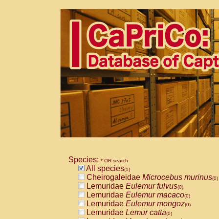
Species:
* OR search
All species
(1)
Cheirogaleidae
Microcebus murinus
(0)
Lemuridae
Eulemur fulvus
(0)
Lemuridae
Eulemur macaco
(0)
Lemuridae
Eulemur mongoz
(0)
Lemuridae
Lemur catta
(0)