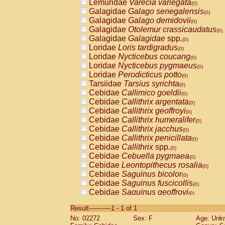
Lemuridae
Varecia variegata
(0)
Galagidae
Galago senegalensis
(0)
Galagidae
Galago demidovii
(0)
Galagidae
Otolemur crassicaudatus
(0)
Galagidae
Galagidae
spp.
(0)
Loridae
Loris tardigradus
(0)
Loridae
Nycticebus coucang
(0)
Loridae
Nycticebus pygmaeus
(0)
Loridae
Perodicticus potto
(0)
Tarsiidae
Tarsius syrichta
(0)
Cebidae
Callimico goeldii
(0)
Cebidae
Callithrix argentata
(0)
Cebidae
Callithrix geoffroyi
(0)
Cebidae
Callithrix humeralifer
(0)
Cebidae
Callithrix jacchus
(0)
Cebidae
Callithrix penicillata
(0)
Cebidae
Callithrix
spp.
(0)
Cebidae
Cebuella pygmaea
(0)
Cebidae
Leontopithecus rosalia
(0)
Cebidae
Saguinus bicolor
(0)
Cebidae
Saguinus fuscicollis
(0)
Cebidae
Saguinus geoffroyi
(0)
Cebidae
Saguinus imperator
(0)
Result-----------1 - 1 of 1
Cebidae
Saguinus labiatus
(0)
No: 02272
Sex: F
Age: Unk
Cebidae
Saguinus leucopus
(0)