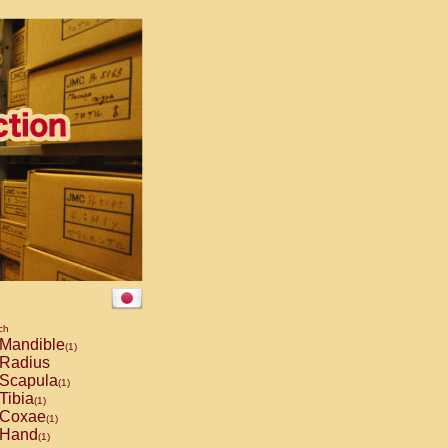
ch
Mandible
(1)
Radius
Scapula
(1)
Tibia
(1)
Coxae
(1)
Hand
(1)