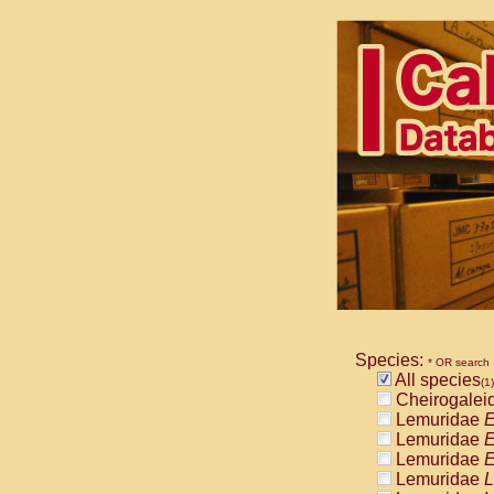
Species:
* OR search
All species
(1)
Cheirogalei
Lemuridae
E
Lemuridae
E
Lemuridae
E
Lemuridae
L