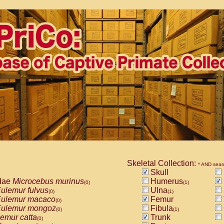
Skeletal Collection:
* AND sear
Skull
dae
Microcebus murinus
Humerus
(0)
(1)
ulemur fulvus
Ulna
(0)
(1)
ulemur macaco
Femur
(0)
ulemur mongoz
Fibula
(0)
(1)
emur catta
Trunk
(0)