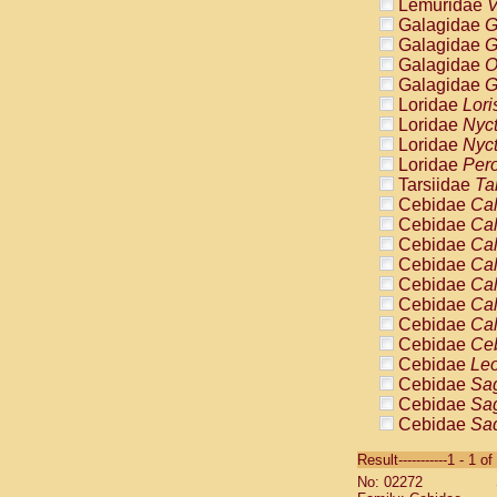
Lemuridae
V
Galagidae
G
Galagidae
G
Galagidae
O
Galagidae
G
Loridae
Lori
Loridae
Nyc
Loridae
Nyc
Loridae
Pero
Tarsiidae
Ta
Cebidae
Cal
Cebidae
Cal
Cebidae
Cal
Cebidae
Cal
Cebidae
Cal
Cebidae
Cal
Cebidae
Cal
Cebidae
Ce
Cebidae
Leo
Cebidae
Sag
Cebidae
Sag
Cebidae
Sag
Cebidae
Sag
Result-----------1 - 1 of
Cebidae
Sag
No: 02272
Cebidae
Sa