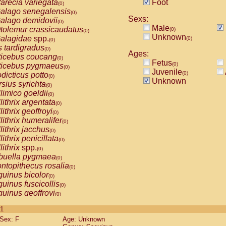
arecia variegata
Foot
(0)
alago senegalensis
(0)
Sexs:
alago demidovii
(0)
Male
tolemur crassicaudatus
(0)
(0)
Unknown
alagidae
spp.
(0)
(0)
s tardigradus
(0)
Ages:
ticebus coucang
(0)
Fetus
(0)
ticebus pygmaeus
(0)
Juvenile
(0)
dicticus potto
(0)
Unknown
rsius syrichta
(0)
limico goeldii
(0)
lithrix argentata
(0)
lithrix geoffroyi
(0)
lithrix humeralifer
(0)
lithrix jacchus
(0)
lithrix penicillata
(0)
lithrix
spp.
(0)
buella pygmaea
(0)
ntopithecus rosalia
(0)
uinus bicolor
(0)
uinus fuscicollis
(0)
uinus geoffroyi
(0)
uinus imperator
(0)
 1
uinus labiatus
(0)
Sex: F
Age: Unknown
guinus leucopus
(0)