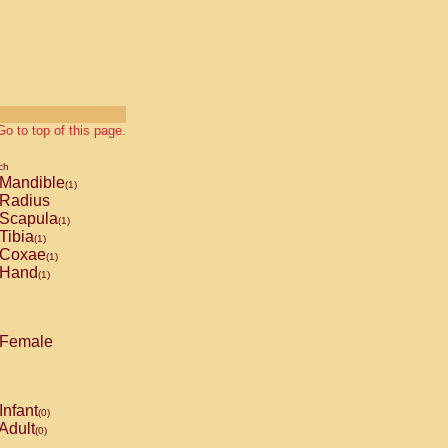
Go to top of this page.
ch
Mandible
(1)
Radius
Scapula
(1)
Tibia
(1)
Coxae
(1)
Hand
(1)
Female
Infant
(0)
Adult
(0)