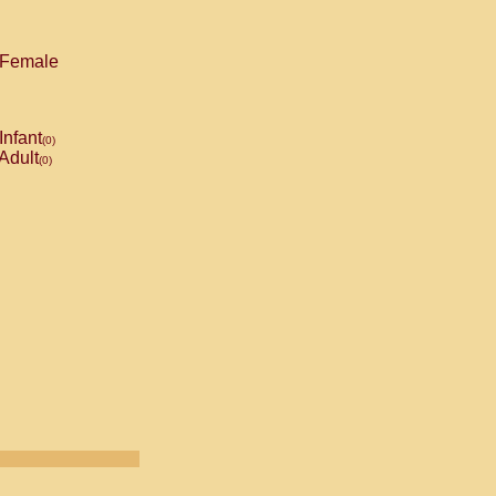
Female
Infant
(0)
Adult
(0)