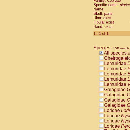
Family: Cebidae
Cebidae
Sa
Specific name:
nigrico
Cebidae
Sa
Name:
Cebidae
Sag
Skull: parts
Cebidae
Sa
Ulna: exist
Fibula: exist
Cebidae
Sag
Hand: exist
Cebidae
Sa
Cebidae
Aot
1 - 1 of 1
Cebidae
Ceb
Cebidae
Ceb
Species:
Cebidae
Ce
* OR search
All species
Cebidae
Ceb
(1)
Cheirogalei
Cebidae
Ce
Lemuridae
E
Cebidae
Sai
Lemuridae
E
Cebidae
Sai
Lemuridae
E
Atelidae
Alo
Lemuridae
L
Atelidae
Alo
Lemuridae
V
Atelidae
Alo
Galagidae
G
Atelidae
Alo
Galagidae
G
Atelidae
Ate
Galagidae
O
Atelidae
Ate
Galagidae
G
Atelidae
Ate
Loridae
Lori
Atelidae
Ate
Loridae
Nyc
Atelidae
Lag
Loridae
Nyc
Atelidae
Lag
Loridae
Pero
Pitheciidae