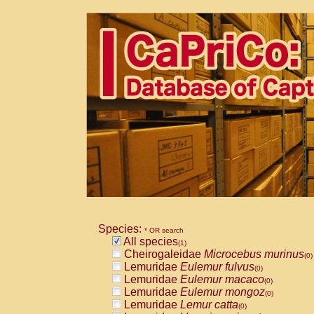
Species:
* OR search
All species
(1)
Cheirogaleidae
Microcebus murinus
(0)
Lemuridae
Eulemur fulvus
(0)
Lemuridae
Eulemur macaco
(0)
Lemuridae
Eulemur mongoz
(0)
Lemuridae
Lemur catta
(0)