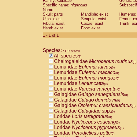
Family: Cebidae
Genus:
S
Cebidae
Saguinus midas
(0)
Specific name:
nigricollis
Subspecif
Cebidae
Saguinus mystax
(0)
Name:
Cebidae
Saguinus nigricollis
Skull: parts
Mandible: exist
(1)
Humerus: 
Cebidae
Saguinus oedipus
Ulna: exist
Scapula: exist
Femur: ex
(0)
Fibula: exist
Coxae: exist
Trunk: exi
Cebidae
Saguinus weddelli
(0)
Hand: exist
Foot: exist
Cebidae
Saguinus
spp.
(0)
Cebidae
Aotus trivirgatus
1 - 1 of 1
(0)
Cebidae
Cebus albifrons
(0)
Cebidae
Cebus apella
(0)
Species:
Cebidae
Cebus capucinus
* OR search
(0)
All species
Cebidae
Cebus nigrivittatus
(1)
(0)
Cheirogaleidae
Microcebus murinus
Cebidae
Cebus
spp.
(0)
(0)
Lemuridae
Eulemur fulvus
Cebidae
Saimiri boliviensis
(0)
(0)
Lemuridae
Eulemur macaco
Cebidae
Saimiri sciureus
(0)
(0)
Lemuridae
Eulemur mongoz
Atelidae
Alouatta caraya
(0)
(0)
Lemuridae
Lemur catta
Atelidae
Alouatta fusca
(0)
(0)
Lemuridae
Varecia variegata
Atelidae
Alouatta seniculus
(0)
(0)
Galagidae
Galago senegalensis
Atelidae
Alouatta
spp.
(0)
(0)
Galagidae
Galago demidovii
Atelidae
Ateles belzebuth
(0)
(0)
Galagidae
Otolemur crassicaudatus
Atelidae
Ateles geoffroyi
(0)
(0)
Galagidae
Galagidae
spp.
Atelidae
Ateles paniscus
(0)
(0)
Loridae
Loris tardigradus
Atelidae
Ateles
spp.
(0)
(0)
Loridae
Nycticebus coucang
Atelidae
Lagothrix lagothricha
(0)
(0)
Loridae
Nycticebus pygmaeus
Atelidae
Lagothrix lagothricha cana
(0)
(0)
Loridae
Perodicticus potto
Pitheciidae
Cacajao calvus rubicundu
(0)