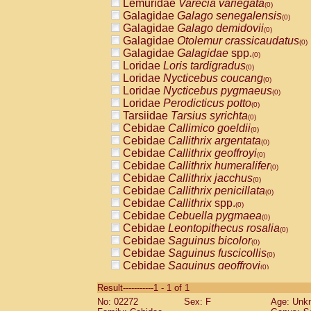
Lemuridae
Varecia variegata
(0)
Galagidae
Galago senegalensis
(0)
Galagidae
Galago demidovii
(0)
Galagidae
Otolemur crassicaudatus
(0)
Galagidae
Galagidae
spp.
(0)
Loridae
Loris tardigradus
(0)
Loridae
Nycticebus coucang
(0)
Loridae
Nycticebus pygmaeus
(0)
Loridae
Perodicticus potto
(0)
Tarsiidae
Tarsius syrichta
(0)
Cebidae
Callimico goeldii
(0)
Cebidae
Callithrix argentata
(0)
Cebidae
Callithrix geoffroyi
(0)
Cebidae
Callithrix humeralifer
(0)
Cebidae
Callithrix jacchus
(0)
Cebidae
Callithrix penicillata
(0)
Cebidae
Callithrix
spp.
(0)
Cebidae
Cebuella pygmaea
(0)
Cebidae
Leontopithecus rosalia
(0)
Cebidae
Saguinus bicolor
(0)
Cebidae
Saguinus fuscicollis
(0)
Cebidae
Saguinus geoffroyi
(0)
Cebidae
Saguinus imperator
(0)
Result-----------1 - 1 of 1
Cebidae
Saguinus labiatus
(0)
No: 02272
Sex: F
Age: Unk
Cebidae
Saguinus leucopus
(0)