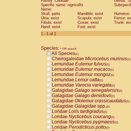
Family: Cebidae
Genus:
S
Cebidae
Saguinus midas
(0)
Specific name:
nigricollis
Subspecif
Cebidae
Saguinus mystax
(0)
Name:
Cebidae
Saguinus nigricollis
Skull: parts
Mandible: exist
(1)
Humerus: 
Cebidae
Saguinus oedipus
Ulna: exist
Scapula: exist
Femur: ex
(0)
Fibula: exist
Coxae: exist
Trunk: exi
Cebidae
Saguinus weddelli
(0)
Hand: exist
Foot: exist
Cebidae
Saguinus
spp.
(0)
Cebidae
Aotus trivirgatus
1 - 1 of 1
(0)
Cebidae
Cebus albifrons
(0)
Cebidae
Cebus apella
(0)
Species:
Cebidae
Cebus capucinus
* OR search
(0)
All Species
Cebidae
Cebus nigrivittatus
(1)
(0)
Cheirogaleidae
Microcebus murinus
Cebidae
Cebus
spp.
(0)
(0)
Lemuridae
Eulemur fulvus
Cebidae
Saimiri boliviensis
(0)
(0)
Lemuridae
Eulemur macaco
Cebidae
Saimiri sciureus
(0)
(0)
Lemuridae
Eulemur mongoz
Atelidae
Alouatta caraya
(0)
(0)
Lemuridae
Lemur catta
Atelidae
Alouatta fusca
(0)
(0)
Lemuridae
Varecia variegata
Atelidae
Alouatta seniculus
(0)
(0)
Galagidae
Galago senegalensis
Atelidae
Alouatta
spp.
(0)
(0)
Galagidae
Galago demidovii
Atelidae
Ateles belzebuth
(0)
(0)
Galagidae
Otolemur crassicaudatus
Atelidae
Ateles geoffroyi
(0)
(0)
Galagidae
Galagidae
spp.
Atelidae
Ateles paniscus
(0)
(0)
Loridae
Loris tardigradus
Atelidae
Ateles
spp.
(0)
(0)
Loridae
Nycticebus coucang
Atelidae
Lagothrix lagothricha
(0)
(0)
Loridae
Nycticebus pygmaeus
Atelidae
Lagothrix lagothricha cana
(0)
(0)
Loridae
Perodicticus potto
Pitheciidae
Cacajao calvus rubicundu
(0)