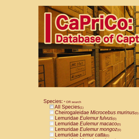
Species:
* OR search
All Species
(1)
Cheirogaleidae
Microcebus murinus
(0)
Lemuridae
Eulemur fulvus
(0)
Lemuridae
Eulemur macaco
(0)
Lemuridae
Eulemur mongoz
(0)
Lemuridae
Lemur catta
(0)