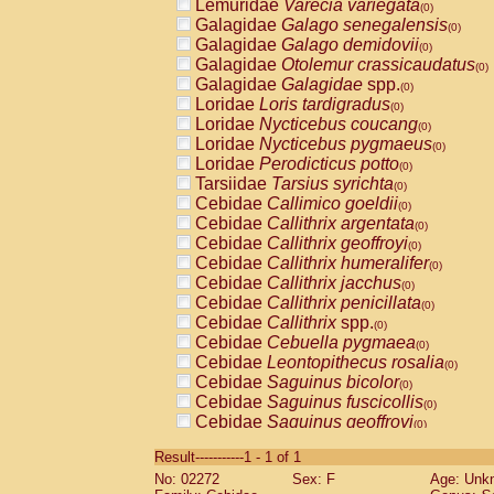
Lemuridae
Varecia variegata
(0)
Galagidae
Galago senegalensis
(0)
Galagidae
Galago demidovii
(0)
Galagidae
Otolemur crassicaudatus
(0)
Galagidae
Galagidae
spp.
(0)
Loridae
Loris tardigradus
(0)
Loridae
Nycticebus coucang
(0)
Loridae
Nycticebus pygmaeus
(0)
Loridae
Perodicticus potto
(0)
Tarsiidae
Tarsius syrichta
(0)
Cebidae
Callimico goeldii
(0)
Cebidae
Callithrix argentata
(0)
Cebidae
Callithrix geoffroyi
(0)
Cebidae
Callithrix humeralifer
(0)
Cebidae
Callithrix jacchus
(0)
Cebidae
Callithrix penicillata
(0)
Cebidae
Callithrix
spp.
(0)
Cebidae
Cebuella pygmaea
(0)
Cebidae
Leontopithecus rosalia
(0)
Cebidae
Saguinus bicolor
(0)
Cebidae
Saguinus fuscicollis
(0)
Cebidae
Saguinus geoffroyi
(0)
Cebidae
Saguinus imperator
(0)
Result-----------1 - 1 of 1
Cebidae
Saguinus labiatus
(0)
No: 02272
Sex: F
Age: Unk
Cebidae
Saguinus leucopus
(0)