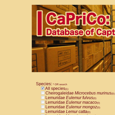
Species:
* OR search
All species
(1)
Cheirogaleidae
Microcebus murinus
(0)
Lemuridae
Eulemur fulvus
(0)
Lemuridae
Eulemur macaco
(0)
Lemuridae
Eulemur mongoz
(0)
Lemuridae
Lemur catta
(0)