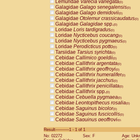
Lemuridae
Varecia variegata
(0)
Galagidae
Galago senegalensis
(0)
Galagidae
Galago demidovii
(0)
Galagidae
Otolemur crassicaudatus
(0)
Galagidae
Galagidae
spp.
(0)
Loridae
Loris tardigradus
(0)
Loridae
Nycticebus coucang
(0)
Loridae
Nycticebus pygmaeus
(0)
Loridae
Perodicticus potto
(0)
Tarsiidae
Tarsius syrichta
(0)
Cebidae
Callimico goeldii
(0)
Cebidae
Callithrix argentata
(0)
Cebidae
Callithrix geoffroyi
(0)
Cebidae
Callithrix humeralifer
(0)
Cebidae
Callithrix jacchus
(0)
Cebidae
Callithrix penicillata
(0)
Cebidae
Callithrix
spp.
(0)
Cebidae
Cebuella pygmaea
(0)
Cebidae
Leontopithecus rosalia
(0)
Cebidae
Saguinus bicolor
(0)
Cebidae
Saguinus fuscicollis
(0)
Cebidae
Saguinus geoffroyi
(0)
Cebidae
Saguinus imperator
(0)
Result-----------1 - 1 of 1
Cebidae
Saguinus labiatus
(0)
No: 02272
Sex: F
Age: Unk
Cebidae
Saguinus leucopus
(0)