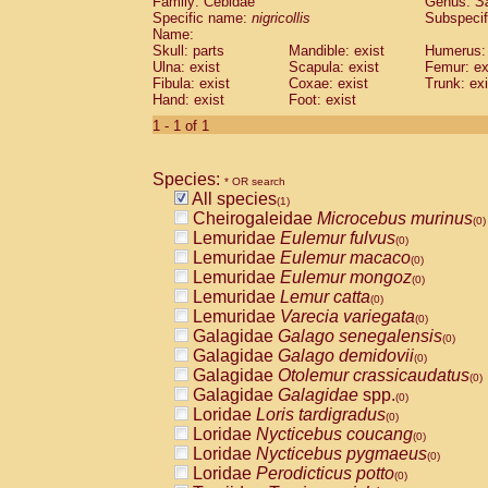
Family: Cebidae
Genus:
S
Cebidae
Saguinus midas
(0)
Specific name:
nigricollis
Subspecif
Cebidae
Saguinus mystax
(0)
Name:
Cebidae
Saguinus nigricollis
Skull: parts
Mandible: exist
(1)
Humerus: 
Cebidae
Saguinus oedipus
Ulna: exist
Scapula: exist
Femur: ex
(0)
Fibula: exist
Coxae: exist
Trunk: exi
Cebidae
Saguinus weddelli
(0)
Hand: exist
Foot: exist
Cebidae
Saguinus
spp.
(0)
Cebidae
Aotus trivirgatus
1 - 1 of 1
(0)
Cebidae
Cebus albifrons
(0)
Cebidae
Cebus apella
(0)
Species:
Cebidae
Cebus capucinus
* OR search
(0)
All species
Cebidae
Cebus nigrivittatus
(1)
(0)
Cheirogaleidae
Microcebus murinus
Cebidae
Cebus
spp.
(0)
(0)
Lemuridae
Eulemur fulvus
Cebidae
Saimiri boliviensis
(0)
(0)
Lemuridae
Eulemur macaco
Cebidae
Saimiri sciureus
(0)
(0)
Lemuridae
Eulemur mongoz
Atelidae
Alouatta caraya
(0)
(0)
Lemuridae
Lemur catta
Atelidae
Alouatta fusca
(0)
(0)
Lemuridae
Varecia variegata
Atelidae
Alouatta seniculus
(0)
(0)
Galagidae
Galago senegalensis
Atelidae
Alouatta
spp.
(0)
(0)
Galagidae
Galago demidovii
Atelidae
Ateles belzebuth
(0)
(0)
Galagidae
Otolemur crassicaudatus
Atelidae
Ateles geoffroyi
(0)
(0)
Galagidae
Galagidae
spp.
Atelidae
Ateles paniscus
(0)
(0)
Loridae
Loris tardigradus
Atelidae
Ateles
spp.
(0)
(0)
Loridae
Nycticebus coucang
Atelidae
Lagothrix lagothricha
(0)
(0)
Loridae
Nycticebus pygmaeus
Atelidae
Lagothrix lagothricha cana
(0)
(0)
Loridae
Perodicticus potto
Pitheciidae
Cacajao calvus rubicundu
(0)