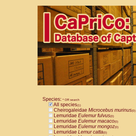
Species:
* OR search
All species
(1)
Cheirogaleidae
Microcebus murinus
(0)
Lemuridae
Eulemur fulvus
(0)
Lemuridae
Eulemur macaco
(0)
Lemuridae
Eulemur mongoz
(0)
Lemuridae
Lemur catta
(0)