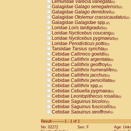
Lemuridae
Varecia variegata
(0)
Galagidae
Galago senegalensis
(0)
Galagidae
Galago demidovii
(0)
Galagidae
Otolemur crassicaudatus
(0)
Galagidae
Galagidae
spp.
(0)
Loridae
Loris tardigradus
(0)
Loridae
Nycticebus coucang
(0)
Loridae
Nycticebus pygmaeus
(0)
Loridae
Perodicticus potto
(0)
Tarsiidae
Tarsius syrichta
(0)
Cebidae
Callimico goeldii
(0)
Cebidae
Callithrix argentata
(0)
Cebidae
Callithrix geoffroyi
(0)
Cebidae
Callithrix humeralifer
(0)
Cebidae
Callithrix jacchus
(0)
Cebidae
Callithrix penicillata
(0)
Cebidae
Callithrix
spp.
(0)
Cebidae
Cebuella pygmaea
(0)
Cebidae
Leontopithecus rosalia
(0)
Cebidae
Saguinus bicolor
(0)
Cebidae
Saguinus fuscicollis
(0)
Cebidae
Saguinus geoffroyi
(0)
Cebidae
Saguinus imperator
(0)
Result-----------1 - 1 of 1
Cebidae
Saguinus labiatus
(0)
No: 02272
Sex: F
Age: Unk
Cebidae
Saguinus leucopus
(0)