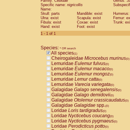
Family: Cebidae
Genus:
S
Cebidae
Saguinus midas
(0)
Specific name:
nigricollis
Subspecif
Cebidae
Saguinus mystax
(0)
Name:
Cebidae
Saguinus nigricollis
Skull: parts
Mandible: exist
(1)
Humerus: 
Cebidae
Saguinus oedipus
Ulna: exist
Scapula: exist
Femur: ex
(0)
Fibula: exist
Coxae: exist
Trunk: exi
Cebidae
Saguinus weddelli
(0)
Hand: exist
Foot: exist
Cebidae
Saguinus
spp.
(0)
Cebidae
Aotus trivirgatus
1 - 1 of 1
(0)
Cebidae
Cebus albifrons
(0)
Cebidae
Cebus apella
(0)
Species:
Cebidae
Cebus capucinus
* OR search
(0)
All species
Cebidae
Cebus nigrivittatus
(1)
(0)
Cheirogaleidae
Microcebus murinus
Cebidae
Cebus
spp.
(0)
(0)
Lemuridae
Eulemur fulvus
Cebidae
Saimiri boliviensis
(0)
(0)
Lemuridae
Eulemur macaco
Cebidae
Saimiri sciureus
(0)
(0)
Lemuridae
Eulemur mongoz
Atelidae
Alouatta caraya
(0)
(0)
Lemuridae
Lemur catta
Atelidae
Alouatta fusca
(0)
(0)
Lemuridae
Varecia variegata
Atelidae
Alouatta seniculus
(0)
(0)
Galagidae
Galago senegalensis
Atelidae
Alouatta
spp.
(0)
(0)
Galagidae
Galago demidovii
Atelidae
Ateles belzebuth
(0)
(0)
Galagidae
Otolemur crassicaudatus
Atelidae
Ateles geoffroyi
(0)
(0)
Galagidae
Galagidae
spp.
Atelidae
Ateles paniscus
(0)
(0)
Loridae
Loris tardigradus
Atelidae
Ateles
spp.
(0)
(0)
Loridae
Nycticebus coucang
Atelidae
Lagothrix lagothricha
(0)
(0)
Loridae
Nycticebus pygmaeus
Atelidae
Lagothrix lagothricha cana
(0)
(0)
Loridae
Perodicticus potto
Pitheciidae
Cacajao calvus rubicundu
(0)