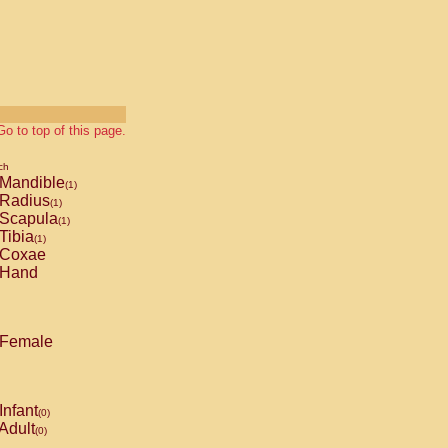
Go to top of this page.
ch
Mandible
(1)
Radius
(1)
Scapula
(1)
Tibia
(1)
Coxae
Hand
Female
Infant
(0)
Adult
(0)