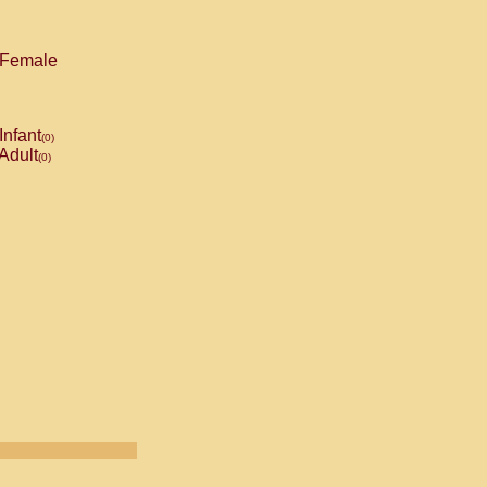
Female
Infant
(0)
Adult
(0)