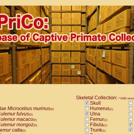
Skeletal Collection:
* AND sear
Skull
dae
Microcebus murinus
Humerus
(0)
(1)
ulemur fulvus
Ulna
(0)
ulemur macaco
Femur
(0)
(1)
ulemur mongoz
Fibula
(0)
(1)
emur catta
Trunk
(0)
(1)