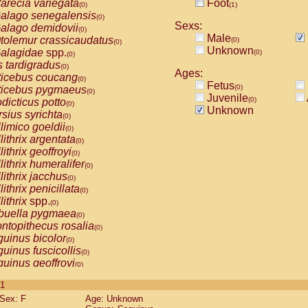
arecia variegata
Foot
(0)
(1)
alago senegalensis
(0)
Sexs:
alago demidovii
(0)
Male
tolemur crassicaudatus
(0)
(0)
Unknown
alagidae
spp.
(0)
(0)
s tardigradus
(0)
Ages:
ticebus coucang
(0)
Fetus
(0)
ticebus pygmaeus
(0)
Juvenile
(0)
dicticus potto
(0)
Unknown
rsius syrichta
(0)
limico goeldii
(0)
lithrix argentata
(0)
lithrix geoffroyi
(0)
lithrix humeralifer
(0)
lithrix jacchus
(0)
lithrix penicillata
(0)
lithrix
spp.
(0)
buella pygmaea
(0)
ntopithecus rosalia
(0)
uinus bicolor
(0)
uinus fuscicollis
(0)
uinus geoffroyi
(0)
uinus imperator
(0)
 1
uinus labiatus
(0)
Sex: F
Age: Unknown
guinus leucopus
(0)