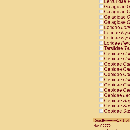
Lemuridae
V
Galagidae
G
Galagidae
G
Galagidae
O
Galagidae
G
Loridae
Lori
Loridae
Nyc
Loridae
Nyc
Loridae
Pero
Tarsiidae
Ta
Cebidae
Cal
Cebidae
Cal
Cebidae
Cal
Cebidae
Cal
Cebidae
Cal
Cebidae
Cal
Cebidae
Cal
Cebidae
Ce
Cebidae
Leo
Cebidae
Sag
Cebidae
Sag
Cebidae
Sag
Cebidae
Sag
Result-----------1 - 1 of
Cebidae
Sag
No: 02272
Cebidae
Sa