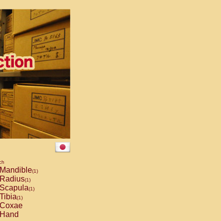
ch
Mandible
(1)
Radius
(1)
Scapula
(1)
Tibia
(1)
Coxae
Hand