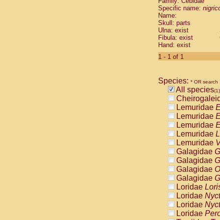
Family: Cebidae
Cebidae
Sa
Specific name:
nigrico
Cebidae
Sa
Name:
Cebidae
Sag
Skull: parts
Cebidae
Sa
Ulna: exist
Fibula: exist
Cebidae
Sag
Hand: exist
Cebidae
Sa
Cebidae
Aot
1 - 1 of 1
Cebidae
Ceb
Cebidae
Ceb
Species:
Cebidae
Ce
* OR search
All species
Cebidae
Ceb
(1)
Cheirogalei
Cebidae
Ce
Lemuridae
E
Cebidae
Sai
Lemuridae
E
Cebidae
Sai
Lemuridae
E
Atelidae
Alo
Lemuridae
L
Atelidae
Alo
Lemuridae
V
Atelidae
Alo
Galagidae
G
Atelidae
Alo
Galagidae
G
Atelidae
Ate
Galagidae
O
Atelidae
Ate
Galagidae
G
Atelidae
Ate
Loridae
Lori
Atelidae
Ate
Loridae
Nyc
Atelidae
Lag
Loridae
Nyc
Atelidae
Lag
Loridae
Pero
Pitheciidae