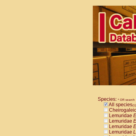
Species:
* OR search
All species
(1)
Cheirogalei
Lemuridae
E
Lemuridae
E
Lemuridae
E
Lemuridae
L