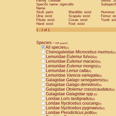
Family: Cebidae
Genus:
S
Cebidae
Saguinus midas
(0)
Specific name:
nigricollis
Subspecif
Cebidae
Saguinus mystax
(0)
Name:
Cebidae
Saguinus nigricollis
Skull: parts
Mandible: exist
(1)
Humerus: 
Cebidae
Saguinus oedipus
Ulna: exist
Scapula: exist
Femur: ex
(0)
Fibula: exist
Coxae: exist
Trunk: exi
Cebidae
Saguinus weddelli
(0)
Hand: exist
Foot: exist
Cebidae
Saguinus
spp.
(0)
Cebidae
Aotus trivirgatus
1 - 1 of 1
(0)
Cebidae
Cebus albifrons
(0)
Cebidae
Cebus apella
(0)
Species:
Cebidae
Cebus capucinus
* OR search
(0)
All species
Cebidae
Cebus nigrivittatus
(1)
(0)
Cheirogaleidae
Microcebus murinus
Cebidae
Cebus
spp.
(0)
(0)
Lemuridae
Eulemur fulvus
Cebidae
Saimiri boliviensis
(0)
(0)
Lemuridae
Eulemur macaco
Cebidae
Saimiri sciureus
(0)
(0)
Lemuridae
Eulemur mongoz
Atelidae
Alouatta caraya
(0)
(0)
Lemuridae
Lemur catta
Atelidae
Alouatta fusca
(0)
(0)
Lemuridae
Varecia variegata
Atelidae
Alouatta seniculus
(0)
(0)
Galagidae
Galago senegalensis
Atelidae
Alouatta
spp.
(0)
(0)
Galagidae
Galago demidovii
Atelidae
Ateles belzebuth
(0)
(0)
Galagidae
Otolemur crassicaudatus
Atelidae
Ateles geoffroyi
(0)
(0)
Galagidae
Galagidae
spp.
Atelidae
Ateles paniscus
(0)
(0)
Loridae
Loris tardigradus
Atelidae
Ateles
spp.
(0)
(0)
Loridae
Nycticebus coucang
Atelidae
Lagothrix lagothricha
(0)
(0)
Loridae
Nycticebus pygmaeus
Atelidae
Lagothrix lagothricha cana
(0)
(0)
Loridae
Perodicticus potto
Pitheciidae
Cacajao calvus rubicundu
(0)