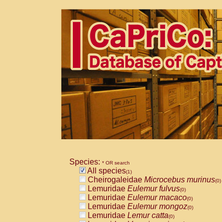
Species:
* OR search
All species
(1)
Cheirogaleidae
Microcebus murinus
(0)
Lemuridae
Eulemur fulvus
(0)
Lemuridae
Eulemur macaco
(0)
Lemuridae
Eulemur mongoz
(0)
Lemuridae
Lemur catta
(0)