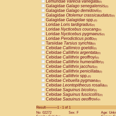
Lemuridae
Varecia variegata
(0)
Galagidae
Galago senegalensis
(0)
Galagidae
Galago demidovii
(0)
Galagidae
Otolemur crassicaudatus
(0)
Galagidae
Galagidae
spp.
(0)
Loridae
Loris tardigradus
(0)
Loridae
Nycticebus coucang
(0)
Loridae
Nycticebus pygmaeus
(0)
Loridae
Perodicticus potto
(0)
Tarsiidae
Tarsius syrichta
(0)
Cebidae
Callimico goeldii
(0)
Cebidae
Callithrix argentata
(0)
Cebidae
Callithrix geoffroyi
(0)
Cebidae
Callithrix humeralifer
(0)
Cebidae
Callithrix jacchus
(0)
Cebidae
Callithrix penicillata
(0)
Cebidae
Callithrix
spp.
(0)
Cebidae
Cebuella pygmaea
(0)
Cebidae
Leontopithecus rosalia
(0)
Cebidae
Saguinus bicolor
(0)
Cebidae
Saguinus fuscicollis
(0)
Cebidae
Saguinus geoffroyi
(0)
Cebidae
Saguinus imperator
(0)
Result-----------1 - 1 of 1
Cebidae
Saguinus labiatus
(0)
No: 02272
Sex: F
Age: Unk
Cebidae
Saguinus leucopus
(0)